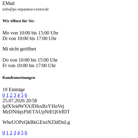
EMail
info@pc-reparatur-center.de
Wir öffnen für Sie:
Mo von 10:00 bis 15:00 Uhr
Di von 10:00 bis 17:00 Uhr
Mi nicht geöffnet
Do von 10:00 bis 15:00 Uhr
Fr von 10:00 bis 17:00 Uhr
Kundenmeinungen
19 Einträge
0
1
2
3
4
5
6
25.07.2026 20:58
lpfXSridWYAJDIsxBzYHnVej
MzDNtlqxFbETAUpNtEQOrIDT
WheUOPzQkBkGEnzNZIdDnLg
0
1
2
3
4
5
6