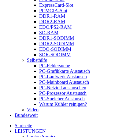
ExpressCard-Slot
PCMCIA-Slot
DDR1-RAM
DDR2-RAM
EDO/PS2-RAM
SD-RAM
DDR1-SODIMM
DDR2-SODIMM
EDO-SODIMM
SDR-SODIMM
Selbsthilfe
PC-Fehlersuche
PC-Grafikkarte Austausch
PC-Laufwerk Austausch
PC-Mainboard Austausch
PC-Netzteil austauschen
PC-Prozessor Austausch
PC-Speicher Austausch
Warum Kühler reinigen?
Video
Bundesweit
Startseite
LEISTUNGEN
Laptop Service