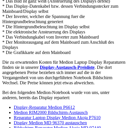
* Das Bild ist ganz weiß (Ansteuerung des Displays defekt)
* Das Display-Datenkabel bzw. dessen Verbindungsstecker zum
Mainboard/Display selbst
* Der Inverter, welcher die Spannung fuer die
Hintergrundbeleuchtung generiert
* Die Hintergrundbeleuchtung im Display selbst
* Die elektronische Ansteuerung des Displays
* Das Verbindungkabel vom Inverter zum Mainboard
* Der Monitorausgang auf dem Mainboard zum Anschluß des
Displays
* Die Grafikkarte auf dem Mainboard
Die zu erwartenden Kosten für Medion Laptop Display Reparaturen
finden sie in unserer
Display-Austausch-Preisliste
. Die dort
angegebenen Preise beziehen sich immer auf die in der
Vergangenheit von uns durchgeführten Notebook Bildschirm
Wechsel. Die Preise können jetzt etwas abweichen.
Bei den folgenden Medion-Notebook wurde von uns, unter
anderen, bereits das Display repariert:
Display-Reparatur Medion P6612
Medion RIM2000 Bildschirm-Austausch
Reparatur Laptop Display Medion Akoja P7610
Display Medion MD 96370 austauschen
Bildschirm-Reparatur Medion Akoja MD 97440