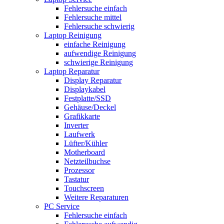
Fehlersuche einfach
Fehlersuche mittel
Fehlersuche schwierig
Laptop Reinigung
einfache Reinigung
aufwendige Reinigung
schwierige Reinigung
Laptop Reparatur
Display Reparatur
Displaykabel
Festplatte/SSD
Gehäuse/Deckel
Grafikkarte
Inverter
Laufwerk
Lüfter/Kühler
Motherboard
Netzteilbuchse
Prozessor
Tastatur
Touchscreen
Weitere Reparaturen
PC Service
Fehlersuche einfach