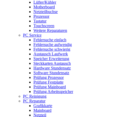
Lüfter/Kühler
Motherboard
Netzteilbuchse
Prozessor
Tastatur
Touchscreen
Weitere Reparaturen
PC Service
Fehlersuche einfach
Fehlersuche aufwendig
Fehlersuche schwierig
Austausch Laufwerk
Speicher Erweiterung
Steckkarten Austausch
Hardware Stundensatz
Software Stundensatz
Prüfung Prozessor
Prüfung Festplatte
Prüfung Mainboard
Prüfung Arbeitsspeicher
PC Reinigung
PC Reparatur
Grafikkarte
Mainboard
Netzteil