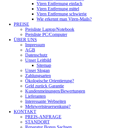
Viren Entfernung einfach
Viren Entfernung mittel
Viren Entfernung schwierig
Wie erkennt man Viren-Mails?
PREISE
Preisliste Laptop/Notebook
Preisliste PC/Computer
ÜBER UNS
Impressum
AGB
Datenschutz
Unser Leitbild
Sitemap
Unser Slogan
Zahlungsarten
Ökologische Orientierung?
Geld zurück Garantie
Kundenmeinungen/Bewertungen
Lieferanten
Interessante Webseiten
Mehrwertsteuersenkung?
KONTAKT
PREIS-ANFRAGE
STANDORT
Reparatur Bonus Sachsen