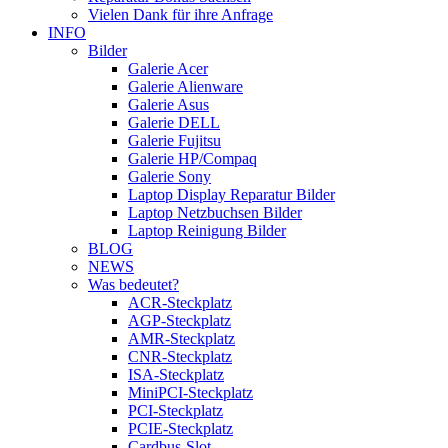
Vielen Dank für ihre Anfrage
INFO
Bilder
Galerie Acer
Galerie Alienware
Galerie Asus
Galerie DELL
Galerie Fujitsu
Galerie HP/Compaq
Galerie Sony
Laptop Display Reparatur Bilder
Laptop Netzbuchsen Bilder
Laptop Reinigung Bilder
BLOG
NEWS
Was bedeutet?
ACR-Steckplatz
AGP-Steckplatz
AMR-Steckplatz
CNR-Steckplatz
ISA-Steckplatz
MiniPCI-Steckplatz
PCI-Steckplatz
PCIE-Steckplatz
Cardbus-Slot