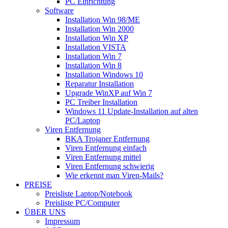
PC Einrichtung
Software
Installation Win 98/ME
Installation Win 2000
Installation Win XP
Installation VISTA
Installation Win 7
Installation Win 8
Installation Windows 10
Reparatur Installation
Upgrade WinXP auf Win 7
PC Treiber Installation
Windows 11 Update-Installation auf alten
PC/Laptop
Viren Entfernung
BKA Trojaner Entfernung
Viren Entfernung einfach
Viren Entfernung mittel
Viren Entfernung schwierig
Wie erkennt man Viren-Mails?
PREISE
Preisliste Laptop/Notebook
Preisliste PC/Computer
ÜBER UNS
Impressum