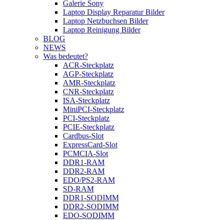
Galerie Sony
Laptop Display Reparatur Bilder
Laptop Netzbuchsen Bilder
Laptop Reinigung Bilder
BLOG
NEWS
Was bedeutet?
ACR-Steckplatz
AGP-Steckplatz
AMR-Steckplatz
CNR-Steckplatz
ISA-Steckplatz
MiniPCI-Steckplatz
PCI-Steckplatz
PCIE-Steckplatz
Cardbus-Slot
ExpressCard-Slot
PCMCIA-Slot
DDR1-RAM
DDR2-RAM
EDO/PS2-RAM
SD-RAM
DDR1-SODIMM
DDR2-SODIMM
EDO-SODIMM