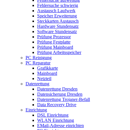
Fehlersuche aufwendig
Fehlersuche schwierig
Austausch Laufwerk
Speicher Erweiterung
Steckkarten Austausch
Hardware Stundensatz
Software Stundensatz
Prüfung Prozessor
Prüfung Festplatte
Prüfung Mainboard
Prüfung Arbeitsspeicher
PC Reinigung
PC Reparatur
Grafikkarte
Mainboard
Netzteil
Datenrettung
Datenrettung Dresden
Datensicherung Dresden
Datenrettung Trojaner-Befall
Data Recovery Drive
Einrichtung
DSL Einrichtung
WLAN Einrichtung
EMail-Adresse einrichten