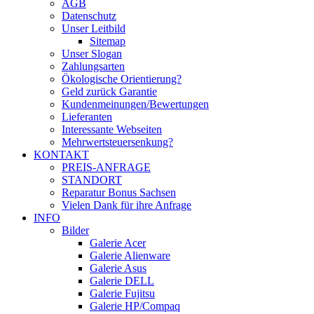
AGB
Datenschutz
Unser Leitbild
Sitemap
Unser Slogan
Zahlungsarten
Ökologische Orientierung?
Geld zurück Garantie
Kundenmeinungen/Bewertungen
Lieferanten
Interessante Webseiten
Mehrwertsteuersenkung?
KONTAKT
PREIS-ANFRAGE
STANDORT
Reparatur Bonus Sachsen
Vielen Dank für ihre Anfrage
INFO
Bilder
Galerie Acer
Galerie Alienware
Galerie Asus
Galerie DELL
Galerie Fujitsu
Galerie HP/Compaq