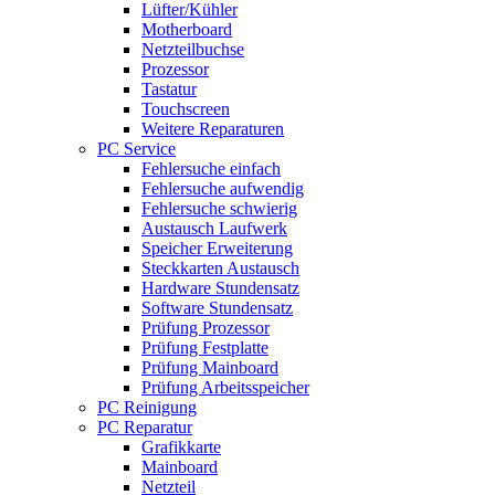
Lüfter/Kühler
Motherboard
Netzteilbuchse
Prozessor
Tastatur
Touchscreen
Weitere Reparaturen
PC Service
Fehlersuche einfach
Fehlersuche aufwendig
Fehlersuche schwierig
Austausch Laufwerk
Speicher Erweiterung
Steckkarten Austausch
Hardware Stundensatz
Software Stundensatz
Prüfung Prozessor
Prüfung Festplatte
Prüfung Mainboard
Prüfung Arbeitsspeicher
PC Reinigung
PC Reparatur
Grafikkarte
Mainboard
Netzteil