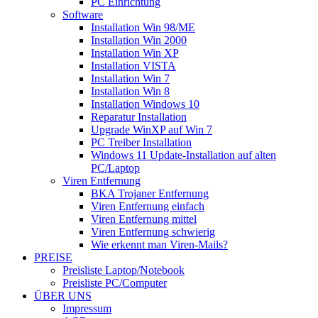
PC Einrichtung
Software
Installation Win 98/ME
Installation Win 2000
Installation Win XP
Installation VISTA
Installation Win 7
Installation Win 8
Installation Windows 10
Reparatur Installation
Upgrade WinXP auf Win 7
PC Treiber Installation
Windows 11 Update-Installation auf alten
PC/Laptop
Viren Entfernung
BKA Trojaner Entfernung
Viren Entfernung einfach
Viren Entfernung mittel
Viren Entfernung schwierig
Wie erkennt man Viren-Mails?
PREISE
Preisliste Laptop/Notebook
Preisliste PC/Computer
ÜBER UNS
Impressum