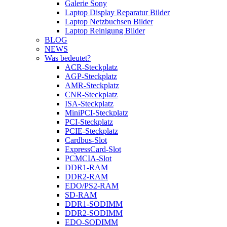
Galerie Sony
Laptop Display Reparatur Bilder
Laptop Netzbuchsen Bilder
Laptop Reinigung Bilder
BLOG
NEWS
Was bedeutet?
ACR-Steckplatz
AGP-Steckplatz
AMR-Steckplatz
CNR-Steckplatz
ISA-Steckplatz
MiniPCI-Steckplatz
PCI-Steckplatz
PCIE-Steckplatz
Cardbus-Slot
ExpressCard-Slot
PCMCIA-Slot
DDR1-RAM
DDR2-RAM
EDO/PS2-RAM
SD-RAM
DDR1-SODIMM
DDR2-SODIMM
EDO-SODIMM