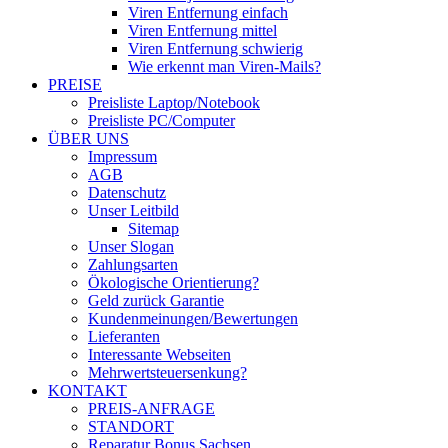
Viren Entfernung einfach
Viren Entfernung mittel
Viren Entfernung schwierig
Wie erkennt man Viren-Mails?
PREISE
Preisliste Laptop/Notebook
Preisliste PC/Computer
ÜBER UNS
Impressum
AGB
Datenschutz
Unser Leitbild
Sitemap
Unser Slogan
Zahlungsarten
Ökologische Orientierung?
Geld zurück Garantie
Kundenmeinungen/Bewertungen
Lieferanten
Interessante Webseiten
Mehrwertsteuersenkung?
KONTAKT
PREIS-ANFRAGE
STANDORT
Reparatur Bonus Sachsen