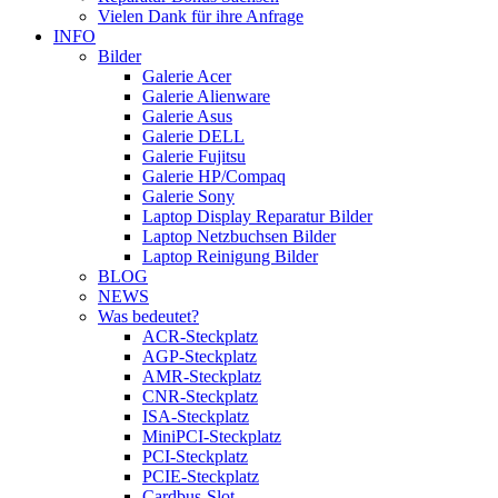
Vielen Dank für ihre Anfrage
INFO
Bilder
Galerie Acer
Galerie Alienware
Galerie Asus
Galerie DELL
Galerie Fujitsu
Galerie HP/Compaq
Galerie Sony
Laptop Display Reparatur Bilder
Laptop Netzbuchsen Bilder
Laptop Reinigung Bilder
BLOG
NEWS
Was bedeutet?
ACR-Steckplatz
AGP-Steckplatz
AMR-Steckplatz
CNR-Steckplatz
ISA-Steckplatz
MiniPCI-Steckplatz
PCI-Steckplatz
PCIE-Steckplatz
Cardbus-Slot