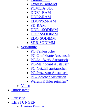
ExpressCard-Slot
PCMCIA-Slot
DDR1-RAM
DDR2-RAM
EDO/PS2-RAM
SD-RAM
DDR1-SODIMM
DDR2-SODIMM
EDO-SODIMM
SDR-SODIMM
Selbsthilfe
PC-Fehlersuche
PC-Grafikkarte Austausch
PC-Laufwerk Austausch
PC-Mainboard Austausch
PC-Netzteil austauschen
PC-Prozessor Austausch
PC-Speicher Austausch
Warum Kühler reinigen?
Video
Bundesweit
Startseite
LEISTUNGEN
Laptop Service