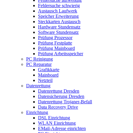
Fehlersuche aufwendig
Fehlersuche schwierig
Austausch Laufwerk
Speicher Erweiterung
Steckkarten Austausch
Hardware Stundensatz
Software Stundensatz
Prüfung Prozessor
Prüfung Festplatte
Prüfung Mainboard
Prüfung Arbeitsspeicher
PC Reinigung
PC Reparatur
Grafikkarte
Mainboard
Netzteil
Datenrettung
Datenrettung Dresden
Datensicherung Dresden
Datenrettung Trojaner-Befall
Data Recovery Drive
Einrichtung
DSL Einrichtung
WLAN Einrichtung
EMail-Adresse einrichten