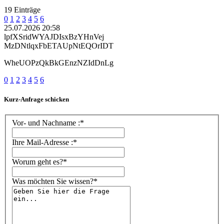
19 Einträge
0
1
2
3
4
5
6
25.07.2026 20:58
lpfXSridWYAJDIsxBzYHnVej
MzDNtlqxFbETAUpNtEQOrIDT
WheUOPzQkBkGEnzNZIdDnLg
0
1
2
3
4
5
6
Kurz-Anfrage schicken
Vor- und Nachname :*
Ihre Mail-Adresse :*
Worum geht es?*
Was möchten Sie wissen?*