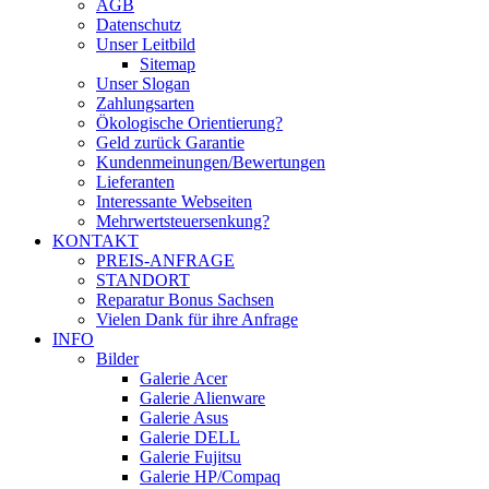
AGB
Datenschutz
Unser Leitbild
Sitemap
Unser Slogan
Zahlungsarten
Ökologische Orientierung?
Geld zurück Garantie
Kundenmeinungen/Bewertungen
Lieferanten
Interessante Webseiten
Mehrwertsteuersenkung?
KONTAKT
PREIS-ANFRAGE
STANDORT
Reparatur Bonus Sachsen
Vielen Dank für ihre Anfrage
INFO
Bilder
Galerie Acer
Galerie Alienware
Galerie Asus
Galerie DELL
Galerie Fujitsu
Galerie HP/Compaq