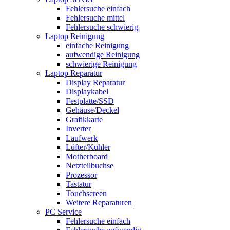
Fehlersuche einfach
Fehlersuche mittel
Fehlersuche schwierig
Laptop Reinigung
einfache Reinigung
aufwendige Reinigung
schwierige Reinigung
Laptop Reparatur
Display Reparatur
Displaykabel
Festplatte/SSD
Gehäuse/Deckel
Grafikkarte
Inverter
Laufwerk
Lüfter/Kühler
Motherboard
Netzteilbuchse
Prozessor
Tastatur
Touchscreen
Weitere Reparaturen
PC Service
Fehlersuche einfach