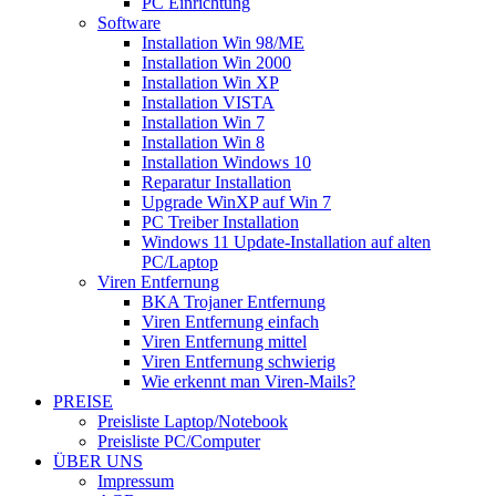
PC Einrichtung
Software
Installation Win 98/ME
Installation Win 2000
Installation Win XP
Installation VISTA
Installation Win 7
Installation Win 8
Installation Windows 10
Reparatur Installation
Upgrade WinXP auf Win 7
PC Treiber Installation
Windows 11 Update-Installation auf alten
PC/Laptop
Viren Entfernung
BKA Trojaner Entfernung
Viren Entfernung einfach
Viren Entfernung mittel
Viren Entfernung schwierig
Wie erkennt man Viren-Mails?
PREISE
Preisliste Laptop/Notebook
Preisliste PC/Computer
ÜBER UNS
Impressum