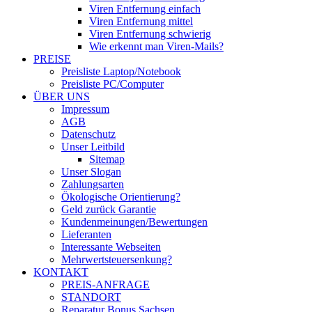
Viren Entfernung einfach
Viren Entfernung mittel
Viren Entfernung schwierig
Wie erkennt man Viren-Mails?
PREISE
Preisliste Laptop/Notebook
Preisliste PC/Computer
ÜBER UNS
Impressum
AGB
Datenschutz
Unser Leitbild
Sitemap
Unser Slogan
Zahlungsarten
Ökologische Orientierung?
Geld zurück Garantie
Kundenmeinungen/Bewertungen
Lieferanten
Interessante Webseiten
Mehrwertsteuersenkung?
KONTAKT
PREIS-ANFRAGE
STANDORT
Reparatur Bonus Sachsen