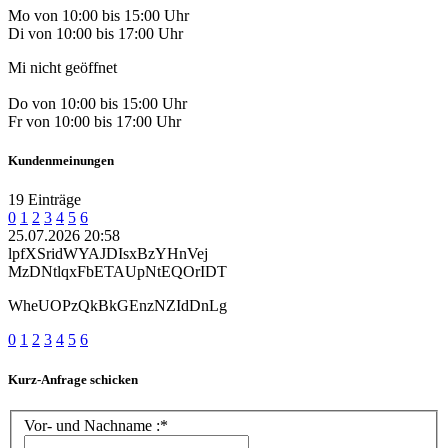
Mo von 10:00 bis 15:00 Uhr
Di von 10:00 bis 17:00 Uhr
Mi nicht geöffnet
Do von 10:00 bis 15:00 Uhr
Fr von 10:00 bis 17:00 Uhr
Kundenmeinungen
19 Einträge
0
1
2
3
4
5
6
25.07.2026 20:58
lpfXSridWYAJDIsxBzYHnVej
MzDNtlqxFbETAUpNtEQOrIDT
WheUOPzQkBkGEnzNZIdDnLg
0
1
2
3
4
5
6
Kurz-Anfrage schicken
Vor- und Nachname :*