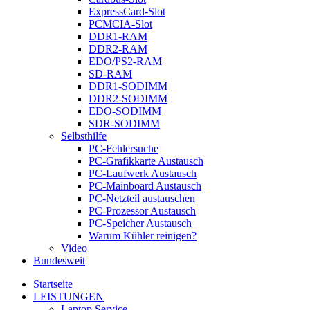
ExpressCard-Slot
PCMCIA-Slot
DDR1-RAM
DDR2-RAM
EDO/PS2-RAM
SD-RAM
DDR1-SODIMM
DDR2-SODIMM
EDO-SODIMM
SDR-SODIMM
Selbsthilfe
PC-Fehlersuche
PC-Grafikkarte Austausch
PC-Laufwerk Austausch
PC-Mainboard Austausch
PC-Netzteil austauschen
PC-Prozessor Austausch
PC-Speicher Austausch
Warum Kühler reinigen?
Video
Bundesweit
Startseite
LEISTUNGEN
Laptop Service