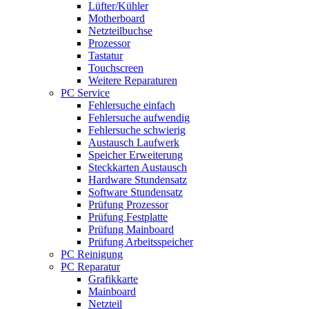
Lüfter/Kühler
Motherboard
Netzteilbuchse
Prozessor
Tastatur
Touchscreen
Weitere Reparaturen
PC Service
Fehlersuche einfach
Fehlersuche aufwendig
Fehlersuche schwierig
Austausch Laufwerk
Speicher Erweiterung
Steckkarten Austausch
Hardware Stundensatz
Software Stundensatz
Prüfung Prozessor
Prüfung Festplatte
Prüfung Mainboard
Prüfung Arbeitsspeicher
PC Reinigung
PC Reparatur
Grafikkarte
Mainboard
Netzteil