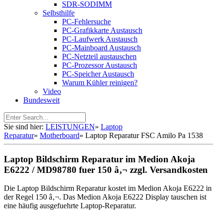
SDR-SODIMM
Selbsthilfe
PC-Fehlersuche
PC-Grafikkarte Austausch
PC-Laufwerk Austausch
PC-Mainboard Austausch
PC-Netzteil austauschen
PC-Prozessor Austausch
PC-Speicher Austausch
Warum Kühler reinigen?
Video
Bundesweit
Sie sind hier:
LEISTUNGEN
»
Laptop
Reparatur
»
Motherboard
»
Laptop Reparatur FSC Amilo Pa 1538
Laptop Bildschirm Reparatur im Medion Akoja
E6222 / MD98780 fuer 150 â‚¬ zzgl. Versandkosten
Die Laptop Bildschirm Reparatur kostet im Medion Akoja E6222 in
der Regel 150 â‚¬. Das Medion Akoja E6222 Display tauschen ist
eine häufig ausgefuehrte Laptop-Reparatur.