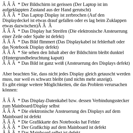
Â Â Â * Der Bildschirm ist gerissen (Der Laptop ist im
aufgeklappten Zustand aus der Hand gerutscht)
Â Â Â * Das Laptop Display ist zerbrochen (Auf den
Displaydeckel ist etwas drauf gefallen oder es lag beim Zuklappen
etwas dazwischen)Â Â Â
Â Â Â * Das Display hat Streifen (Die elektronische Ansteuerung
einer Zeile oder Spalte ist defekt)
Â Â Â * Das Bild flimmert (Das Displaykabel ist fehlerhaft oder
das Notebook Display defekt)
Â Â Â * Sie sehen den Inhalt aber der Bildschirm bleibt dunktel
(Hintergrundbeleuchtung kaputt)
Â Â Â * Das Bild ist ganz weiß (Ansteuerung des Displays defekt)
Aber beachten Sie, dass nicht jedes Display gleich getauscht werden
muss, nur weil es schwarz bleibt (und nichts mehr anzeigt).
Es gibt einige weitere Möglichkeiten, die das Problem verursachen
können:
Â Â Â * Das Display-Datenkabel bzw. dessen Verbindungsstecker
zum Mainboard/Display selbst
Â Â Â * Die elektronische Ansteuerung des Displays auf dem
Mainboard ist defekt
Â Â Â * Die Grafikkarte des Notebooks hat Fehler
Â Â Â * Der Grafikchip auf dem Mainboard ist defekt
Â Â Â * Das Mainboard selbst ist defekt