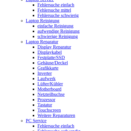
Fehlersuche einfach
Fehlersuche mittel
Fehlersuche schwierig
Laptop Reinigung
einfache Reinigung
aufwendige Reinigung
schwierige Reinigung
Laptop Reparatur
Display Reparatur
Displaykabel
Festplatte/SSD
Gehäuse/Deckel
Grafikkarte
Inverter
Laufwerk
Lüfter/Kühler
Motherboard
Netzteilbuchse
Prozessor
Tastatur
Touchscreen
Weitere Reparaturen
PC Service
Fehlersuche einfach