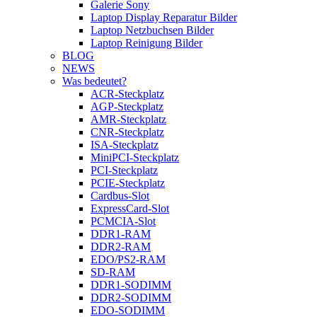
Galerie Sony
Laptop Display Reparatur Bilder
Laptop Netzbuchsen Bilder
Laptop Reinigung Bilder
BLOG
NEWS
Was bedeutet?
ACR-Steckplatz
AGP-Steckplatz
AMR-Steckplatz
CNR-Steckplatz
ISA-Steckplatz
MiniPCI-Steckplatz
PCI-Steckplatz
PCIE-Steckplatz
Cardbus-Slot
ExpressCard-Slot
PCMCIA-Slot
DDR1-RAM
DDR2-RAM
EDO/PS2-RAM
SD-RAM
DDR1-SODIMM
DDR2-SODIMM
EDO-SODIMM