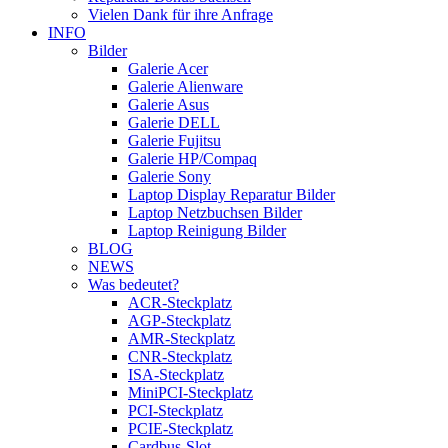
Vielen Dank für ihre Anfrage
INFO
Bilder
Galerie Acer
Galerie Alienware
Galerie Asus
Galerie DELL
Galerie Fujitsu
Galerie HP/Compaq
Galerie Sony
Laptop Display Reparatur Bilder
Laptop Netzbuchsen Bilder
Laptop Reinigung Bilder
BLOG
NEWS
Was bedeutet?
ACR-Steckplatz
AGP-Steckplatz
AMR-Steckplatz
CNR-Steckplatz
ISA-Steckplatz
MiniPCI-Steckplatz
PCI-Steckplatz
PCIE-Steckplatz
Cardbus-Slot