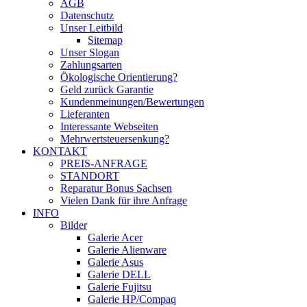
AGB
Datenschutz
Unser Leitbild
Sitemap
Unser Slogan
Zahlungsarten
Ökologische Orientierung?
Geld zurück Garantie
Kundenmeinungen/Bewertungen
Lieferanten
Interessante Webseiten
Mehrwertsteuersenkung?
KONTAKT
PREIS-ANFRAGE
STANDORT
Reparatur Bonus Sachsen
Vielen Dank für ihre Anfrage
INFO
Bilder
Galerie Acer
Galerie Alienware
Galerie Asus
Galerie DELL
Galerie Fujitsu
Galerie HP/Compaq