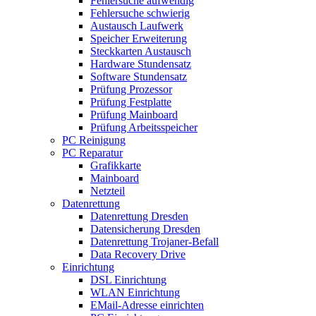
Fehlersuche aufwendig
Fehlersuche schwierig
Austausch Laufwerk
Speicher Erweiterung
Steckkarten Austausch
Hardware Stundensatz
Software Stundensatz
Prüfung Prozessor
Prüfung Festplatte
Prüfung Mainboard
Prüfung Arbeitsspeicher
PC Reinigung
PC Reparatur
Grafikkarte
Mainboard
Netzteil
Datenrettung
Datenrettung Dresden
Datensicherung Dresden
Datenrettung Trojaner-Befall
Data Recovery Drive
Einrichtung
DSL Einrichtung
WLAN Einrichtung
EMail-Adresse einrichten