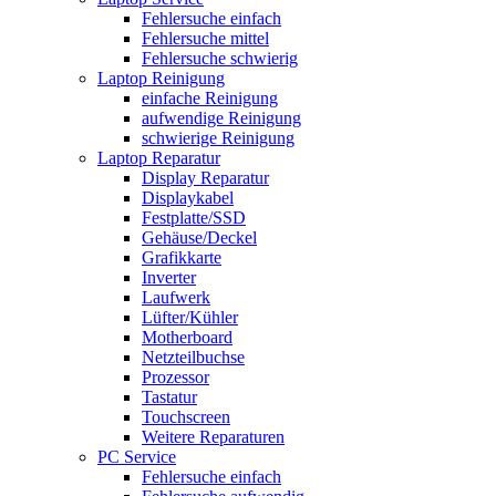
Fehlersuche einfach
Fehlersuche mittel
Fehlersuche schwierig
Laptop Reinigung
einfache Reinigung
aufwendige Reinigung
schwierige Reinigung
Laptop Reparatur
Display Reparatur
Displaykabel
Festplatte/SSD
Gehäuse/Deckel
Grafikkarte
Inverter
Laufwerk
Lüfter/Kühler
Motherboard
Netzteilbuchse
Prozessor
Tastatur
Touchscreen
Weitere Reparaturen
PC Service
Fehlersuche einfach