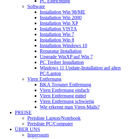
PC Einrichtung
Software
Installation Win 98/ME
Installation Win 2000
Installation Win XP
Installation VISTA
Installation Win 7
Installation Win 8
Installation Windows 10
Reparatur Installation
Upgrade WinXP auf Win 7
PC Treiber Installation
Windows 11 Update-Installation auf alten
PC/Laptop
Viren Entfernung
BKA Trojaner Entfernung
Viren Entfernung einfach
Viren Entfernung mittel
Viren Entfernung schwierig
Wie erkennt man Viren-Mails?
PREISE
Preisliste Laptop/Notebook
Preisliste PC/Computer
ÜBER UNS
Impressum