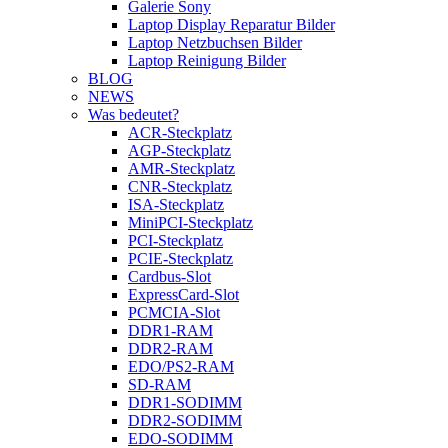
Galerie Sony
Laptop Display Reparatur Bilder
Laptop Netzbuchsen Bilder
Laptop Reinigung Bilder
BLOG
NEWS
Was bedeutet?
ACR-Steckplatz
AGP-Steckplatz
AMR-Steckplatz
CNR-Steckplatz
ISA-Steckplatz
MiniPCI-Steckplatz
PCI-Steckplatz
PCIE-Steckplatz
Cardbus-Slot
ExpressCard-Slot
PCMCIA-Slot
DDR1-RAM
DDR2-RAM
EDO/PS2-RAM
SD-RAM
DDR1-SODIMM
DDR2-SODIMM
EDO-SODIMM