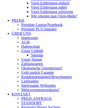
Viren Entfernung einfach
Viren Entfernung mittel
Viren Entfernung schwierig
Wie erkennt man Viren-Mails?
PREISE
Preisliste Laptop/Notebook
Preisliste PC/Computer
ÜBER UNS
Impressum
AGB
Datenschutz
Unser Leitbild
Sitemap
Unser Slogan
Zahlungsarten
Ökologische Orientierung?
Geld zurück Garantie
Kundenmeinungen/Bewertungen
Lieferanten
Interessante Webseiten
Mehrwertsteuersenkung?
KONTAKT
PREIS-ANFRAGE
STANDORT
Reparatur Bonus Sachsen