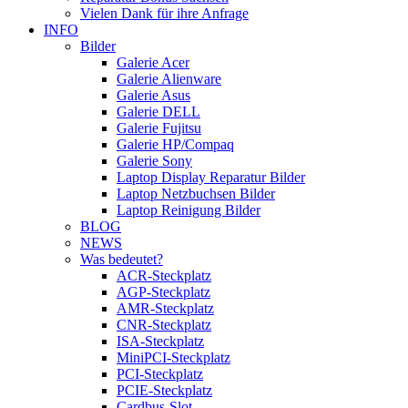
Vielen Dank für ihre Anfrage
INFO
Bilder
Galerie Acer
Galerie Alienware
Galerie Asus
Galerie DELL
Galerie Fujitsu
Galerie HP/Compaq
Galerie Sony
Laptop Display Reparatur Bilder
Laptop Netzbuchsen Bilder
Laptop Reinigung Bilder
BLOG
NEWS
Was bedeutet?
ACR-Steckplatz
AGP-Steckplatz
AMR-Steckplatz
CNR-Steckplatz
ISA-Steckplatz
MiniPCI-Steckplatz
PCI-Steckplatz
PCIE-Steckplatz
Cardbus-Slot