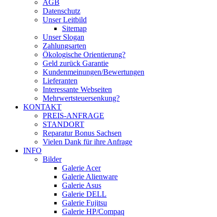
AGB
Datenschutz
Unser Leitbild
Sitemap
Unser Slogan
Zahlungsarten
Ökologische Orientierung?
Geld zurück Garantie
Kundenmeinungen/Bewertungen
Lieferanten
Interessante Webseiten
Mehrwertsteuersenkung?
KONTAKT
PREIS-ANFRAGE
STANDORT
Reparatur Bonus Sachsen
Vielen Dank für ihre Anfrage
INFO
Bilder
Galerie Acer
Galerie Alienware
Galerie Asus
Galerie DELL
Galerie Fujitsu
Galerie HP/Compaq