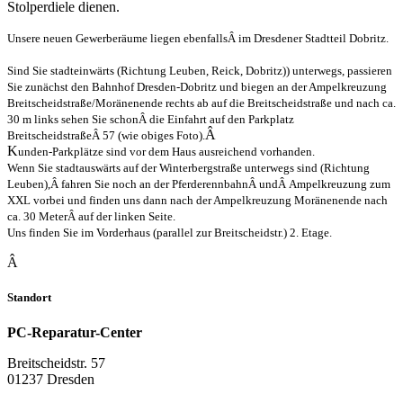
Stolperdiele dienen.
Unsere neuen Gewerberäume liegen ebenfallsÂ im Dresdener Stadtteil Dobritz.
Sind Sie stadteinwärts (Richtung Leuben, Reick, Dobritz)) unterwegs, passieren
Sie zunächst den Bahnhof Dresden-Dobritz und biegen an der Ampelkreuzung
Breitscheidstraße/Moränenende rechts ab auf die Breitscheidstraße und nach ca.
30 m links sehen Sie schonÂ die Einfahrt auf den Parkplatz
Â
BreitscheidstraßeÂ 57 (wie obiges Foto).
K
unden-Parkplätze sind vor dem Haus ausreichend vorhanden.
Wenn Sie stadtauswärts auf der Winterbergstraße unterwegs sind (Richtung
Leuben),Â fahren Sie noch an der PferderennbahnÂ undÂ Ampelkreuzung zum
XXL vorbei und finden uns dann nach der Ampelkreuzung Moränenende nach
ca. 30 MeterÂ auf der linken Seite.
Uns finden Sie im Vorderhaus (parallel zur Breitscheidstr.) 2. Etage.
Â
Standort
PC-Reparatur-Center
Breitscheidstr. 57
01237 Dresden