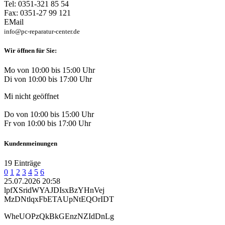
Tel: 0351-321 85 54
Fax: 0351-27 99 121
EMail
info@pc-reparatur-center.de
Wir öffnen für Sie:
Mo von 10:00 bis 15:00 Uhr
Di von 10:00 bis 17:00 Uhr
Mi nicht geöffnet
Do von 10:00 bis 15:00 Uhr
Fr von 10:00 bis 17:00 Uhr
Kundenmeinungen
19 Einträge
0
1
2
3
4
5
6
25.07.2026 20:58
lpfXSridWYAJDIsxBzYHnVej
MzDNtlqxFbETAUpNtEQOrIDT
WheUOPzQkBkGEnzNZIdDnLg