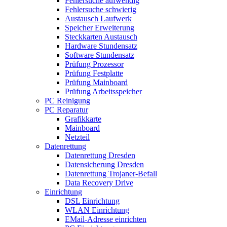
Fehlersuche aufwendig
Fehlersuche schwierig
Austausch Laufwerk
Speicher Erweiterung
Steckkarten Austausch
Hardware Stundensatz
Software Stundensatz
Prüfung Prozessor
Prüfung Festplatte
Prüfung Mainboard
Prüfung Arbeitsspeicher
PC Reinigung
PC Reparatur
Grafikkarte
Mainboard
Netzteil
Datenrettung
Datenrettung Dresden
Datensicherung Dresden
Datenrettung Trojaner-Befall
Data Recovery Drive
Einrichtung
DSL Einrichtung
WLAN Einrichtung
EMail-Adresse einrichten