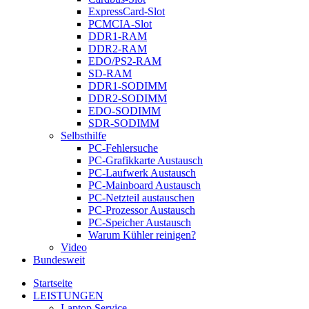
ExpressCard-Slot
PCMCIA-Slot
DDR1-RAM
DDR2-RAM
EDO/PS2-RAM
SD-RAM
DDR1-SODIMM
DDR2-SODIMM
EDO-SODIMM
SDR-SODIMM
Selbsthilfe
PC-Fehlersuche
PC-Grafikkarte Austausch
PC-Laufwerk Austausch
PC-Mainboard Austausch
PC-Netzteil austauschen
PC-Prozessor Austausch
PC-Speicher Austausch
Warum Kühler reinigen?
Video
Bundesweit
Startseite
LEISTUNGEN
Laptop Service