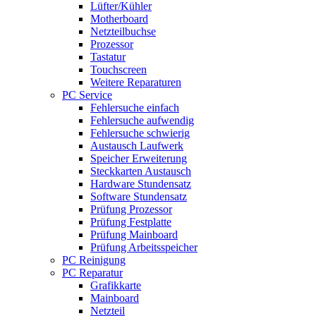
Lüfter/Kühler
Motherboard
Netzteilbuchse
Prozessor
Tastatur
Touchscreen
Weitere Reparaturen
PC Service
Fehlersuche einfach
Fehlersuche aufwendig
Fehlersuche schwierig
Austausch Laufwerk
Speicher Erweiterung
Steckkarten Austausch
Hardware Stundensatz
Software Stundensatz
Prüfung Prozessor
Prüfung Festplatte
Prüfung Mainboard
Prüfung Arbeitsspeicher
PC Reinigung
PC Reparatur
Grafikkarte
Mainboard
Netzteil