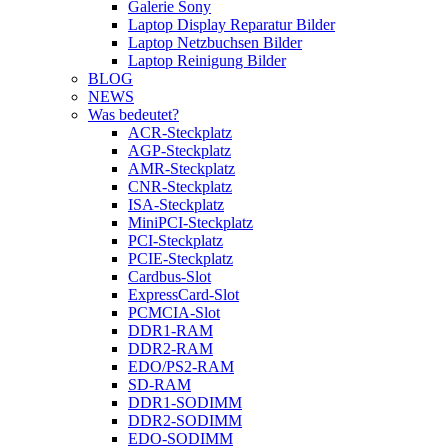
Galerie Sony
Laptop Display Reparatur Bilder
Laptop Netzbuchsen Bilder
Laptop Reinigung Bilder
BLOG
NEWS
Was bedeutet?
ACR-Steckplatz
AGP-Steckplatz
AMR-Steckplatz
CNR-Steckplatz
ISA-Steckplatz
MiniPCI-Steckplatz
PCI-Steckplatz
PCIE-Steckplatz
Cardbus-Slot
ExpressCard-Slot
PCMCIA-Slot
DDR1-RAM
DDR2-RAM
EDO/PS2-RAM
SD-RAM
DDR1-SODIMM
DDR2-SODIMM
EDO-SODIMM