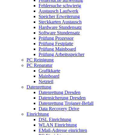
Fehlersuche aufwendig
Fehlersuche schwierig
Austausch Laufwerk
Speicher Erweiterung
Steckkarten Austausch
Hardware Stundensatz
Software Stundensatz
Prüfung Prozessor
Prüfung Festplatte
Prüfung Mainboard
Prüfung Arbeitsspeicher
PC Reinigung
PC Reparatur
Grafikkarte
Mainboard
Netzteil
Datenrettung
Datenrettung Dresden
Datensicherung Dresden
Datenrettung Trojaner-Befall
Data Recovery Drive
Einrichtung
DSL Einrichtung
WLAN Einrichtung
EMail-Adresse einrichten