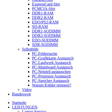
ExpressCard-Slot
PCMCIA-Slot
DDR1-RAM
DDR2-RAM
EDO/PS2-RAM
SD-RAM
DDR1-SODIMM
DDR2-SODIMM
EDO-SODIMM
SDR-SODIMM
Selbsthilfe
PC-Fehlersuche
PC-Grafikkarte Austausch
PC-Laufwerk Austausch
PC-Mainboard Austausch
PC-Netzteil austauschen
PC-Prozessor Austausch
PC-Speicher Austausch
Warum Kühler reinigen?
Video
Bundesweit
Startseite
LEISTUNGEN
Laptop Service