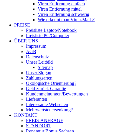
Viren Entfernung einfach
Viren Entfernung mittel
Viren Entfernung schwierig
Wie erkennt man Viren-Mails?
PREISE
Preisliste Laptop/Notebook
Preisliste PC/Computer
ÜBER UNS
Impressum
AGB
Datenschutz
Unser Leitbild
Sitemap
Unser Slogan
Zahlungsarten
Ökologische Orientierung?
Geld zurück Garantie
Kundenmeinungen/Bewertungen
Lieferanten
Interessante Webseiten
Mehrwertsteuersenkung?
KONTAKT
PREIS-ANFRAGE
STANDORT
Reparatur Bonus Sachsen