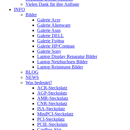
Vielen Dank für ihre Anfrage
INFO
Bilder
Galerie Acer
Galerie Alienware
Galerie Asus
Galerie DELL
Galerie Fujitsu
Galerie HP/Compaq
Galerie Sony
Laptop Display Reparatur Bilder
Laptop Netzbuchsen Bilder
Laptop Reinigung Bilder
BLOG
NEWS
Was bedeutet?
ACR-Steckplatz
AGP-Steckplatz
AMR-Steckplatz
CNR-Steckplatz
ISA-Steckplatz
MiniPCI-Steckplatz
PCI-Steckplatz
PCIE-Steckplatz
Cardbus-Slot