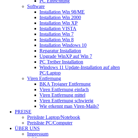
PC Einrichtung
Software
Installation Win 98/ME
Installation Win 2000
Installation Win XP
Installation VISTA
Installation Win 7
Installation Win 8
Installation Windows 10
Reparatur Installation
Upgrade WinXP auf Win 7
PC Treiber Installation
Windows 11 Update-Installation auf alten
PC/Laptop
Viren Entfernung
BKA Trojaner Entfernung
Viren Entfernung einfach
Viren Entfernung mittel
Viren Entfernung schwierig
Wie erkennt man Viren-Mails?
PREISE
Preisliste Laptop/Notebook
Preisliste PC/Computer
ÜBER UNS
Impressum