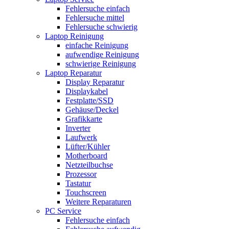
Fehlersuche einfach
Fehlersuche mittel
Fehlersuche schwierig
Laptop Reinigung
einfache Reinigung
aufwendige Reinigung
schwierige Reinigung
Laptop Reparatur
Display Reparatur
Displaykabel
Festplatte/SSD
Gehäuse/Deckel
Grafikkarte
Inverter
Laufwerk
Lüfter/Kühler
Motherboard
Netzteilbuchse
Prozessor
Tastatur
Touchscreen
Weitere Reparaturen
PC Service
Fehlersuche einfach