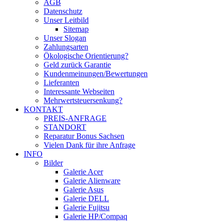
AGB
Datenschutz
Unser Leitbild
Sitemap
Unser Slogan
Zahlungsarten
Ökologische Orientierung?
Geld zurück Garantie
Kundenmeinungen/Bewertungen
Lieferanten
Interessante Webseiten
Mehrwertsteuersenkung?
KONTAKT
PREIS-ANFRAGE
STANDORT
Reparatur Bonus Sachsen
Vielen Dank für ihre Anfrage
INFO
Bilder
Galerie Acer
Galerie Alienware
Galerie Asus
Galerie DELL
Galerie Fujitsu
Galerie HP/Compaq