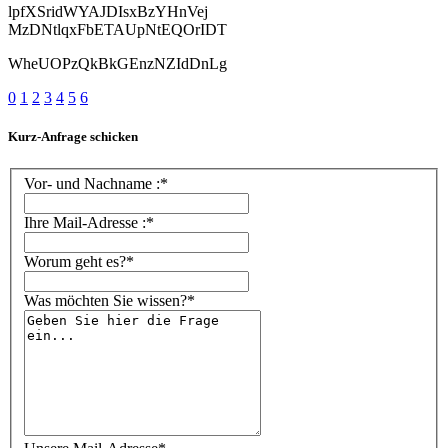
lpfXSridWYAJDIsxBzYHnVej
MzDNtlqxFbETAUpNtEQOrIDT
WheUOPzQkBkGEnzNZIdDnLg
0
1
2
3
4
5
6
Kurz-Anfrage schicken
Vor- und Nachname :*
Ihre Mail-Adresse :*
Worum geht es?*
Was möchten Sie wissen?*