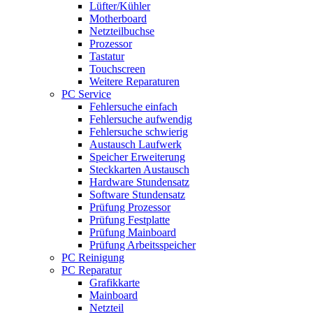
Lüfter/Kühler
Motherboard
Netzteilbuchse
Prozessor
Tastatur
Touchscreen
Weitere Reparaturen
PC Service
Fehlersuche einfach
Fehlersuche aufwendig
Fehlersuche schwierig
Austausch Laufwerk
Speicher Erweiterung
Steckkarten Austausch
Hardware Stundensatz
Software Stundensatz
Prüfung Prozessor
Prüfung Festplatte
Prüfung Mainboard
Prüfung Arbeitsspeicher
PC Reinigung
PC Reparatur
Grafikkarte
Mainboard
Netzteil