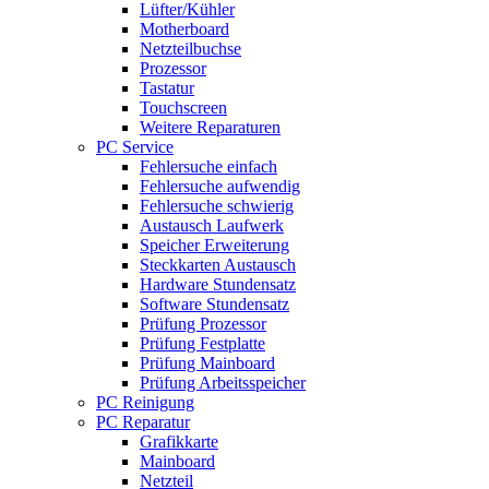
Lüfter/Kühler
Motherboard
Netzteilbuchse
Prozessor
Tastatur
Touchscreen
Weitere Reparaturen
PC Service
Fehlersuche einfach
Fehlersuche aufwendig
Fehlersuche schwierig
Austausch Laufwerk
Speicher Erweiterung
Steckkarten Austausch
Hardware Stundensatz
Software Stundensatz
Prüfung Prozessor
Prüfung Festplatte
Prüfung Mainboard
Prüfung Arbeitsspeicher
PC Reinigung
PC Reparatur
Grafikkarte
Mainboard
Netzteil