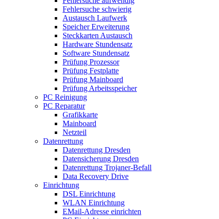
Fehlersuche aufwendig
Fehlersuche schwierig
Austausch Laufwerk
Speicher Erweiterung
Steckkarten Austausch
Hardware Stundensatz
Software Stundensatz
Prüfung Prozessor
Prüfung Festplatte
Prüfung Mainboard
Prüfung Arbeitsspeicher
PC Reinigung
PC Reparatur
Grafikkarte
Mainboard
Netzteil
Datenrettung
Datenrettung Dresden
Datensicherung Dresden
Datenrettung Trojaner-Befall
Data Recovery Drive
Einrichtung
DSL Einrichtung
WLAN Einrichtung
EMail-Adresse einrichten