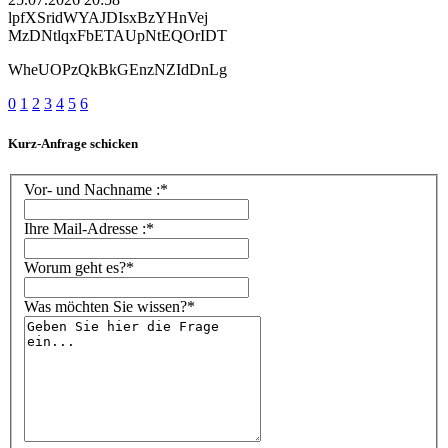
lpfXSridWYAJDIsxBzYHnVej
MzDNtlqxFbETAUpNtEQOrIDT
WheUOPzQkBkGEnzNZIdDnLg
0
1
2
3
4
5
6
Kurz-Anfrage schicken
Vor- und Nachname :*
Ihre Mail-Adresse :*
Worum geht es?*
Was möchten Sie wissen?*