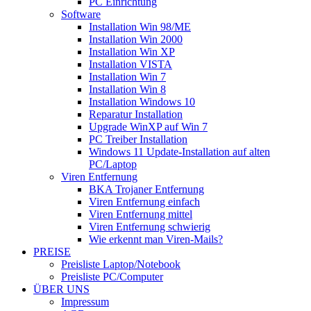
PC Einrichtung
Software
Installation Win 98/ME
Installation Win 2000
Installation Win XP
Installation VISTA
Installation Win 7
Installation Win 8
Installation Windows 10
Reparatur Installation
Upgrade WinXP auf Win 7
PC Treiber Installation
Windows 11 Update-Installation auf alten
PC/Laptop
Viren Entfernung
BKA Trojaner Entfernung
Viren Entfernung einfach
Viren Entfernung mittel
Viren Entfernung schwierig
Wie erkennt man Viren-Mails?
PREISE
Preisliste Laptop/Notebook
Preisliste PC/Computer
ÜBER UNS
Impressum