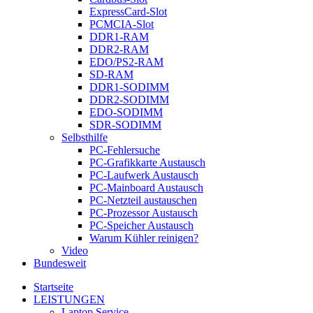
ExpressCard-Slot
PCMCIA-Slot
DDR1-RAM
DDR2-RAM
EDO/PS2-RAM
SD-RAM
DDR1-SODIMM
DDR2-SODIMM
EDO-SODIMM
SDR-SODIMM
Selbsthilfe
PC-Fehlersuche
PC-Grafikkarte Austausch
PC-Laufwerk Austausch
PC-Mainboard Austausch
PC-Netzteil austauschen
PC-Prozessor Austausch
PC-Speicher Austausch
Warum Kühler reinigen?
Video
Bundesweit
Startseite
LEISTUNGEN
Laptop Service