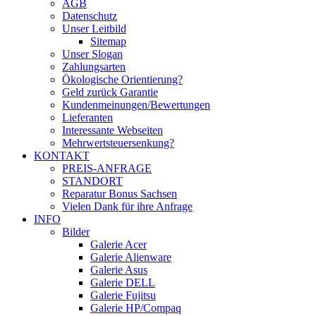
AGB
Datenschutz
Unser Leitbild
Sitemap
Unser Slogan
Zahlungsarten
Ökologische Orientierung?
Geld zurück Garantie
Kundenmeinungen/Bewertungen
Lieferanten
Interessante Webseiten
Mehrwertsteuersenkung?
KONTAKT
PREIS-ANFRAGE
STANDORT
Reparatur Bonus Sachsen
Vielen Dank für ihre Anfrage
INFO
Bilder
Galerie Acer
Galerie Alienware
Galerie Asus
Galerie DELL
Galerie Fujitsu
Galerie HP/Compaq