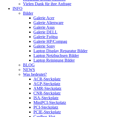
Vielen Dank für ihre Anfrage
INFO
Bilder
Galerie Acer
Galerie Alienware
Galerie Asus
Galerie DELL
Galerie Fujitsu
Galerie HP/Compaq
Galerie Sony
Laptop Display Reparatur Bilder
Laptop Netzbuchsen Bilder
Laptop Reinigung Bilder
BLOG
NEWS
Was bedeutet?
ACR-Steckplatz
AGP-Steckplatz
AMR-Steckplatz
CNR-Steckplatz
ISA-Steckplatz
MiniPCI-Steckplatz
PCI-Steckplatz
PCIE-Steckplatz
Cardbus-Slot