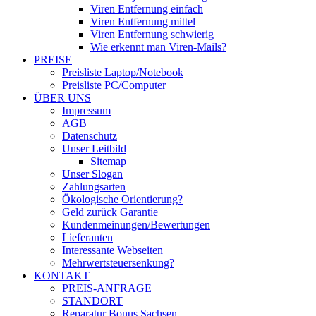
Viren Entfernung einfach
Viren Entfernung mittel
Viren Entfernung schwierig
Wie erkennt man Viren-Mails?
PREISE
Preisliste Laptop/Notebook
Preisliste PC/Computer
ÜBER UNS
Impressum
AGB
Datenschutz
Unser Leitbild
Sitemap
Unser Slogan
Zahlungsarten
Ökologische Orientierung?
Geld zurück Garantie
Kundenmeinungen/Bewertungen
Lieferanten
Interessante Webseiten
Mehrwertsteuersenkung?
KONTAKT
PREIS-ANFRAGE
STANDORT
Reparatur Bonus Sachsen