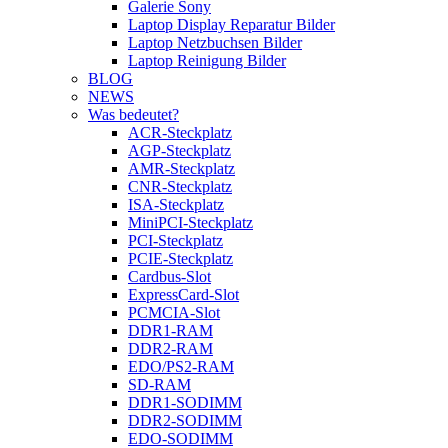
Galerie Sony
Laptop Display Reparatur Bilder
Laptop Netzbuchsen Bilder
Laptop Reinigung Bilder
BLOG
NEWS
Was bedeutet?
ACR-Steckplatz
AGP-Steckplatz
AMR-Steckplatz
CNR-Steckplatz
ISA-Steckplatz
MiniPCI-Steckplatz
PCI-Steckplatz
PCIE-Steckplatz
Cardbus-Slot
ExpressCard-Slot
PCMCIA-Slot
DDR1-RAM
DDR2-RAM
EDO/PS2-RAM
SD-RAM
DDR1-SODIMM
DDR2-SODIMM
EDO-SODIMM