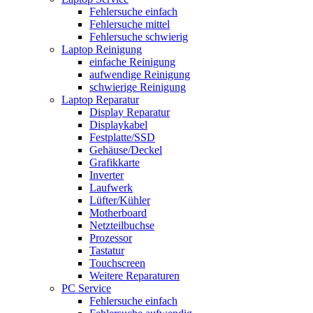
Fehlersuche einfach
Fehlersuche mittel
Fehlersuche schwierig
Laptop Reinigung
einfache Reinigung
aufwendige Reinigung
schwierige Reinigung
Laptop Reparatur
Display Reparatur
Displaykabel
Festplatte/SSD
Gehäuse/Deckel
Grafikkarte
Inverter
Laufwerk
Lüfter/Kühler
Motherboard
Netzteilbuchse
Prozessor
Tastatur
Touchscreen
Weitere Reparaturen
PC Service
Fehlersuche einfach