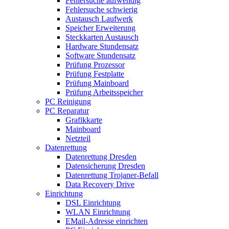
Fehlersuche aufwendig
Fehlersuche schwierig
Austausch Laufwerk
Speicher Erweiterung
Steckkarten Austausch
Hardware Stundensatz
Software Stundensatz
Prüfung Prozessor
Prüfung Festplatte
Prüfung Mainboard
Prüfung Arbeitsspeicher
PC Reinigung
PC Reparatur
Grafikkarte
Mainboard
Netzteil
Datenrettung
Datenrettung Dresden
Datensicherung Dresden
Datenrettung Trojaner-Befall
Data Recovery Drive
Einrichtung
DSL Einrichtung
WLAN Einrichtung
EMail-Adresse einrichten