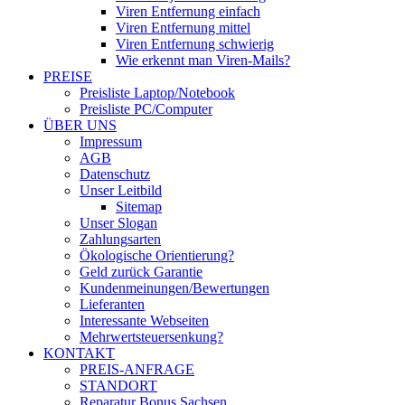
Viren Entfernung einfach
Viren Entfernung mittel
Viren Entfernung schwierig
Wie erkennt man Viren-Mails?
PREISE
Preisliste Laptop/Notebook
Preisliste PC/Computer
ÜBER UNS
Impressum
AGB
Datenschutz
Unser Leitbild
Sitemap
Unser Slogan
Zahlungsarten
Ökologische Orientierung?
Geld zurück Garantie
Kundenmeinungen/Bewertungen
Lieferanten
Interessante Webseiten
Mehrwertsteuersenkung?
KONTAKT
PREIS-ANFRAGE
STANDORT
Reparatur Bonus Sachsen