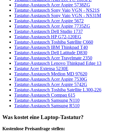
Tastatur-Austausch Acer Aspire 5738ZG
Tastatur-Austausch Sony Vaio VGN - NS21S
Tastatur-Austausch Sony Vaio VGN - NS31M
Tastatur-Austausch Acer Aspire 5672
Tastatur-Austausch Acer Aspire 7735ZG
Tastatur-Austausch Dell Studio 1737
Tastatur-Austausch HP G72-120EG
Tastatur-Austausch Toshiba Satellite C660
Tastatur-Austausch IBM Thinkpad T40
Tastatur-Austausch Dell Latitude D830
Tastatur-Austausch Acer Travelmate 2350
Tastatur-Austausch Lenovo Thinkpad Edge 13
Tastatur Acer Extensa 5230E
Tastatur-Austausch Medion MD 97620
Tastatur-Austausch Acer Aspire 7530G
Tastatur-Austausch Acer Aspire 5742G
Tastatur-Austausch Toshiba Satellite L300-226
Tastatur-Austausch Compaq 615
Tastatur-Austausch Samsung N110
Tastatur-Austausch Samsung R510
Was kostet eine Laptop-Tastatur?
Kostenlose Preisanfrage stellen: