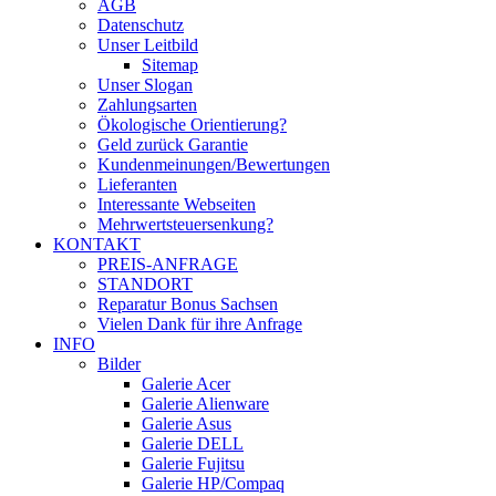
AGB
Datenschutz
Unser Leitbild
Sitemap
Unser Slogan
Zahlungsarten
Ökologische Orientierung?
Geld zurück Garantie
Kundenmeinungen/Bewertungen
Lieferanten
Interessante Webseiten
Mehrwertsteuersenkung?
KONTAKT
PREIS-ANFRAGE
STANDORT
Reparatur Bonus Sachsen
Vielen Dank für ihre Anfrage
INFO
Bilder
Galerie Acer
Galerie Alienware
Galerie Asus
Galerie DELL
Galerie Fujitsu
Galerie HP/Compaq