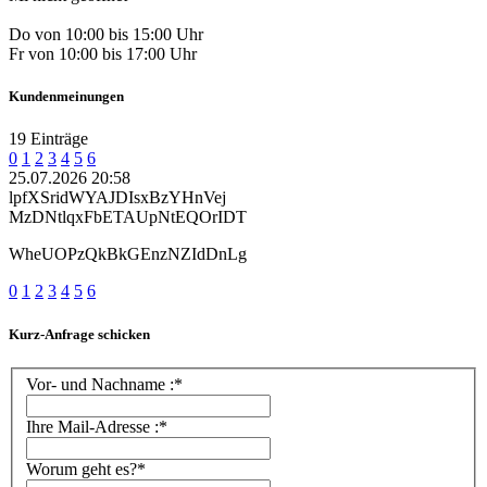
Do von 10:00 bis 15:00 Uhr
Fr von 10:00 bis 17:00 Uhr
Kundenmeinungen
19 Einträge
0
1
2
3
4
5
6
25.07.2026 20:58
lpfXSridWYAJDIsxBzYHnVej
MzDNtlqxFbETAUpNtEQOrIDT
WheUOPzQkBkGEnzNZIdDnLg
0
1
2
3
4
5
6
Kurz-Anfrage schicken
Vor- und Nachname :*
Ihre Mail-Adresse :*
Worum geht es?*