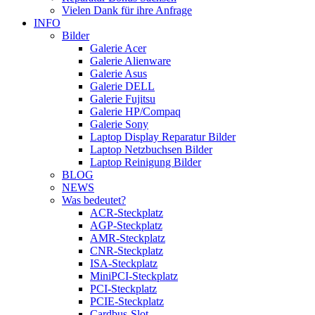
Vielen Dank für ihre Anfrage
INFO
Bilder
Galerie Acer
Galerie Alienware
Galerie Asus
Galerie DELL
Galerie Fujitsu
Galerie HP/Compaq
Galerie Sony
Laptop Display Reparatur Bilder
Laptop Netzbuchsen Bilder
Laptop Reinigung Bilder
BLOG
NEWS
Was bedeutet?
ACR-Steckplatz
AGP-Steckplatz
AMR-Steckplatz
CNR-Steckplatz
ISA-Steckplatz
MiniPCI-Steckplatz
PCI-Steckplatz
PCIE-Steckplatz
Cardbus-Slot