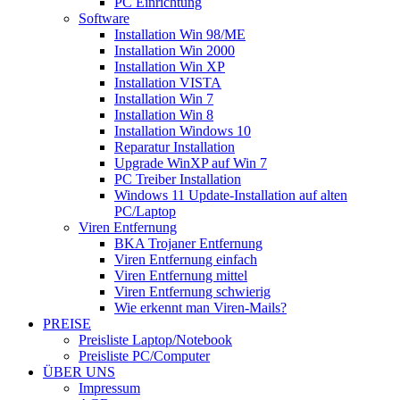
PC Einrichtung
Software
Installation Win 98/ME
Installation Win 2000
Installation Win XP
Installation VISTA
Installation Win 7
Installation Win 8
Installation Windows 10
Reparatur Installation
Upgrade WinXP auf Win 7
PC Treiber Installation
Windows 11 Update-Installation auf alten
PC/Laptop
Viren Entfernung
BKA Trojaner Entfernung
Viren Entfernung einfach
Viren Entfernung mittel
Viren Entfernung schwierig
Wie erkennt man Viren-Mails?
PREISE
Preisliste Laptop/Notebook
Preisliste PC/Computer
ÜBER UNS
Impressum