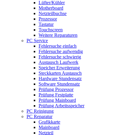
Lüfter/Kühler
Motherboard
Netzteilbuchse
Prozessor
Tastatur
Touchscreen
Weitere Reparaturen
PC Service
Fehlersuche einfach
Fehlersuche aufwendig
Fehlersuche schwierig
Austausch Laufwerk
Speicher Erweiterung
Steckkarten Austausch
Hardware Stundensatz
Software Stundensatz
Prüfung Prozessor
Prüfung Festplatte
Prüfung Mainboard
Prüfung Arbeitsspeicher
PC Reinigung
PC Reparatur
Grafikkarte
Mainboard
Netzteil