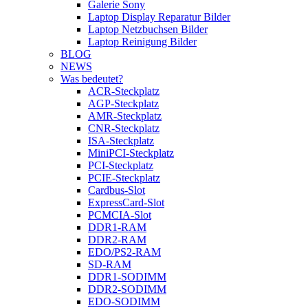
Galerie Sony
Laptop Display Reparatur Bilder
Laptop Netzbuchsen Bilder
Laptop Reinigung Bilder
BLOG
NEWS
Was bedeutet?
ACR-Steckplatz
AGP-Steckplatz
AMR-Steckplatz
CNR-Steckplatz
ISA-Steckplatz
MiniPCI-Steckplatz
PCI-Steckplatz
PCIE-Steckplatz
Cardbus-Slot
ExpressCard-Slot
PCMCIA-Slot
DDR1-RAM
DDR2-RAM
EDO/PS2-RAM
SD-RAM
DDR1-SODIMM
DDR2-SODIMM
EDO-SODIMM