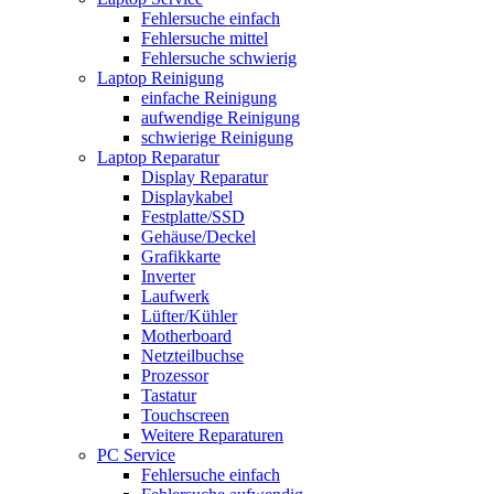
Fehlersuche einfach
Fehlersuche mittel
Fehlersuche schwierig
Laptop Reinigung
einfache Reinigung
aufwendige Reinigung
schwierige Reinigung
Laptop Reparatur
Display Reparatur
Displaykabel
Festplatte/SSD
Gehäuse/Deckel
Grafikkarte
Inverter
Laufwerk
Lüfter/Kühler
Motherboard
Netzteilbuchse
Prozessor
Tastatur
Touchscreen
Weitere Reparaturen
PC Service
Fehlersuche einfach