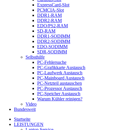
ExpressCard-Slot
PCMCIA-Slot
DDR1-RAM
DDR2-RAM
EDO/PS2-RAM
SD-RAM
DDR1-SODIMM
DDR2-SODIMM
EDO-SODIMM
SDR-SODIMM
Selbsthilfe
PC-Fehlersuche
PC-Grafikkarte Austausch
PC-Laufwerk Austausch
PC-Mainboard Austausch
PC-Netzteil austauschen
PC-Prozessor Austausch
PC-Speicher Austausch
Warum Kühler reinigen?
Video
Bundesweit
Startseite
LEISTUNGEN
Laptop Service