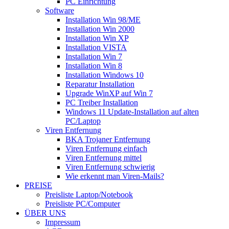
PC Einrichtung
Software
Installation Win 98/ME
Installation Win 2000
Installation Win XP
Installation VISTA
Installation Win 7
Installation Win 8
Installation Windows 10
Reparatur Installation
Upgrade WinXP auf Win 7
PC Treiber Installation
Windows 11 Update-Installation auf alten
PC/Laptop
Viren Entfernung
BKA Trojaner Entfernung
Viren Entfernung einfach
Viren Entfernung mittel
Viren Entfernung schwierig
Wie erkennt man Viren-Mails?
PREISE
Preisliste Laptop/Notebook
Preisliste PC/Computer
ÜBER UNS
Impressum