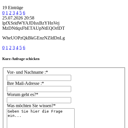
19 Einträge
0
1
2
3
4
5
6
25.07.2026 20:58
lpfXSridWYAJDIsxBzYHnVej
MzDNtlqxFbETAUpNtEQOrIDT
WheUOPzQkBkGEnzNZIdDnLg
0
1
2
3
4
5
6
Kurz-Anfrage schicken
Vor- und Nachname :*
Ihre Mail-Adresse :*
Worum geht es?*
Was möchten Sie wissen?*