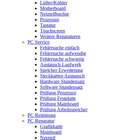
Lüfter/Kühler
Motherboard
Netzteilbuchse
Prozessor
Tastatur
Touchscreen
Weitere Reparaturen
PC Service
Fehlersuche einfach
Fehlersuche aufwendig
Fehlersuche schwierig
Austausch Laufwerk
Speicher Erweiterung
Steckkarten Austausch
Hardware Stundensatz
Software Stundensatz
Prüfung Prozessor
Prüfung Festplatte
Prüfung Mainboard
Prüfung Arbeitsspeicher
PC Reinigung
PC Reparatur
Grafikkarte
Mainboard
Netzteil