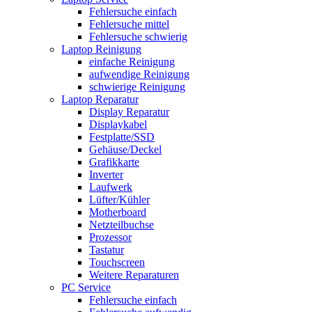
Fehlersuche einfach
Fehlersuche mittel
Fehlersuche schwierig
Laptop Reinigung
einfache Reinigung
aufwendige Reinigung
schwierige Reinigung
Laptop Reparatur
Display Reparatur
Displaykabel
Festplatte/SSD
Gehäuse/Deckel
Grafikkarte
Inverter
Laufwerk
Lüfter/Kühler
Motherboard
Netzteilbuchse
Prozessor
Tastatur
Touchscreen
Weitere Reparaturen
PC Service
Fehlersuche einfach