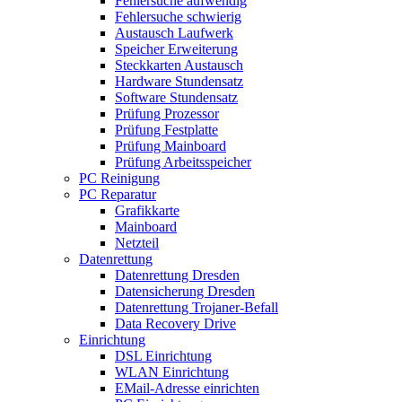
Fehlersuche aufwendig
Fehlersuche schwierig
Austausch Laufwerk
Speicher Erweiterung
Steckkarten Austausch
Hardware Stundensatz
Software Stundensatz
Prüfung Prozessor
Prüfung Festplatte
Prüfung Mainboard
Prüfung Arbeitsspeicher
PC Reinigung
PC Reparatur
Grafikkarte
Mainboard
Netzteil
Datenrettung
Datenrettung Dresden
Datensicherung Dresden
Datenrettung Trojaner-Befall
Data Recovery Drive
Einrichtung
DSL Einrichtung
WLAN Einrichtung
EMail-Adresse einrichten