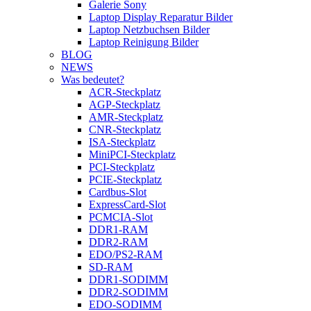
Galerie Sony
Laptop Display Reparatur Bilder
Laptop Netzbuchsen Bilder
Laptop Reinigung Bilder
BLOG
NEWS
Was bedeutet?
ACR-Steckplatz
AGP-Steckplatz
AMR-Steckplatz
CNR-Steckplatz
ISA-Steckplatz
MiniPCI-Steckplatz
PCI-Steckplatz
PCIE-Steckplatz
Cardbus-Slot
ExpressCard-Slot
PCMCIA-Slot
DDR1-RAM
DDR2-RAM
EDO/PS2-RAM
SD-RAM
DDR1-SODIMM
DDR2-SODIMM
EDO-SODIMM