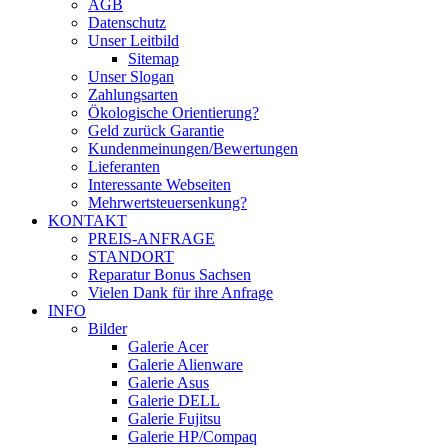
AGB
Datenschutz
Unser Leitbild
Sitemap
Unser Slogan
Zahlungsarten
Ökologische Orientierung?
Geld zurück Garantie
Kundenmeinungen/Bewertungen
Lieferanten
Interessante Webseiten
Mehrwertsteuersenkung?
KONTAKT
PREIS-ANFRAGE
STANDORT
Reparatur Bonus Sachsen
Vielen Dank für ihre Anfrage
INFO
Bilder
Galerie Acer
Galerie Alienware
Galerie Asus
Galerie DELL
Galerie Fujitsu
Galerie HP/Compaq