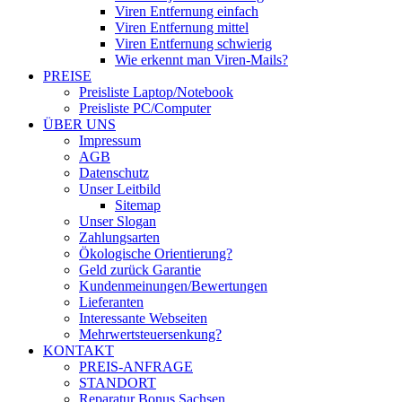
Viren Entfernung einfach
Viren Entfernung mittel
Viren Entfernung schwierig
Wie erkennt man Viren-Mails?
PREISE
Preisliste Laptop/Notebook
Preisliste PC/Computer
ÜBER UNS
Impressum
AGB
Datenschutz
Unser Leitbild
Sitemap
Unser Slogan
Zahlungsarten
Ökologische Orientierung?
Geld zurück Garantie
Kundenmeinungen/Bewertungen
Lieferanten
Interessante Webseiten
Mehrwertsteuersenkung?
KONTAKT
PREIS-ANFRAGE
STANDORT
Reparatur Bonus Sachsen