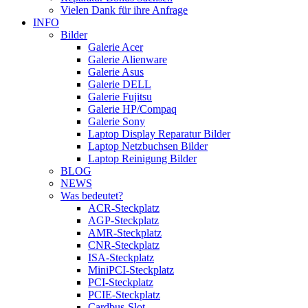
Vielen Dank für ihre Anfrage
INFO
Bilder
Galerie Acer
Galerie Alienware
Galerie Asus
Galerie DELL
Galerie Fujitsu
Galerie HP/Compaq
Galerie Sony
Laptop Display Reparatur Bilder
Laptop Netzbuchsen Bilder
Laptop Reinigung Bilder
BLOG
NEWS
Was bedeutet?
ACR-Steckplatz
AGP-Steckplatz
AMR-Steckplatz
CNR-Steckplatz
ISA-Steckplatz
MiniPCI-Steckplatz
PCI-Steckplatz
PCIE-Steckplatz
Cardbus-Slot