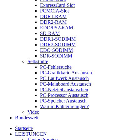
ExpressCard-Slot
PCMCIA-Slot
DDR1-RAM
DDR2-RAM
EDO/PS2-RAM
SD-RAM
DDR1-SODIMM
DDR2-SODIMM
EDO-SODIMM
SDR-SODIMM
Selbsthilfe
PC-Fehlersuche
PC-Grafikkarte Austausch
PC-Laufwerk Austausch
PC-Mainboard Austausch
PC-Netzteil austauschen
PC-Prozessor Austausch
PC-Speicher Austausch
Warum Kühler reinigen?
Video
Bundesweit
Startseite
LEISTUNGEN
Laptop Service