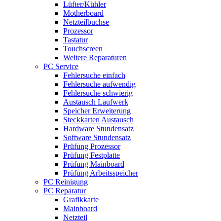
Lüfter/Kühler
Motherboard
Netzteilbuchse
Prozessor
Tastatur
Touchscreen
Weitere Reparaturen
PC Service
Fehlersuche einfach
Fehlersuche aufwendig
Fehlersuche schwierig
Austausch Laufwerk
Speicher Erweiterung
Steckkarten Austausch
Hardware Stundensatz
Software Stundensatz
Prüfung Prozessor
Prüfung Festplatte
Prüfung Mainboard
Prüfung Arbeitsspeicher
PC Reinigung
PC Reparatur
Grafikkarte
Mainboard
Netzteil