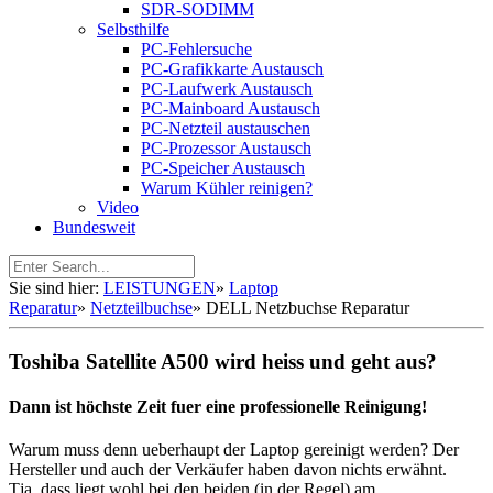
SDR-SODIMM
Selbsthilfe
PC-Fehlersuche
PC-Grafikkarte Austausch
PC-Laufwerk Austausch
PC-Mainboard Austausch
PC-Netzteil austauschen
PC-Prozessor Austausch
PC-Speicher Austausch
Warum Kühler reinigen?
Video
Bundesweit
Sie sind hier:
LEISTUNGEN
»
Laptop
Reparatur
»
Netzteilbuchse
»
DELL Netzbuchse Reparatur
Toshiba Satellite A500 wird heiss und geht aus?
Dann ist höchste Zeit fuer eine professionelle Reinigung!
Warum muss denn ueberhaupt der Laptop gereinigt werden? Der
Hersteller und auch der Verkäufer haben davon nichts erwähnt.
Tja, dass liegt wohl bei den beiden (in der Regel) am