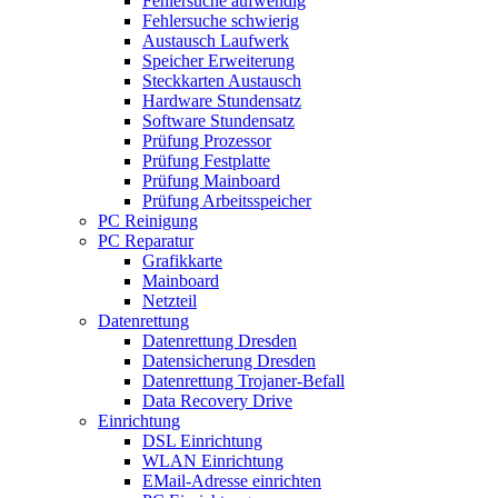
Fehlersuche aufwendig
Fehlersuche schwierig
Austausch Laufwerk
Speicher Erweiterung
Steckkarten Austausch
Hardware Stundensatz
Software Stundensatz
Prüfung Prozessor
Prüfung Festplatte
Prüfung Mainboard
Prüfung Arbeitsspeicher
PC Reinigung
PC Reparatur
Grafikkarte
Mainboard
Netzteil
Datenrettung
Datenrettung Dresden
Datensicherung Dresden
Datenrettung Trojaner-Befall
Data Recovery Drive
Einrichtung
DSL Einrichtung
WLAN Einrichtung
EMail-Adresse einrichten