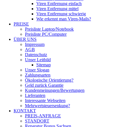
Viren Entfernung einfach
Viren Entfernung mittel
Viren Entfernung schwierig
Wie erkennt man Viren-Mails?
PREISE
Preisliste Laptop/Notebook
Preisliste PC/Computer
ÜBER UNS
Impressum
AGB
Datenschutz
Unser Leitbild
Sitemap
Unser Slogan
Zahlungsarten
Ökologische Orientierung?
Geld zurück Garantie
Kundenmeinungen/Bewertungen
Lieferanten
Interessante Webseiten
Mehrwertsteuersenkung?
KONTAKT
PREIS-ANFRAGE
STANDORT
Reparatur Bonus Sachsen