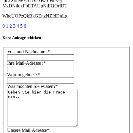
lpfXSridWYAJDIsxBzYHnVej
MzDNtlqxFbETAUpNtEQOrIDT
WheUOPzQkBkGEnzNZIdDnLg
0
1
2
3
4
5
6
Kurz-Anfrage schicken
Vor- und Nachname :*
Ihre Mail-Adresse :*
Worum geht es?*
Was möchten Sie wissen?*
Unsere Mail-Adresse*