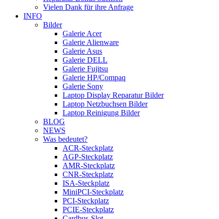
Vielen Dank für ihre Anfrage
INFO
Bilder
Galerie Acer
Galerie Alienware
Galerie Asus
Galerie DELL
Galerie Fujitsu
Galerie HP/Compaq
Galerie Sony
Laptop Display Reparatur Bilder
Laptop Netzbuchsen Bilder
Laptop Reinigung Bilder
BLOG
NEWS
Was bedeutet?
ACR-Steckplatz
AGP-Steckplatz
AMR-Steckplatz
CNR-Steckplatz
ISA-Steckplatz
MiniPCI-Steckplatz
PCI-Steckplatz
PCIE-Steckplatz
Cardbus-Slot