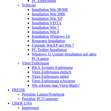
PC Einrichtung
Software
Installation Win 98/ME
Installation Win 2000
Installation Win XP
Installation VISTA
Installation Win 7
Installation Win 8
Installation Windows 10
Reparatur Installation
Upgrade WinXP auf Win 7
PC Treiber Installation
Windows 11 Update-Installation auf alten
PC/Laptop
Viren Entfernung
BKA Trojaner Entfernung
Viren Entfernung einfach
Viren Entfernung mittel
Viren Entfernung schwierig
Wie erkennt man Viren-Mails?
PREISE
Preisliste Laptop/Notebook
Preisliste PC/Computer
ÜBER UNS
Impressum