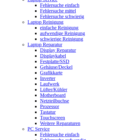
Fehlersuche einfach
Fehlersuche mittel
Fehlersuche schwierig
Laptop Reinigung
einfache Reinigung
aufwendige Reinigung
schwierige Reinigung
Laptop Reparatur
Display Reparatur
Displaykabel
Festplatte/SSD
Gehäuse/Deckel
Grafikkarte
Inverter
Laufwerk
Lüfter/Kühler
Motherboard
Netzteilbuchse
Prozessor
Tastatur
Touchscreen
Weitere Reparaturen
PC Service
Fehlersuche einfach