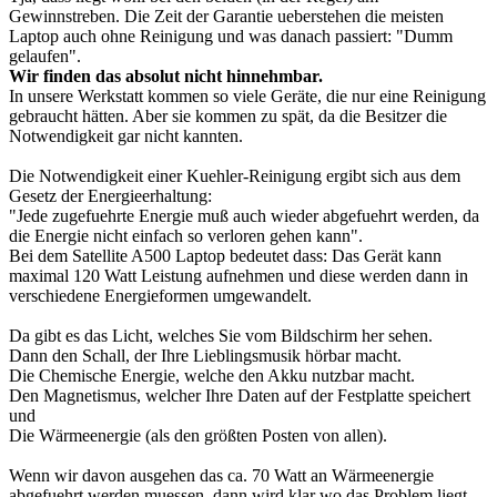
Gewinnstreben. Die Zeit der Garantie ueberstehen die meisten
Laptop auch ohne Reinigung und was danach passiert: "Dumm
gelaufen".
Wir finden das absolut nicht hinnehmbar.
In unsere Werkstatt kommen so viele Geräte, die nur eine Reinigung
gebraucht hätten. Aber sie kommen zu spät, da die Besitzer die
Notwendigkeit gar nicht kannten.
Die Notwendigkeit einer Kuehler-Reinigung ergibt sich aus dem
Gesetz der Energieerhaltung:
"Jede zugefuehrte Energie muß auch wieder abgefuehrt werden, da
die Energie nicht einfach so verloren gehen kann".
Bei dem Satellite A500 Laptop bedeutet dass: Das Gerät kann
maximal 120 Watt Leistung aufnehmen und diese werden dann in
verschiedene Energieformen umgewandelt.
Da gibt es das Licht, welches Sie vom Bildschirm her sehen.
Dann den Schall, der Ihre Lieblingsmusik hörbar macht.
Die Chemische Energie, welche den Akku nutzbar macht.
Den Magnetismus, welcher Ihre Daten auf der Festplatte speichert
und
Die Wärmeenergie (als den größten Posten von allen).
Wenn wir davon ausgehen das ca. 70 Watt an Wärmeenergie
abgefuehrt werden muessen, dann wird klar wo das Problem liegt.