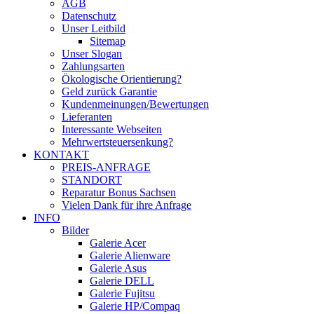
AGB
Datenschutz
Unser Leitbild
Sitemap
Unser Slogan
Zahlungsarten
Ökologische Orientierung?
Geld zurück Garantie
Kundenmeinungen/Bewertungen
Lieferanten
Interessante Webseiten
Mehrwertsteuersenkung?
KONTAKT
PREIS-ANFRAGE
STANDORT
Reparatur Bonus Sachsen
Vielen Dank für ihre Anfrage
INFO
Bilder
Galerie Acer
Galerie Alienware
Galerie Asus
Galerie DELL
Galerie Fujitsu
Galerie HP/Compaq