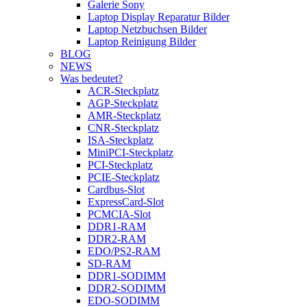
Galerie Sony
Laptop Display Reparatur Bilder
Laptop Netzbuchsen Bilder
Laptop Reinigung Bilder
BLOG
NEWS
Was bedeutet?
ACR-Steckplatz
AGP-Steckplatz
AMR-Steckplatz
CNR-Steckplatz
ISA-Steckplatz
MiniPCI-Steckplatz
PCI-Steckplatz
PCIE-Steckplatz
Cardbus-Slot
ExpressCard-Slot
PCMCIA-Slot
DDR1-RAM
DDR2-RAM
EDO/PS2-RAM
SD-RAM
DDR1-SODIMM
DDR2-SODIMM
EDO-SODIMM