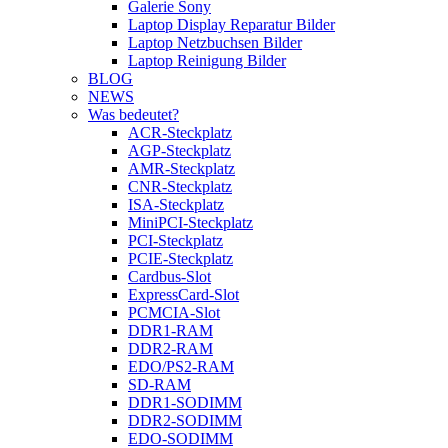
Galerie Sony
Laptop Display Reparatur Bilder
Laptop Netzbuchsen Bilder
Laptop Reinigung Bilder
BLOG
NEWS
Was bedeutet?
ACR-Steckplatz
AGP-Steckplatz
AMR-Steckplatz
CNR-Steckplatz
ISA-Steckplatz
MiniPCI-Steckplatz
PCI-Steckplatz
PCIE-Steckplatz
Cardbus-Slot
ExpressCard-Slot
PCMCIA-Slot
DDR1-RAM
DDR2-RAM
EDO/PS2-RAM
SD-RAM
DDR1-SODIMM
DDR2-SODIMM
EDO-SODIMM