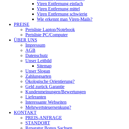
Viren Entfernung einfach
Viren Entfernung mittel
Viren Entfernung schwierig
Wie erkennt man Viren-Mails?
PREISE
Preisliste Laptop/Notebook
Preisliste PC/Computer
ÜBER UNS
Impressum
AGB
Datenschutz
Unser Leitbild
Sitemap
Unser Slogan
Zahlungsarten
Ökologische Orientierung?
Geld zurück Garantie
Kundenmeinungen/Bewertungen
Lieferanten
Interessante Webseiten
Mehrwertsteuersenkung?
KONTAKT
PREIS-ANFRAGE
STANDORT
Reparatur Bonus Sachsen