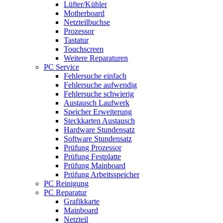
Lüfter/Kühler
Motherboard
Netzteilbuchse
Prozessor
Tastatur
Touchscreen
Weitere Reparaturen
PC Service
Fehlersuche einfach
Fehlersuche aufwendig
Fehlersuche schwierig
Austausch Laufwerk
Speicher Erweiterung
Steckkarten Austausch
Hardware Stundensatz
Software Stundensatz
Prüfung Prozessor
Prüfung Festplatte
Prüfung Mainboard
Prüfung Arbeitsspeicher
PC Reinigung
PC Reparatur
Grafikkarte
Mainboard
Netzteil