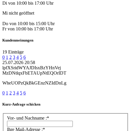
Di von 10:00 bis 17:00 Uhr
Mi nicht geöffnet
Do von 10:00 bis 15:00 Uhr
Fr von 10:00 bis 17:00 Uhr
Kundenmeinungen
19 Einträge
0
1
2
3
4
5
6
25.07.2026 20:58
lpfXSridWYAJDIsxBzYHnVej
MzDNtlqxFbETAUpNtEQOrIDT
WheUOPzQkBkGEnzNZIdDnLg
0
1
2
3
4
5
6
Kurz-Anfrage schicken
Vor- und Nachname :*
Ihre Mail-Adresse :*