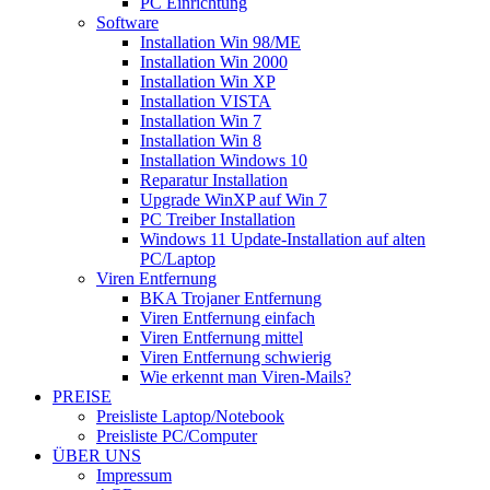
PC Einrichtung
Software
Installation Win 98/ME
Installation Win 2000
Installation Win XP
Installation VISTA
Installation Win 7
Installation Win 8
Installation Windows 10
Reparatur Installation
Upgrade WinXP auf Win 7
PC Treiber Installation
Windows 11 Update-Installation auf alten
PC/Laptop
Viren Entfernung
BKA Trojaner Entfernung
Viren Entfernung einfach
Viren Entfernung mittel
Viren Entfernung schwierig
Wie erkennt man Viren-Mails?
PREISE
Preisliste Laptop/Notebook
Preisliste PC/Computer
ÜBER UNS
Impressum