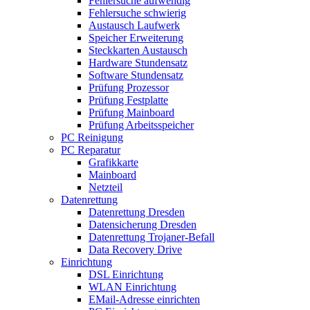
Fehlersuche aufwendig
Fehlersuche schwierig
Austausch Laufwerk
Speicher Erweiterung
Steckkarten Austausch
Hardware Stundensatz
Software Stundensatz
Prüfung Prozessor
Prüfung Festplatte
Prüfung Mainboard
Prüfung Arbeitsspeicher
PC Reinigung
PC Reparatur
Grafikkarte
Mainboard
Netzteil
Datenrettung
Datenrettung Dresden
Datensicherung Dresden
Datenrettung Trojaner-Befall
Data Recovery Drive
Einrichtung
DSL Einrichtung
WLAN Einrichtung
EMail-Adresse einrichten