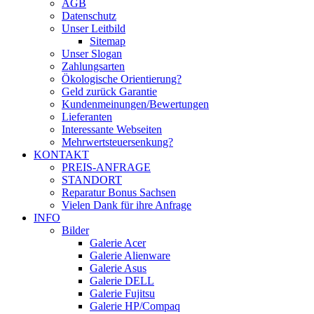
AGB
Datenschutz
Unser Leitbild
Sitemap
Unser Slogan
Zahlungsarten
Ökologische Orientierung?
Geld zurück Garantie
Kundenmeinungen/Bewertungen
Lieferanten
Interessante Webseiten
Mehrwertsteuersenkung?
KONTAKT
PREIS-ANFRAGE
STANDORT
Reparatur Bonus Sachsen
Vielen Dank für ihre Anfrage
INFO
Bilder
Galerie Acer
Galerie Alienware
Galerie Asus
Galerie DELL
Galerie Fujitsu
Galerie HP/Compaq