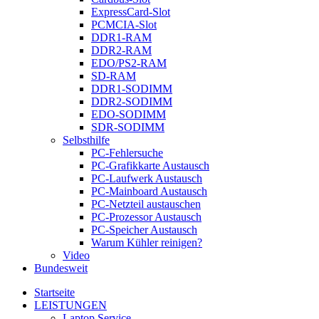
ExpressCard-Slot
PCMCIA-Slot
DDR1-RAM
DDR2-RAM
EDO/PS2-RAM
SD-RAM
DDR1-SODIMM
DDR2-SODIMM
EDO-SODIMM
SDR-SODIMM
Selbsthilfe
PC-Fehlersuche
PC-Grafikkarte Austausch
PC-Laufwerk Austausch
PC-Mainboard Austausch
PC-Netzteil austauschen
PC-Prozessor Austausch
PC-Speicher Austausch
Warum Kühler reinigen?
Video
Bundesweit
Startseite
LEISTUNGEN
Laptop Service