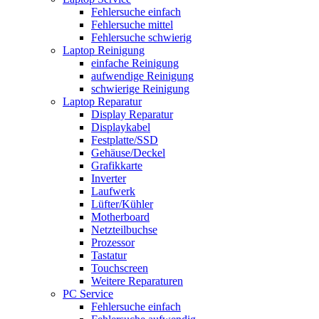
Fehlersuche einfach
Fehlersuche mittel
Fehlersuche schwierig
Laptop Reinigung
einfache Reinigung
aufwendige Reinigung
schwierige Reinigung
Laptop Reparatur
Display Reparatur
Displaykabel
Festplatte/SSD
Gehäuse/Deckel
Grafikkarte
Inverter
Laufwerk
Lüfter/Kühler
Motherboard
Netzteilbuchse
Prozessor
Tastatur
Touchscreen
Weitere Reparaturen
PC Service
Fehlersuche einfach