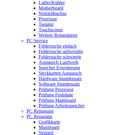
Lüfter/Kühler
Motherboard
Netzteilbuchse
Prozessor
Tastatur
Touchscreen
Weitere Reparaturen
PC Service
Fehlersuche einfach
Fehlersuche aufwendig
Fehlersuche schwierig
Austausch Laufwerk
Speicher Erweiterung
Steckkarten Austausch
Hardware Stundensatz
Software Stundensatz
Prüfung Prozessor
Prüfung Festplatte
Prüfung Mainboard
Prüfung Arbeitsspeicher
PC Reinigung
PC Reparatur
Grafikkarte
Mainboard
Netzteil