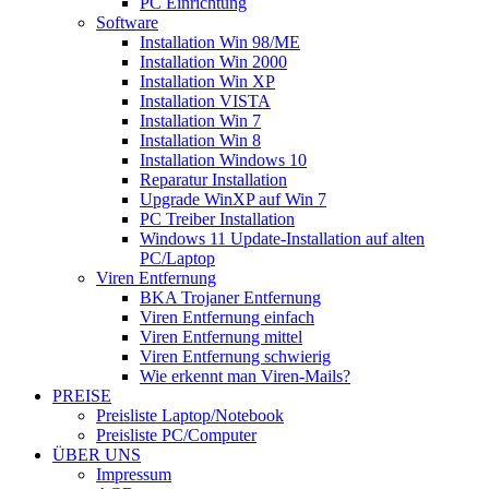
PC Einrichtung
Software
Installation Win 98/ME
Installation Win 2000
Installation Win XP
Installation VISTA
Installation Win 7
Installation Win 8
Installation Windows 10
Reparatur Installation
Upgrade WinXP auf Win 7
PC Treiber Installation
Windows 11 Update-Installation auf alten
PC/Laptop
Viren Entfernung
BKA Trojaner Entfernung
Viren Entfernung einfach
Viren Entfernung mittel
Viren Entfernung schwierig
Wie erkennt man Viren-Mails?
PREISE
Preisliste Laptop/Notebook
Preisliste PC/Computer
ÜBER UNS
Impressum