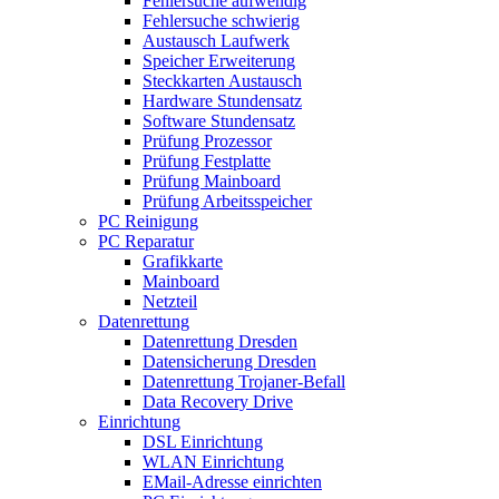
Fehlersuche aufwendig
Fehlersuche schwierig
Austausch Laufwerk
Speicher Erweiterung
Steckkarten Austausch
Hardware Stundensatz
Software Stundensatz
Prüfung Prozessor
Prüfung Festplatte
Prüfung Mainboard
Prüfung Arbeitsspeicher
PC Reinigung
PC Reparatur
Grafikkarte
Mainboard
Netzteil
Datenrettung
Datenrettung Dresden
Datensicherung Dresden
Datenrettung Trojaner-Befall
Data Recovery Drive
Einrichtung
DSL Einrichtung
WLAN Einrichtung
EMail-Adresse einrichten