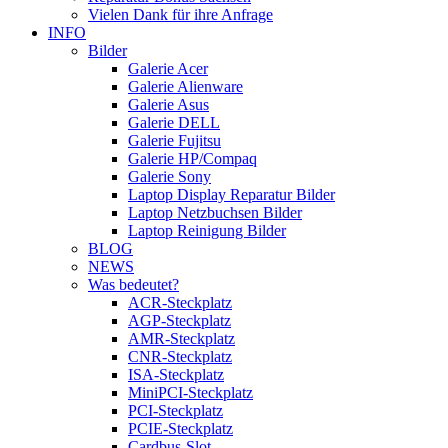
Vielen Dank für ihre Anfrage
INFO
Bilder
Galerie Acer
Galerie Alienware
Galerie Asus
Galerie DELL
Galerie Fujitsu
Galerie HP/Compaq
Galerie Sony
Laptop Display Reparatur Bilder
Laptop Netzbuchsen Bilder
Laptop Reinigung Bilder
BLOG
NEWS
Was bedeutet?
ACR-Steckplatz
AGP-Steckplatz
AMR-Steckplatz
CNR-Steckplatz
ISA-Steckplatz
MiniPCI-Steckplatz
PCI-Steckplatz
PCIE-Steckplatz
Cardbus-Slot