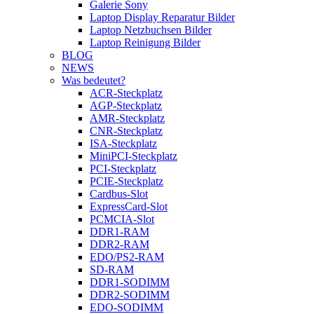
Galerie Sony
Laptop Display Reparatur Bilder
Laptop Netzbuchsen Bilder
Laptop Reinigung Bilder
BLOG
NEWS
Was bedeutet?
ACR-Steckplatz
AGP-Steckplatz
AMR-Steckplatz
CNR-Steckplatz
ISA-Steckplatz
MiniPCI-Steckplatz
PCI-Steckplatz
PCIE-Steckplatz
Cardbus-Slot
ExpressCard-Slot
PCMCIA-Slot
DDR1-RAM
DDR2-RAM
EDO/PS2-RAM
SD-RAM
DDR1-SODIMM
DDR2-SODIMM
EDO-SODIMM