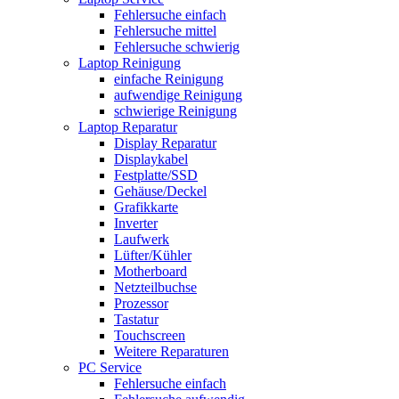
Fehlersuche einfach
Fehlersuche mittel
Fehlersuche schwierig
Laptop Reinigung
einfache Reinigung
aufwendige Reinigung
schwierige Reinigung
Laptop Reparatur
Display Reparatur
Displaykabel
Festplatte/SSD
Gehäuse/Deckel
Grafikkarte
Inverter
Laufwerk
Lüfter/Kühler
Motherboard
Netzteilbuchse
Prozessor
Tastatur
Touchscreen
Weitere Reparaturen
PC Service
Fehlersuche einfach