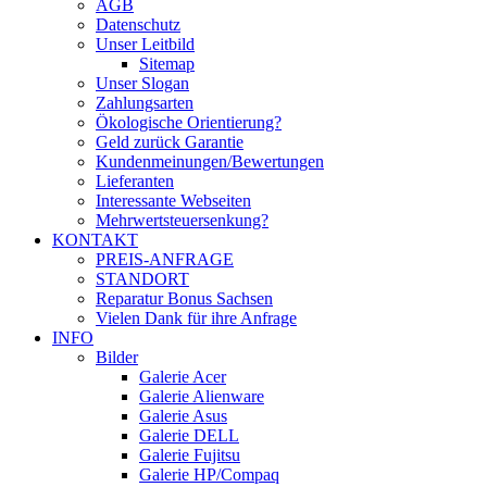
AGB
Datenschutz
Unser Leitbild
Sitemap
Unser Slogan
Zahlungsarten
Ökologische Orientierung?
Geld zurück Garantie
Kundenmeinungen/Bewertungen
Lieferanten
Interessante Webseiten
Mehrwertsteuersenkung?
KONTAKT
PREIS-ANFRAGE
STANDORT
Reparatur Bonus Sachsen
Vielen Dank für ihre Anfrage
INFO
Bilder
Galerie Acer
Galerie Alienware
Galerie Asus
Galerie DELL
Galerie Fujitsu
Galerie HP/Compaq