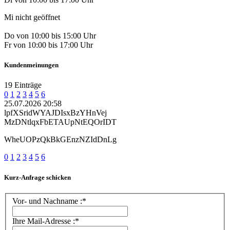
Mi nicht geöffnet
Do von 10:00 bis 15:00 Uhr
Fr von 10:00 bis 17:00 Uhr
Kundenmeinungen
19 Einträge
0
1
2
3
4
5
6
25.07.2026 20:58
lpfXSridWYAJDIsxBzYHnVej
MzDNtlqxFbETAUpNtEQOrIDT
WheUOPzQkBkGEnzNZIdDnLg
0
1
2
3
4
5
6
Kurz-Anfrage schicken
Vor- und Nachname :*
Ihre Mail-Adresse :*