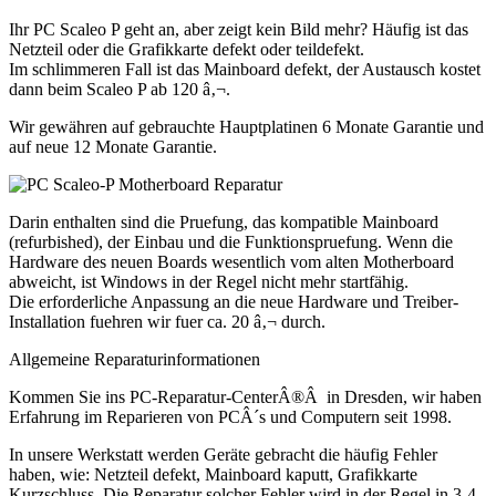
Ihr PC Scaleo P geht an, aber zeigt kein Bild mehr? Häufig ist das
Netzteil oder die Grafikkarte defekt oder teildefekt.
Im schlimmeren Fall ist das Mainboard defekt, der Austausch kostet
dann beim Scaleo P ab 120 â‚¬.
Wir gewähren auf gebrauchte Hauptplatinen 6 Monate Garantie und
auf neue 12 Monate Garantie.
Darin enthalten sind die Pruefung, das kompatible Mainboard
(refurbished), der Einbau und die Funktionspruefung. Wenn die
Hardware des neuen Boards wesentlich vom alten Motherboard
abweicht, ist Windows in der Regel nicht mehr startfähig.
Die erforderliche Anpassung an die neue Hardware und Treiber-
Installation fuehren wir fuer ca. 20 â‚¬ durch.
Allgemeine Reparaturinformationen
Kommen Sie ins PC-Reparatur-CenterÂ®Â in Dresden, wir haben
Erfahrung im Reparieren von PCÂ´s und Computern seit 1998.
In unsere Werkstatt werden Geräte gebracht die häufig Fehler
haben, wie: Netzteil defekt, Mainboard kaputt, Grafikkarte
Kurzschluss. Die Reparatur solcher Fehler wird in der Regel in 3-4