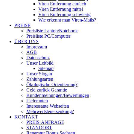
Viren Entfernung einfach
Viren Entfernung mittel
Viren Entfernung schwierig
Wie erkennt man Viren-Mails?
PREISE
Preisliste Laptop/Notebook
Preisliste PC/Computer
ÜBER UNS
Impressum
AGB
Datenschutz
Unser Leitbild
Sitemap
Unser Slogan
Zahlungsarten
Ökologische Orientierung?
Geld zurück Garantie
Kundenmeinungen/Bewertungen
Lieferanten
Interessante Webseiten
Mehrwertsteuersenkung?
KONTAKT
PREIS-ANFRAGE
STANDORT
Reparatur Bonus Sachsen