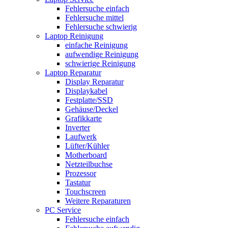
Fehlersuche einfach
Fehlersuche mittel
Fehlersuche schwierig
Laptop Reinigung
einfache Reinigung
aufwendige Reinigung
schwierige Reinigung
Laptop Reparatur
Display Reparatur
Displaykabel
Festplatte/SSD
Gehäuse/Deckel
Grafikkarte
Inverter
Laufwerk
Lüfter/Kühler
Motherboard
Netzteilbuchse
Prozessor
Tastatur
Touchscreen
Weitere Reparaturen
PC Service
Fehlersuche einfach