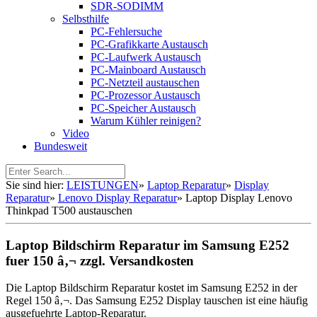
SDR-SODIMM
Selbsthilfe
PC-Fehlersuche
PC-Grafikkarte Austausch
PC-Laufwerk Austausch
PC-Mainboard Austausch
PC-Netzteil austauschen
PC-Prozessor Austausch
PC-Speicher Austausch
Warum Kühler reinigen?
Video
Bundesweit
Sie sind hier:
LEISTUNGEN
»
Laptop Reparatur
»
Display
Reparatur
»
Lenovo Display Reparatur
»
Laptop Display Lenovo
Thinkpad T500 austauschen
Laptop Bildschirm Reparatur im Samsung E252
fuer 150 â‚¬ zzgl. Versandkosten
Die Laptop Bildschirm Reparatur kostet im Samsung E252 in der
Regel 150 â‚¬. Das Samsung E252 Display tauschen ist eine häufig
ausgefuehrte Laptop-Reparatur.