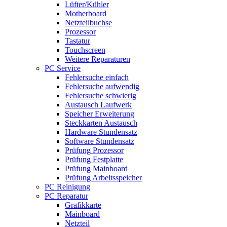
Lüfter/Kühler
Motherboard
Netzteilbuchse
Prozessor
Tastatur
Touchscreen
Weitere Reparaturen
PC Service
Fehlersuche einfach
Fehlersuche aufwendig
Fehlersuche schwierig
Austausch Laufwerk
Speicher Erweiterung
Steckkarten Austausch
Hardware Stundensatz
Software Stundensatz
Prüfung Prozessor
Prüfung Festplatte
Prüfung Mainboard
Prüfung Arbeitsspeicher
PC Reinigung
PC Reparatur
Grafikkarte
Mainboard
Netzteil