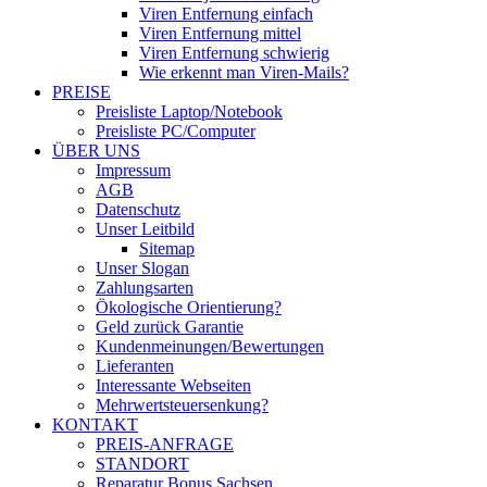
Viren Entfernung einfach
Viren Entfernung mittel
Viren Entfernung schwierig
Wie erkennt man Viren-Mails?
PREISE
Preisliste Laptop/Notebook
Preisliste PC/Computer
ÜBER UNS
Impressum
AGB
Datenschutz
Unser Leitbild
Sitemap
Unser Slogan
Zahlungsarten
Ökologische Orientierung?
Geld zurück Garantie
Kundenmeinungen/Bewertungen
Lieferanten
Interessante Webseiten
Mehrwertsteuersenkung?
KONTAKT
PREIS-ANFRAGE
STANDORT
Reparatur Bonus Sachsen