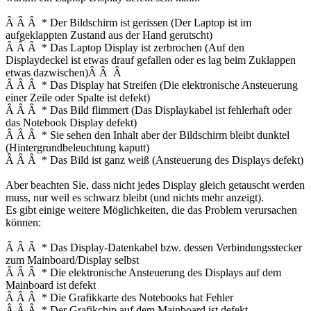
Â Â Â * Der Bildschirm ist gerissen (Der Laptop ist im
aufgeklappten Zustand aus der Hand gerutscht)
Â Â Â * Das Laptop Display ist zerbrochen (Auf den
Displaydeckel ist etwas drauf gefallen oder es lag beim Zuklappen
etwas dazwischen)Â Â Â
Â Â Â * Das Display hat Streifen (Die elektronische Ansteuerung
einer Zeile oder Spalte ist defekt)
Â Â Â * Das Bild flimmert (Das Displaykabel ist fehlerhaft oder
das Notebook Display defekt)
Â Â Â * Sie sehen den Inhalt aber der Bildschirm bleibt dunktel
(Hintergrundbeleuchtung kaputt)
Â Â Â * Das Bild ist ganz weiß (Ansteuerung des Displays defekt)
Aber beachten Sie, dass nicht jedes Display gleich getauscht werden
muss, nur weil es schwarz bleibt (und nichts mehr anzeigt).
Es gibt einige weitere Möglichkeiten, die das Problem verursachen
können:
Â Â Â * Das Display-Datenkabel bzw. dessen Verbindungsstecker
zum Mainboard/Display selbst
Â Â Â * Die elektronische Ansteuerung des Displays auf dem
Mainboard ist defekt
Â Â Â * Die Grafikkarte des Notebooks hat Fehler
Â Â Â * Der Grafikchip auf dem Mainboard ist defekt