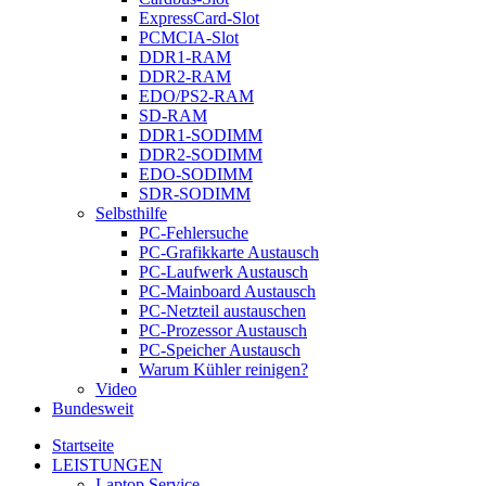
ExpressCard-Slot
PCMCIA-Slot
DDR1-RAM
DDR2-RAM
EDO/PS2-RAM
SD-RAM
DDR1-SODIMM
DDR2-SODIMM
EDO-SODIMM
SDR-SODIMM
Selbsthilfe
PC-Fehlersuche
PC-Grafikkarte Austausch
PC-Laufwerk Austausch
PC-Mainboard Austausch
PC-Netzteil austauschen
PC-Prozessor Austausch
PC-Speicher Austausch
Warum Kühler reinigen?
Video
Bundesweit
Startseite
LEISTUNGEN
Laptop Service