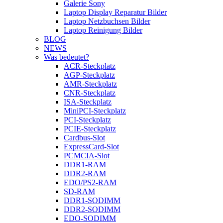
Galerie Sony
Laptop Display Reparatur Bilder
Laptop Netzbuchsen Bilder
Laptop Reinigung Bilder
BLOG
NEWS
Was bedeutet?
ACR-Steckplatz
AGP-Steckplatz
AMR-Steckplatz
CNR-Steckplatz
ISA-Steckplatz
MiniPCI-Steckplatz
PCI-Steckplatz
PCIE-Steckplatz
Cardbus-Slot
ExpressCard-Slot
PCMCIA-Slot
DDR1-RAM
DDR2-RAM
EDO/PS2-RAM
SD-RAM
DDR1-SODIMM
DDR2-SODIMM
EDO-SODIMM