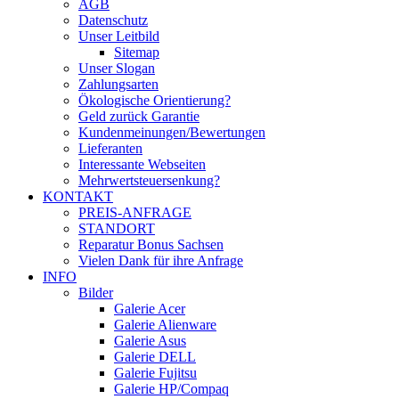
AGB
Datenschutz
Unser Leitbild
Sitemap
Unser Slogan
Zahlungsarten
Ökologische Orientierung?
Geld zurück Garantie
Kundenmeinungen/Bewertungen
Lieferanten
Interessante Webseiten
Mehrwertsteuersenkung?
KONTAKT
PREIS-ANFRAGE
STANDORT
Reparatur Bonus Sachsen
Vielen Dank für ihre Anfrage
INFO
Bilder
Galerie Acer
Galerie Alienware
Galerie Asus
Galerie DELL
Galerie Fujitsu
Galerie HP/Compaq