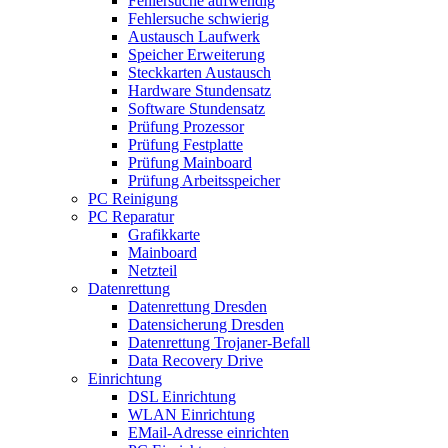
Fehlersuche aufwendig
Fehlersuche schwierig
Austausch Laufwerk
Speicher Erweiterung
Steckkarten Austausch
Hardware Stundensatz
Software Stundensatz
Prüfung Prozessor
Prüfung Festplatte
Prüfung Mainboard
Prüfung Arbeitsspeicher
PC Reinigung
PC Reparatur
Grafikkarte
Mainboard
Netzteil
Datenrettung
Datenrettung Dresden
Datensicherung Dresden
Datenrettung Trojaner-Befall
Data Recovery Drive
Einrichtung
DSL Einrichtung
WLAN Einrichtung
EMail-Adresse einrichten