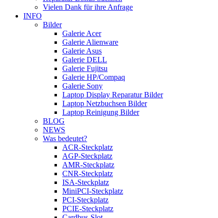
Vielen Dank für ihre Anfrage
INFO
Bilder
Galerie Acer
Galerie Alienware
Galerie Asus
Galerie DELL
Galerie Fujitsu
Galerie HP/Compaq
Galerie Sony
Laptop Display Reparatur Bilder
Laptop Netzbuchsen Bilder
Laptop Reinigung Bilder
BLOG
NEWS
Was bedeutet?
ACR-Steckplatz
AGP-Steckplatz
AMR-Steckplatz
CNR-Steckplatz
ISA-Steckplatz
MiniPCI-Steckplatz
PCI-Steckplatz
PCIE-Steckplatz
Cardbus-Slot