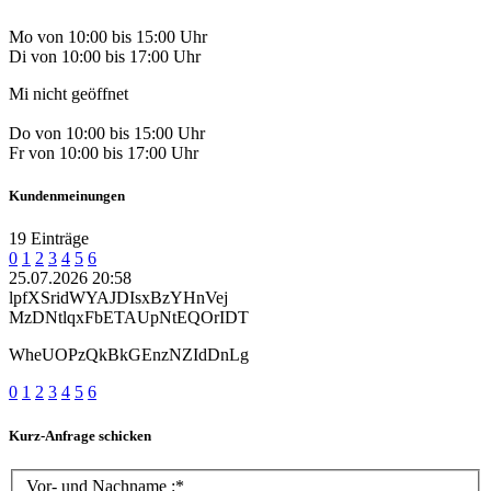
Mo von 10:00 bis 15:00 Uhr
Di von 10:00 bis 17:00 Uhr
Mi nicht geöffnet
Do von 10:00 bis 15:00 Uhr
Fr von 10:00 bis 17:00 Uhr
Kundenmeinungen
19 Einträge
0
1
2
3
4
5
6
25.07.2026 20:58
lpfXSridWYAJDIsxBzYHnVej
MzDNtlqxFbETAUpNtEQOrIDT
WheUOPzQkBkGEnzNZIdDnLg
0
1
2
3
4
5
6
Kurz-Anfrage schicken
Vor- und Nachname :*