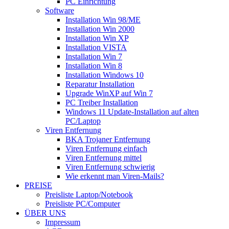
PC Einrichtung
Software
Installation Win 98/ME
Installation Win 2000
Installation Win XP
Installation VISTA
Installation Win 7
Installation Win 8
Installation Windows 10
Reparatur Installation
Upgrade WinXP auf Win 7
PC Treiber Installation
Windows 11 Update-Installation auf alten
PC/Laptop
Viren Entfernung
BKA Trojaner Entfernung
Viren Entfernung einfach
Viren Entfernung mittel
Viren Entfernung schwierig
Wie erkennt man Viren-Mails?
PREISE
Preisliste Laptop/Notebook
Preisliste PC/Computer
ÜBER UNS
Impressum