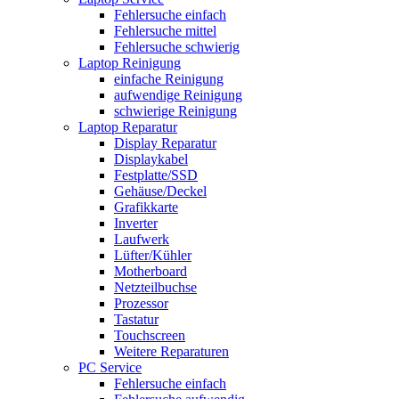
Fehlersuche einfach
Fehlersuche mittel
Fehlersuche schwierig
Laptop Reinigung
einfache Reinigung
aufwendige Reinigung
schwierige Reinigung
Laptop Reparatur
Display Reparatur
Displaykabel
Festplatte/SSD
Gehäuse/Deckel
Grafikkarte
Inverter
Laufwerk
Lüfter/Kühler
Motherboard
Netzteilbuchse
Prozessor
Tastatur
Touchscreen
Weitere Reparaturen
PC Service
Fehlersuche einfach