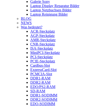
Galerie Sony
Laptop Display Reparatur Bilder
Laptop Netzbuchsen Bilder
Laptop Reinigung Bilder
BLOG
NEWS
Was bedeutet?
ACR-Steckplatz
AGP-Steckplatz
AMR-Steckplatz
CNR-Steckplatz
ISA-Steckplatz
MiniPCI-Steckplatz
PCI-Steckplatz
PCIE-Steckplatz
Cardbus-Slot
ExpressCard-Slot
PCMCIA-Slot
DDR1-RAM
DDR2-RAM
EDO/PS2-RAM
SD-RAM
DDR1-SODIMM
DDR2-SODIMM
EDO-SODIMM