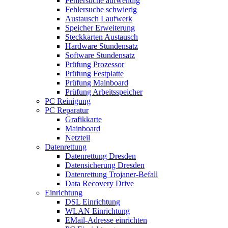
Fehlersuche aufwendig
Fehlersuche schwierig
Austausch Laufwerk
Speicher Erweiterung
Steckkarten Austausch
Hardware Stundensatz
Software Stundensatz
Prüfung Prozessor
Prüfung Festplatte
Prüfung Mainboard
Prüfung Arbeitsspeicher
PC Reinigung
PC Reparatur
Grafikkarte
Mainboard
Netzteil
Datenrettung
Datenrettung Dresden
Datensicherung Dresden
Datenrettung Trojaner-Befall
Data Recovery Drive
Einrichtung
DSL Einrichtung
WLAN Einrichtung
EMail-Adresse einrichten