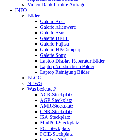
Vielen Dank für ihre Anfrage
INFO
Bilder
Galerie Acer
Galerie Alienware
Galerie Asus
Galerie DELL
Galerie Fujitsu
Galerie HP/Compaq
Galerie Sony
Laptop Display Reparatur Bilder
Laptop Netzbuchsen Bilder
Laptop Reinigung Bilder
BLOG
NEWS
Was bedeutet?
ACR-Steckplatz
AGP-Steckplatz
AMR-Steckplatz
CNR-Steckplatz
ISA-Steckplatz
MiniPCI-Steckplatz
PCI-Steckplatz
PCIE-Steckplatz
Cardbus-Slot