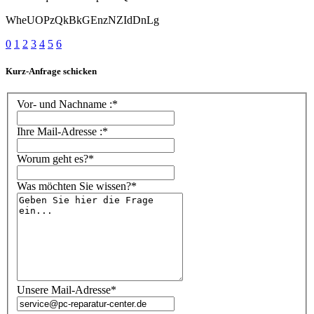
WheUOPzQkBkGEnzNZIdDnLg
0
1
2
3
4
5
6
Kurz-Anfrage schicken
Vor- und Nachname :*
Ihre Mail-Adresse :*
Worum geht es?*
Was möchten Sie wissen?*
Unsere Mail-Adresse*