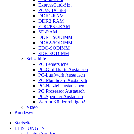
ExpressCard-Slot
PCMCIA-Slot
DDR1-RAM
DDR2-RAM
EDO/PS2-RAM
SD-RAM
DDR1-SODIMM
DDR2-SODIMM
EDO-SODIMM
SDR-SODIMM
Selbsthilfe
PC-Fehlersuche
PC-Grafikkarte Austausch
PC-Laufwerk Austausch
PC-Mainboard Austausch
PC-Netzteil austauschen
PC-Prozessor Austausch
PC-Speicher Austausch
Warum Kühler reinigen?
Video
Bundesweit
Startseite
LEISTUNGEN
Laptop Service