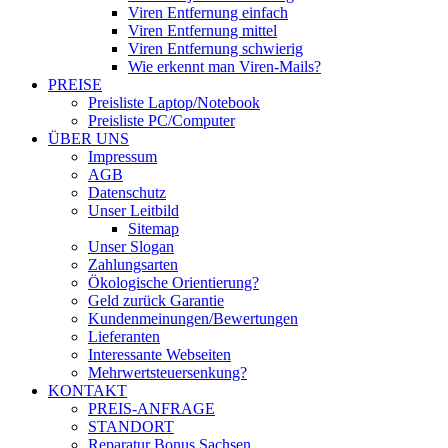
Viren Entfernung einfach
Viren Entfernung mittel
Viren Entfernung schwierig
Wie erkennt man Viren-Mails?
PREISE
Preisliste Laptop/Notebook
Preisliste PC/Computer
ÜBER UNS
Impressum
AGB
Datenschutz
Unser Leitbild
Sitemap
Unser Slogan
Zahlungsarten
Ökologische Orientierung?
Geld zurück Garantie
Kundenmeinungen/Bewertungen
Lieferanten
Interessante Webseiten
Mehrwertsteuersenkung?
KONTAKT
PREIS-ANFRAGE
STANDORT
Reparatur Bonus Sachsen