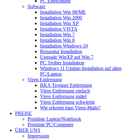
PC Einrichtung
Software
Installation Win 98/ME
Installation Win 2000
Installation Win XP
Installation VISTA
Installation Win 7
Installation Win 8
Installation Windows 10
Reparatur Installation
Upgrade WinXP auf Win 7
PC Treiber Installation
Windows 11 Update-Installation auf alten
PC/Laptop
Viren Entfernung
BKA Trojaner Entfernung
Viren Entfernung einfach
Viren Entfernung mittel
Viren Entfernung schwierig
Wie erkennt man Viren-Mails?
PREISE
Preisliste Laptop/Notebook
Preisliste PC/Computer
ÜBER UNS
Impressum