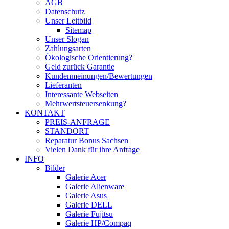
AGB
Datenschutz
Unser Leitbild
Sitemap
Unser Slogan
Zahlungsarten
Ökologische Orientierung?
Geld zurück Garantie
Kundenmeinungen/Bewertungen
Lieferanten
Interessante Webseiten
Mehrwertsteuersenkung?
KONTAKT
PREIS-ANFRAGE
STANDORT
Reparatur Bonus Sachsen
Vielen Dank für ihre Anfrage
INFO
Bilder
Galerie Acer
Galerie Alienware
Galerie Asus
Galerie DELL
Galerie Fujitsu
Galerie HP/Compaq