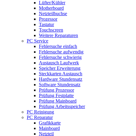
Lüfter/Kühler
Motherboard
Netzteilbuchse
Prozessor
Tastatur
Touchscreen
Weitere Reparaturen
PC Service
Fehlersuche einfach
Fehlersuche aufwendig
Fehlersuche schwierig
Austausch Laufwerk
Speicher Erweiterung
Steckkarten Austausch
Hardware Stundensatz
Software Stundensatz
Prüfung Prozessor
Prüfung Festplatte
Prüfung Mainboard
Prüfung Arbeitsspeicher
PC Reinigung
PC Reparatur
Grafikkarte
Mainboard
Netzteil