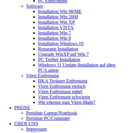
PC Einrichtung
Software
Installation Win 98/ME
Installation Win 2000
Installation Win XP
Installation VISTA
Installation Win 7
Installation Win 8
Installation Windows 10
Reparatur Installation
Upgrade WinXP auf Win 7
PC Treiber Installation
Windows 11 Update-Installation auf alten
PC/Laptop
Viren Entfernung
BKA Trojaner Entfernung
Viren Entfernung einfach
Viren Entfernung mittel
Viren Entfernung schwierig
Wie erkennt man Viren-Mails?
PREISE
Preisliste Laptop/Notebook
Preisliste PC/Computer
ÜBER UNS
Impressum