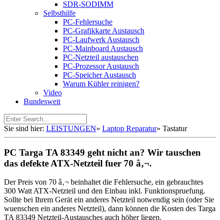
SDR-SODIMM
Selbsthilfe
PC-Fehlersuche
PC-Grafikkarte Austausch
PC-Laufwerk Austausch
PC-Mainboard Austausch
PC-Netzteil austauschen
PC-Prozessor Austausch
PC-Speicher Austausch
Warum Kühler reinigen?
Video
Bundesweit
Sie sind hier:
LEISTUNGEN
»
Laptop Reparatur
»
Tastatur
PC Targa TA 83349 geht nicht an? Wir tauschen
das defekte ATX-Netzteil fuer 70 â‚¬.
Der Preis von 70 â‚¬ beinhaltet die Fehlersuche, ein gebrauchtes
300 Watt ATX-Netzteil und den Einbau inkl. Funktionspruefung.
Sollte bei Ihrem Gerät ein anderes Netzteil notwendig sein (oder Sie
wuenschen ein anderes Netzteil), dann können die Kosten des Targa
TA 83349 Netzteil-Austausches auch höher liegen.