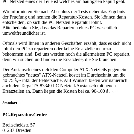
PC Netzteil eines der Teile ist welches am häufigsten kaputt geht.
Wir informieren Sie nach Abschluss der Tests ueber das Ergebnis
der Pruefung und nennen die Reparatur-Kosten. Sie können dann
entscheiden, ob sich die PC Netzteil Reparatur lohnt.
Bitte bedenken Sie, dass das Reparieren eines PC wesentlich
umweltfreundlicher ist.
Oftmals wird Ihnen in anderen Geschäften erzählt, dass es sich nicht
lohnt den PC zu reparieren oder keine Ersatzteile mehr zu
bekommen sind. Bei uns werden noch die allermeisten PC repariert,
denn wir suchen und finden die Ersatzteile, die Sie brauchen.
Der Austausch eines defekten Computer ATX-Netzteils gegen ein
gebrauchtes "neues" ATX-Netzteil kostet im Durchschnitt um die
40-75 â‚¬ inkl. der Fehlersuche. Auf Wunsch bieten wir natuerlich
auch den Targa TA 83349 PC Netzteil-Austausch mit neuen
Ersatzteilen an. Dann liegen die Kosten bei ca. 90-100 â‚¬.
Standort
PC-Reparatur-Center
Breitscheidstr. 57
01237 Dresden