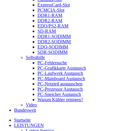
ExpressCard-Slot
PCMCIA-Slot
DDR1-RAM
DDR2-RAM
EDO/PS2-RAM
SD-RAM
DDR1-SODIMM
DDR2-SODIMM
EDO-SODIMM
SDR-SODIMM
Selbsthilfe
PC-Fehlersuche
PC-Grafikkarte Austausch
PC-Laufwerk Austausch
PC-Mainboard Austausch
PC-Netzteil austauschen
PC-Prozessor Austausch
PC-Speicher Austausch
Warum Kühler reinigen?
Video
Bundesweit
Startseite
LEISTUNGEN
Laptop Service