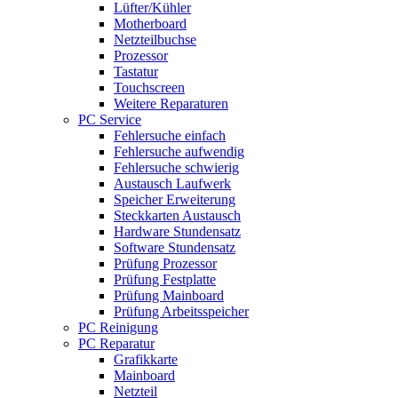
Lüfter/Kühler
Motherboard
Netzteilbuchse
Prozessor
Tastatur
Touchscreen
Weitere Reparaturen
PC Service
Fehlersuche einfach
Fehlersuche aufwendig
Fehlersuche schwierig
Austausch Laufwerk
Speicher Erweiterung
Steckkarten Austausch
Hardware Stundensatz
Software Stundensatz
Prüfung Prozessor
Prüfung Festplatte
Prüfung Mainboard
Prüfung Arbeitsspeicher
PC Reinigung
PC Reparatur
Grafikkarte
Mainboard
Netzteil