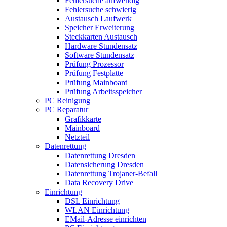
Fehlersuche aufwendig
Fehlersuche schwierig
Austausch Laufwerk
Speicher Erweiterung
Steckkarten Austausch
Hardware Stundensatz
Software Stundensatz
Prüfung Prozessor
Prüfung Festplatte
Prüfung Mainboard
Prüfung Arbeitsspeicher
PC Reinigung
PC Reparatur
Grafikkarte
Mainboard
Netzteil
Datenrettung
Datenrettung Dresden
Datensicherung Dresden
Datenrettung Trojaner-Befall
Data Recovery Drive
Einrichtung
DSL Einrichtung
WLAN Einrichtung
EMail-Adresse einrichten