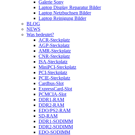
Galerie Sony
Laptop Display Reparatur Bilder
Laptop Netzbuchsen Bilder
Laptop Reinigung Bilder
BLOG
NEWS
Was bedeutet?
ACR-Steckplatz
AGP-Steckplatz
AMR-Steckplatz
CNR-Steckplatz
ISA-Steckplatz
MiniPCI-Steckplatz
PCI-Steckplatz
PCIE-Steckplatz
Cardbus-Slot
ExpressCard-Slot
PCMCIA-Slot
DDR1-RAM
DDR2-RAM
EDO/PS2-RAM
SD-RAM
DDR1-SODIMM
DDR2-SODIMM
EDO-SODIMM