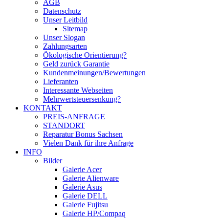
AGB
Datenschutz
Unser Leitbild
Sitemap
Unser Slogan
Zahlungsarten
Ökologische Orientierung?
Geld zurück Garantie
Kundenmeinungen/Bewertungen
Lieferanten
Interessante Webseiten
Mehrwertsteuersenkung?
KONTAKT
PREIS-ANFRAGE
STANDORT
Reparatur Bonus Sachsen
Vielen Dank für ihre Anfrage
INFO
Bilder
Galerie Acer
Galerie Alienware
Galerie Asus
Galerie DELL
Galerie Fujitsu
Galerie HP/Compaq