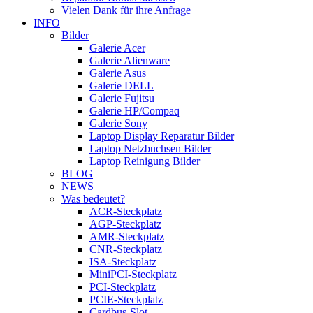
Vielen Dank für ihre Anfrage
INFO
Bilder
Galerie Acer
Galerie Alienware
Galerie Asus
Galerie DELL
Galerie Fujitsu
Galerie HP/Compaq
Galerie Sony
Laptop Display Reparatur Bilder
Laptop Netzbuchsen Bilder
Laptop Reinigung Bilder
BLOG
NEWS
Was bedeutet?
ACR-Steckplatz
AGP-Steckplatz
AMR-Steckplatz
CNR-Steckplatz
ISA-Steckplatz
MiniPCI-Steckplatz
PCI-Steckplatz
PCIE-Steckplatz
Cardbus-Slot