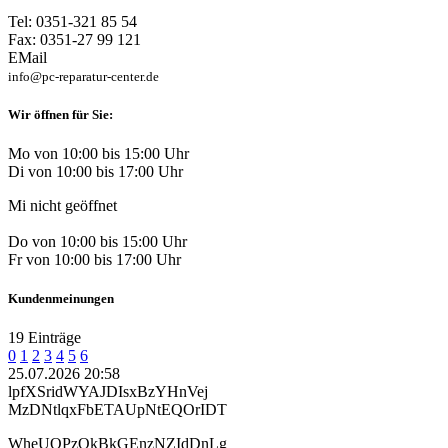
Tel: 0351-321 85 54
Fax: 0351-27 99 121
EMail
info@pc-reparatur-center.de
Wir öffnen für Sie:
Mo von 10:00 bis 15:00 Uhr
Di von 10:00 bis 17:00 Uhr
Mi nicht geöffnet
Do von 10:00 bis 15:00 Uhr
Fr von 10:00 bis 17:00 Uhr
Kundenmeinungen
19 Einträge
0
1
2
3
4
5
6
25.07.2026 20:58
lpfXSridWYAJDIsxBzYHnVej
MzDNtlqxFbETAUpNtEQOrIDT
WheUOPzQkBkGEnzNZIdDnLg