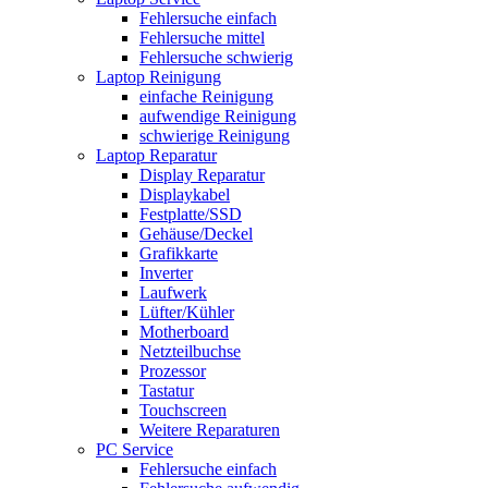
Fehlersuche einfach
Fehlersuche mittel
Fehlersuche schwierig
Laptop Reinigung
einfache Reinigung
aufwendige Reinigung
schwierige Reinigung
Laptop Reparatur
Display Reparatur
Displaykabel
Festplatte/SSD
Gehäuse/Deckel
Grafikkarte
Inverter
Laufwerk
Lüfter/Kühler
Motherboard
Netzteilbuchse
Prozessor
Tastatur
Touchscreen
Weitere Reparaturen
PC Service
Fehlersuche einfach