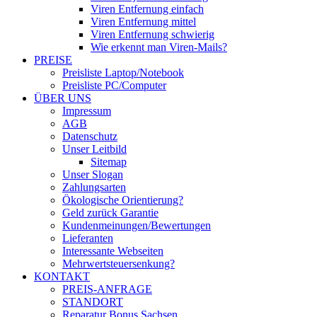
Viren Entfernung einfach
Viren Entfernung mittel
Viren Entfernung schwierig
Wie erkennt man Viren-Mails?
PREISE
Preisliste Laptop/Notebook
Preisliste PC/Computer
ÜBER UNS
Impressum
AGB
Datenschutz
Unser Leitbild
Sitemap
Unser Slogan
Zahlungsarten
Ökologische Orientierung?
Geld zurück Garantie
Kundenmeinungen/Bewertungen
Lieferanten
Interessante Webseiten
Mehrwertsteuersenkung?
KONTAKT
PREIS-ANFRAGE
STANDORT
Reparatur Bonus Sachsen