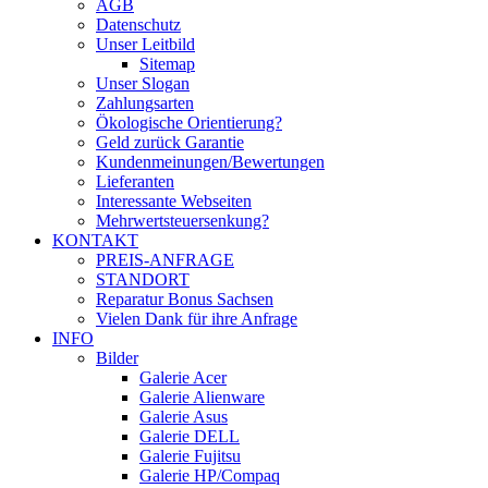
AGB
Datenschutz
Unser Leitbild
Sitemap
Unser Slogan
Zahlungsarten
Ökologische Orientierung?
Geld zurück Garantie
Kundenmeinungen/Bewertungen
Lieferanten
Interessante Webseiten
Mehrwertsteuersenkung?
KONTAKT
PREIS-ANFRAGE
STANDORT
Reparatur Bonus Sachsen
Vielen Dank für ihre Anfrage
INFO
Bilder
Galerie Acer
Galerie Alienware
Galerie Asus
Galerie DELL
Galerie Fujitsu
Galerie HP/Compaq