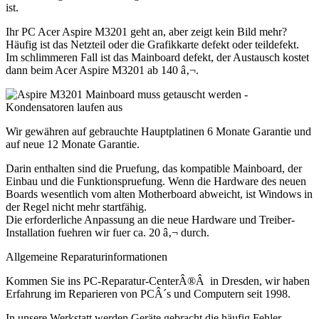
ist.
Ihr PC Acer Aspire M3201 geht an, aber zeigt kein Bild mehr?
Häufig ist das Netzteil oder die Grafikkarte defekt oder teildefekt.
Im schlimmeren Fall ist das Mainboard defekt, der Austausch kostet
dann beim Acer Aspire M3201 ab 140 â‚¬.
Wir gewähren auf gebrauchte Hauptplatinen 6 Monate Garantie und
auf neue 12 Monate Garantie.
Darin enthalten sind die Pruefung, das kompatible Mainboard, der
Einbau und die Funktionspruefung. Wenn die Hardware des neuen
Boards wesentlich vom alten Motherboard abweicht, ist Windows in
der Regel nicht mehr startfähig.
Die erforderliche Anpassung an die neue Hardware und Treiber-
Installation fuehren wir fuer ca. 20 â‚¬ durch.
Allgemeine Reparaturinformationen
Kommen Sie ins PC-Reparatur-CenterÂ®Â in Dresden, wir haben
Erfahrung im Reparieren von PCÂ´s und Computern seit 1998.
In unsere Werkstatt werden Geräte gebracht die häufig Fehler