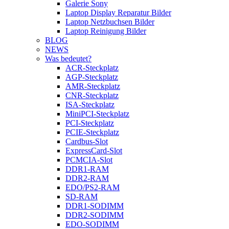
Galerie Sony
Laptop Display Reparatur Bilder
Laptop Netzbuchsen Bilder
Laptop Reinigung Bilder
BLOG
NEWS
Was bedeutet?
ACR-Steckplatz
AGP-Steckplatz
AMR-Steckplatz
CNR-Steckplatz
ISA-Steckplatz
MiniPCI-Steckplatz
PCI-Steckplatz
PCIE-Steckplatz
Cardbus-Slot
ExpressCard-Slot
PCMCIA-Slot
DDR1-RAM
DDR2-RAM
EDO/PS2-RAM
SD-RAM
DDR1-SODIMM
DDR2-SODIMM
EDO-SODIMM