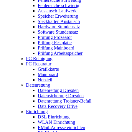
Fehlersuche aufwendig
Fehlersuche schwierig
Austausch Laufwerk
Speicher Erweiterung
Steckkarten Austausch
Hardware Stundensatz
Software Stundensatz
Prüfung Prozessor
Prüfung Festplatte
Prüfung Mainboard
Prüfung Arbeitsspeicher
PC Reinigung
PC Reparatur
Grafikkarte
Mainboard
Netzteil
Datenrettung
Datenrettung Dresden
Datensicherung Dresden
Datenrettung Trojaner-Befall
Data Recovery Drive
Einrichtung
DSL Einrichtung
WLAN Einrichtung
EMail-Adresse einrichten