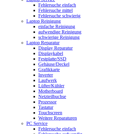
Fehlersuche einfach
Fehlersuche mittel
Fehlersuche schwierig
Laptop Reinigung
einfache Reinigung
aufwendige Reinigung
schwierige Reinigung
Laptop Reparatur
Display Reparatur
Displaykabel
Festplatte/SSD
Gehäuse/Deckel
Grafikkarte
Inverter
Laufwerk
Lüfter/Kühler
Motherboard
Netzteilbuchse
Prozessor
Tastatur
Touchscreen
Weitere Reparaturen
PC Service
Fehlersuche einfach