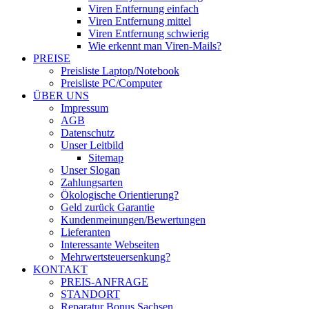
Viren Entfernung einfach
Viren Entfernung mittel
Viren Entfernung schwierig
Wie erkennt man Viren-Mails?
PREISE
Preisliste Laptop/Notebook
Preisliste PC/Computer
ÜBER UNS
Impressum
AGB
Datenschutz
Unser Leitbild
Sitemap
Unser Slogan
Zahlungsarten
Ökologische Orientierung?
Geld zurück Garantie
Kundenmeinungen/Bewertungen
Lieferanten
Interessante Webseiten
Mehrwertsteuersenkung?
KONTAKT
PREIS-ANFRAGE
STANDORT
Reparatur Bonus Sachsen