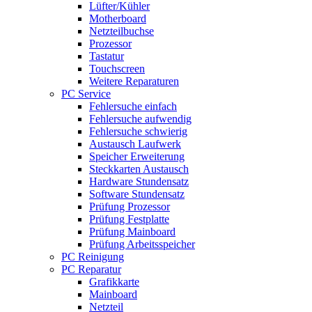
Lüfter/Kühler
Motherboard
Netzteilbuchse
Prozessor
Tastatur
Touchscreen
Weitere Reparaturen
PC Service
Fehlersuche einfach
Fehlersuche aufwendig
Fehlersuche schwierig
Austausch Laufwerk
Speicher Erweiterung
Steckkarten Austausch
Hardware Stundensatz
Software Stundensatz
Prüfung Prozessor
Prüfung Festplatte
Prüfung Mainboard
Prüfung Arbeitsspeicher
PC Reinigung
PC Reparatur
Grafikkarte
Mainboard
Netzteil