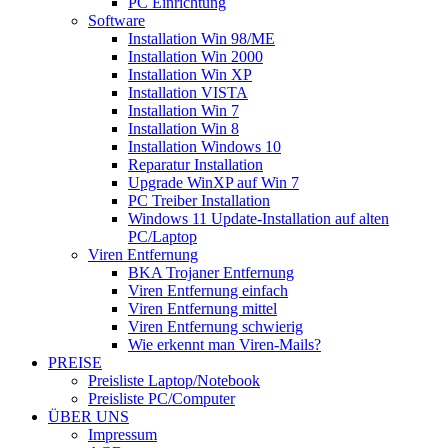
PC Einrichtung
Software
Installation Win 98/ME
Installation Win 2000
Installation Win XP
Installation VISTA
Installation Win 7
Installation Win 8
Installation Windows 10
Reparatur Installation
Upgrade WinXP auf Win 7
PC Treiber Installation
Windows 11 Update-Installation auf alten
PC/Laptop
Viren Entfernung
BKA Trojaner Entfernung
Viren Entfernung einfach
Viren Entfernung mittel
Viren Entfernung schwierig
Wie erkennt man Viren-Mails?
PREISE
Preisliste Laptop/Notebook
Preisliste PC/Computer
ÜBER UNS
Impressum