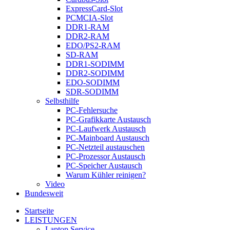
ExpressCard-Slot
PCMCIA-Slot
DDR1-RAM
DDR2-RAM
EDO/PS2-RAM
SD-RAM
DDR1-SODIMM
DDR2-SODIMM
EDO-SODIMM
SDR-SODIMM
Selbsthilfe
PC-Fehlersuche
PC-Grafikkarte Austausch
PC-Laufwerk Austausch
PC-Mainboard Austausch
PC-Netzteil austauschen
PC-Prozessor Austausch
PC-Speicher Austausch
Warum Kühler reinigen?
Video
Bundesweit
Startseite
LEISTUNGEN
Laptop Service