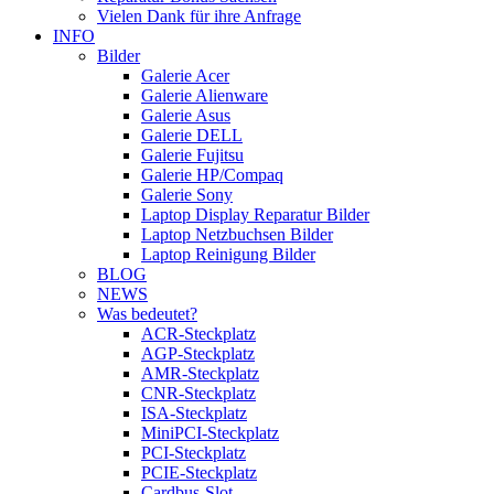
Vielen Dank für ihre Anfrage
INFO
Bilder
Galerie Acer
Galerie Alienware
Galerie Asus
Galerie DELL
Galerie Fujitsu
Galerie HP/Compaq
Galerie Sony
Laptop Display Reparatur Bilder
Laptop Netzbuchsen Bilder
Laptop Reinigung Bilder
BLOG
NEWS
Was bedeutet?
ACR-Steckplatz
AGP-Steckplatz
AMR-Steckplatz
CNR-Steckplatz
ISA-Steckplatz
MiniPCI-Steckplatz
PCI-Steckplatz
PCIE-Steckplatz
Cardbus-Slot