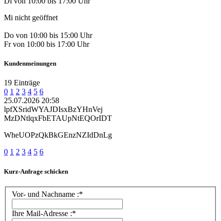
Di von 10:00 bis 17:00 Uhr
Mi nicht geöffnet
Do von 10:00 bis 15:00 Uhr
Fr von 10:00 bis 17:00 Uhr
Kundenmeinungen
19 Einträge
0
1
2
3
4
5
6
25.07.2026 20:58
lpfXSridWYAJDIsxBzYHnVej
MzDNtlqxFbETAUpNtEQOrIDT
WheUOPzQkBkGEnzNZIdDnLg
0
1
2
3
4
5
6
Kurz-Anfrage schicken
Vor- und Nachname :*
Ihre Mail-Adresse :*