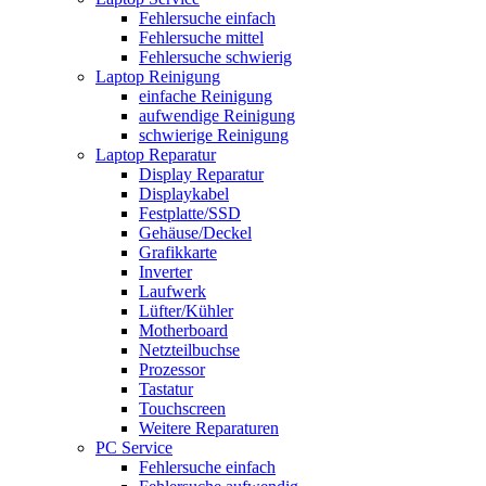
Fehlersuche einfach
Fehlersuche mittel
Fehlersuche schwierig
Laptop Reinigung
einfache Reinigung
aufwendige Reinigung
schwierige Reinigung
Laptop Reparatur
Display Reparatur
Displaykabel
Festplatte/SSD
Gehäuse/Deckel
Grafikkarte
Inverter
Laufwerk
Lüfter/Kühler
Motherboard
Netzteilbuchse
Prozessor
Tastatur
Touchscreen
Weitere Reparaturen
PC Service
Fehlersuche einfach