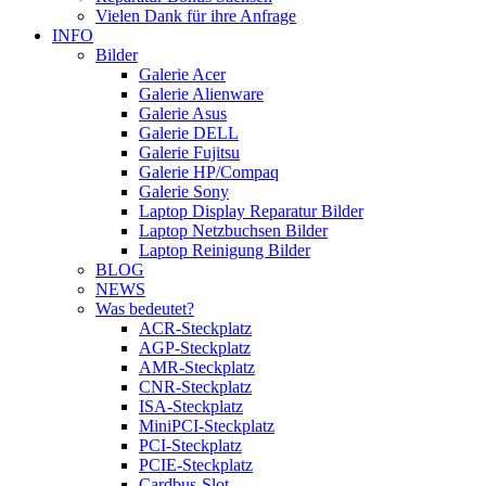
Vielen Dank für ihre Anfrage
INFO
Bilder
Galerie Acer
Galerie Alienware
Galerie Asus
Galerie DELL
Galerie Fujitsu
Galerie HP/Compaq
Galerie Sony
Laptop Display Reparatur Bilder
Laptop Netzbuchsen Bilder
Laptop Reinigung Bilder
BLOG
NEWS
Was bedeutet?
ACR-Steckplatz
AGP-Steckplatz
AMR-Steckplatz
CNR-Steckplatz
ISA-Steckplatz
MiniPCI-Steckplatz
PCI-Steckplatz
PCIE-Steckplatz
Cardbus-Slot