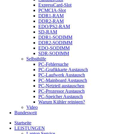
ExpressCard-Slot
PCMCIA-Slot
DDR1-RAM
DDR2-RAM
EDO/PS2-RAM
SD-RAM
DDR1-SODIMM
DDR2-SODIMM
EDO-SODIMM
SDR-SODIMM
Selbsthilfe
PC-Fehlersuche
PC-Grafikkarte Austausch
PC-Laufwerk Austausch
PC-Mainboard Austausch
PC-Netzteil austauschen
PC-Prozessor Austausch
PC-Speicher Austausch
Warum Kühler reinigen?
Video
Bundesweit
Startseite
LEISTUNGEN
Laptop Service