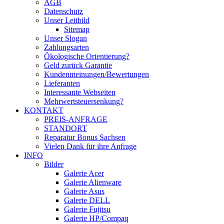
AGB
Datenschutz
Unser Leitbild
Sitemap
Unser Slogan
Zahlungsarten
Ökologische Orientierung?
Geld zurück Garantie
Kundenmeinungen/Bewertungen
Lieferanten
Interessante Webseiten
Mehrwertsteuersenkung?
KONTAKT
PREIS-ANFRAGE
STANDORT
Reparatur Bonus Sachsen
Vielen Dank für ihre Anfrage
INFO
Bilder
Galerie Acer
Galerie Alienware
Galerie Asus
Galerie DELL
Galerie Fujitsu
Galerie HP/Compaq