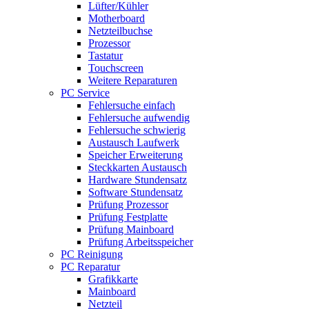
Lüfter/Kühler
Motherboard
Netzteilbuchse
Prozessor
Tastatur
Touchscreen
Weitere Reparaturen
PC Service
Fehlersuche einfach
Fehlersuche aufwendig
Fehlersuche schwierig
Austausch Laufwerk
Speicher Erweiterung
Steckkarten Austausch
Hardware Stundensatz
Software Stundensatz
Prüfung Prozessor
Prüfung Festplatte
Prüfung Mainboard
Prüfung Arbeitsspeicher
PC Reinigung
PC Reparatur
Grafikkarte
Mainboard
Netzteil