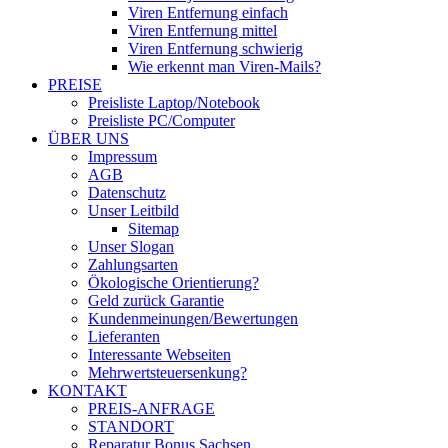
Viren Entfernung einfach
Viren Entfernung mittel
Viren Entfernung schwierig
Wie erkennt man Viren-Mails?
PREISE
Preisliste Laptop/Notebook
Preisliste PC/Computer
ÜBER UNS
Impressum
AGB
Datenschutz
Unser Leitbild
Sitemap
Unser Slogan
Zahlungsarten
Ökologische Orientierung?
Geld zurück Garantie
Kundenmeinungen/Bewertungen
Lieferanten
Interessante Webseiten
Mehrwertsteuersenkung?
KONTAKT
PREIS-ANFRAGE
STANDORT
Reparatur Bonus Sachsen