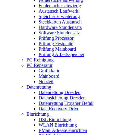
Fehlersuche aufwendig
Fehlersuche schwierig
Austausch Laufwerk
Speicher Erweiterung
Steckkarten Austausch
Hardware Stundensatz
Software Stundensatz
Prüfung Prozessor
Prüfung Festplatte
Prüfung Mainboard
Prüfung Arbeitsspeicher
PC Reinigung
PC Reparatur
Grafikkarte
Mainboard
Netzteil
Datenrettung
Datenrettung Dresden
Datensicherung Dresden
Datenrettung Trojaner-Befall
Data Recovery Drive
Einrichtung
DSL Einrichtung
WLAN Einrichtung
EMail-Adresse einrichten