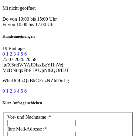
Mi nicht geöffnet
Do von 10:00 bis 15:00 Uhr
Fr von 10:00 bis 17:00 Uhr
Kundenmeinungen
19 Einträge
0
1
2
3
4
5
6
25.07.2026 20:58
lpfXSridWYAJDIsxBzYHnVej
MzDNtlqxFbETAUpNtEQOrIDT
WheUOPzQkBkGEnzNZIdDnLg
0
1
2
3
4
5
6
Kurz-Anfrage schicken
Vor- und Nachname :*
Ihre Mail-Adresse :*