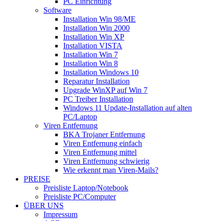
PC Einrichtung
Software
Installation Win 98/ME
Installation Win 2000
Installation Win XP
Installation VISTA
Installation Win 7
Installation Win 8
Installation Windows 10
Reparatur Installation
Upgrade WinXP auf Win 7
PC Treiber Installation
Windows 11 Update-Installation auf alten
PC/Laptop
Viren Entfernung
BKA Trojaner Entfernung
Viren Entfernung einfach
Viren Entfernung mittel
Viren Entfernung schwierig
Wie erkennt man Viren-Mails?
PREISE
Preisliste Laptop/Notebook
Preisliste PC/Computer
ÜBER UNS
Impressum