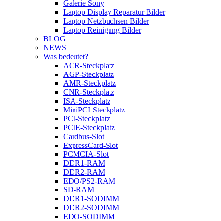
Galerie Sony
Laptop Display Reparatur Bilder
Laptop Netzbuchsen Bilder
Laptop Reinigung Bilder
BLOG
NEWS
Was bedeutet?
ACR-Steckplatz
AGP-Steckplatz
AMR-Steckplatz
CNR-Steckplatz
ISA-Steckplatz
MiniPCI-Steckplatz
PCI-Steckplatz
PCIE-Steckplatz
Cardbus-Slot
ExpressCard-Slot
PCMCIA-Slot
DDR1-RAM
DDR2-RAM
EDO/PS2-RAM
SD-RAM
DDR1-SODIMM
DDR2-SODIMM
EDO-SODIMM