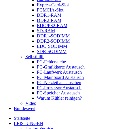
ExpressCard-Slot
PCMCIA-Slot
DDR1-RAM
DDR2-RAM
EDO/PS2-RAM
SD-RAM
DDR1-SODIMM
DDR2-SODIMM
EDO-SODIMM
SDR-SODIMM
Selbsthilfe
PC-Fehlersuche
PC-Grafikkarte Austausch
PC-Laufwerk Austausch
PC-Mainboard Austausch
PC-Netzteil austauschen
PC-Prozessor Austausch
PC-Speicher Austausch
Warum Kühler reinigen?
Video
Bundesweit
Startseite
LEISTUNGEN
Laptop Service