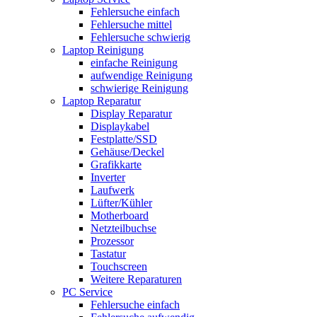
Fehlersuche einfach
Fehlersuche mittel
Fehlersuche schwierig
Laptop Reinigung
einfache Reinigung
aufwendige Reinigung
schwierige Reinigung
Laptop Reparatur
Display Reparatur
Displaykabel
Festplatte/SSD
Gehäuse/Deckel
Grafikkarte
Inverter
Laufwerk
Lüfter/Kühler
Motherboard
Netzteilbuchse
Prozessor
Tastatur
Touchscreen
Weitere Reparaturen
PC Service
Fehlersuche einfach