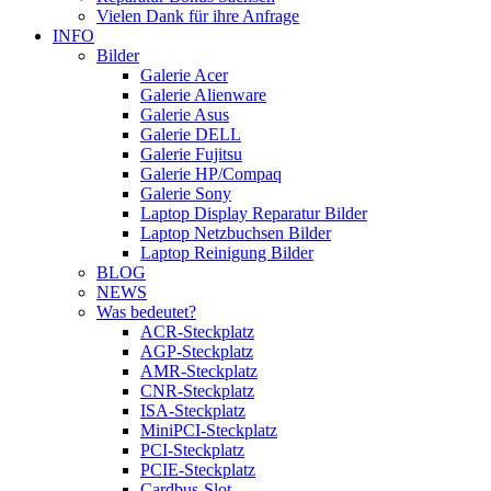
Vielen Dank für ihre Anfrage
INFO
Bilder
Galerie Acer
Galerie Alienware
Galerie Asus
Galerie DELL
Galerie Fujitsu
Galerie HP/Compaq
Galerie Sony
Laptop Display Reparatur Bilder
Laptop Netzbuchsen Bilder
Laptop Reinigung Bilder
BLOG
NEWS
Was bedeutet?
ACR-Steckplatz
AGP-Steckplatz
AMR-Steckplatz
CNR-Steckplatz
ISA-Steckplatz
MiniPCI-Steckplatz
PCI-Steckplatz
PCIE-Steckplatz
Cardbus-Slot