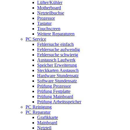
Lüfter/Kühler
Motherboard
Netzteilbuchse
Prozessor
Tastatur
Touchscreen
Weitere Reparaturen
PC Service
Fehlersuche einfach
Fehlersuche aufwendig
Fehlersuche schwierig
Austausch Laufwerk
Speicher Erweiterung
Steckkarten Austausch
Hardware Stundensatz
Software Stundensatz
Prüfung Prozessor
Prüfung Festplatte
Prüfung Mainboard
Prüfung Arbeitsspeicher
PC Reinigung
PC Reparatur
Grafikkarte
Mainboard
Netzteil