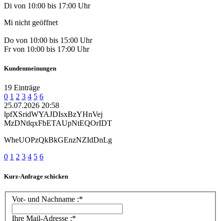
Di von 10:00 bis 17:00 Uhr
Mi nicht geöffnet
Do von 10:00 bis 15:00 Uhr
Fr von 10:00 bis 17:00 Uhr
Kundenmeinungen
19 Einträge
0
1
2
3
4
5
6
25.07.2026 20:58
lpfXSridWYAJDIsxBzYHnVej
MzDNtlqxFbETAUpNtEQOrIDT
WheUOPzQkBkGEnzNZIdDnLg
0
1
2
3
4
5
6
Kurz-Anfrage schicken
Vor- und Nachname :*
Ihre Mail-Adresse :*