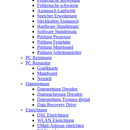
Fehlersuche aufwendig
Fehlersuche schwierig
Austausch Laufwerk
Speicher Erweiterung
Steckkarten Austausch
Hardware Stundensatz
Software Stundensatz
Prüfung Prozessor
Prüfung Festplatte
Prüfung Mainboard
Prüfung Arbeitsspeicher
PC Reinigung
PC Reparatur
Grafikkarte
Mainboard
Netzteil
Datenrettung
Datenrettung Dresden
Datensicherung Dresden
Datenrettung Trojaner-Befall
Data Recovery Drive
Einrichtung
DSL Einrichtung
WLAN Einrichtung
EMail-Adresse einrichten