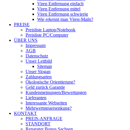
Viren Entfernung einfach
Viren Entfernung mittel
Viren Entfernung schwierig
Wie erkennt man Viren-Mails?
PREISE
Preisliste Laptop/Notebook
Preisliste PC/Computer
ÜBER UNS
Impressum
AGB
Datenschutz
Unser Leitbild
Sitemap
Unser Slogan
Zahlungsarten
Ökologische Orientierung?
Geld zurück Garantie
Kundenmeinungen/Bewertungen
Lieferanten
Interessante Webseiten
Mehrwertsteuersenkung?
KONTAKT
PREIS-ANFRAGE
STANDORT
Reparatur Bonus Sachsen