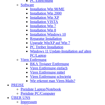
PC Einrichtung
Software
Installation Win 98/ME
Installation Win 2000
Installation Win XP
Installation VISTA
Installation Win 7
Installation Win 8
Installation Windows 10
Reparatur Installation
Upgrade WinXP auf Win 7
PC Treiber Installation
Windows 11 Update-Installation auf alten
PC/Laptop
Viren Entfernung
BKA Trojaner Entfernung
Viren Entfernung einfach
Viren Entfernung mittel
Viren Entfernung schwierig
Wie erkennt man Viren-Mails?
PREISE
Preisliste Laptop/Notebook
Preisliste PC/Computer
ÜBER UNS
Impressum