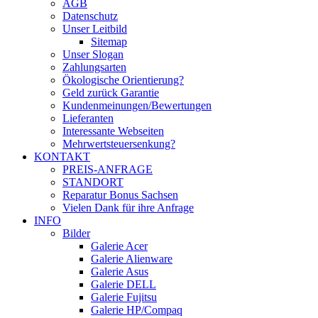
AGB
Datenschutz
Unser Leitbild
Sitemap
Unser Slogan
Zahlungsarten
Ökologische Orientierung?
Geld zurück Garantie
Kundenmeinungen/Bewertungen
Lieferanten
Interessante Webseiten
Mehrwertsteuersenkung?
KONTAKT
PREIS-ANFRAGE
STANDORT
Reparatur Bonus Sachsen
Vielen Dank für ihre Anfrage
INFO
Bilder
Galerie Acer
Galerie Alienware
Galerie Asus
Galerie DELL
Galerie Fujitsu
Galerie HP/Compaq