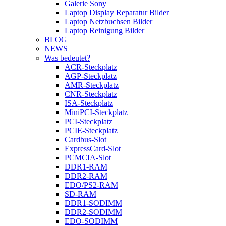
Galerie Sony
Laptop Display Reparatur Bilder
Laptop Netzbuchsen Bilder
Laptop Reinigung Bilder
BLOG
NEWS
Was bedeutet?
ACR-Steckplatz
AGP-Steckplatz
AMR-Steckplatz
CNR-Steckplatz
ISA-Steckplatz
MiniPCI-Steckplatz
PCI-Steckplatz
PCIE-Steckplatz
Cardbus-Slot
ExpressCard-Slot
PCMCIA-Slot
DDR1-RAM
DDR2-RAM
EDO/PS2-RAM
SD-RAM
DDR1-SODIMM
DDR2-SODIMM
EDO-SODIMM