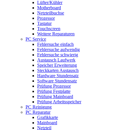
Lüfter/Kühler
Motherboard
Netzteilbuchse
Prozessor
Tastatur
Touchscreen
Weitere Reparaturen
PC Service
Fehlersuche einfach
Fehlersuche aufwendig
Fehlersuche schwierig
Austausch Laufwerk
Speicher Erweiterung
Steckkarten Austausch
Hardware Stundensatz
Software Stundensatz
Prüfung Prozessor
Prüfung Festplatte
Prüfung Mainboard
Prüfung Arbeitsspeicher
PC Reinigung
PC Reparatur
Grafikkarte
Mainboard
Netzteil