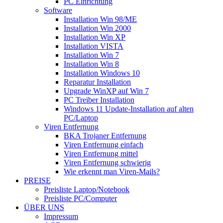
PC Einrichtung
Software
Installation Win 98/ME
Installation Win 2000
Installation Win XP
Installation VISTA
Installation Win 7
Installation Win 8
Installation Windows 10
Reparatur Installation
Upgrade WinXP auf Win 7
PC Treiber Installation
Windows 11 Update-Installation auf alten
PC/Laptop
Viren Entfernung
BKA Trojaner Entfernung
Viren Entfernung einfach
Viren Entfernung mittel
Viren Entfernung schwierig
Wie erkennt man Viren-Mails?
PREISE
Preisliste Laptop/Notebook
Preisliste PC/Computer
ÜBER UNS
Impressum