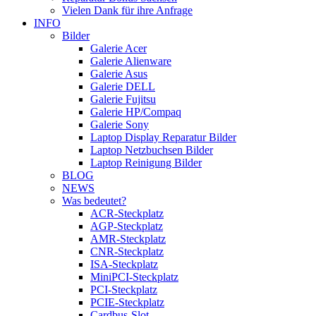
Vielen Dank für ihre Anfrage
INFO
Bilder
Galerie Acer
Galerie Alienware
Galerie Asus
Galerie DELL
Galerie Fujitsu
Galerie HP/Compaq
Galerie Sony
Laptop Display Reparatur Bilder
Laptop Netzbuchsen Bilder
Laptop Reinigung Bilder
BLOG
NEWS
Was bedeutet?
ACR-Steckplatz
AGP-Steckplatz
AMR-Steckplatz
CNR-Steckplatz
ISA-Steckplatz
MiniPCI-Steckplatz
PCI-Steckplatz
PCIE-Steckplatz
Cardbus-Slot