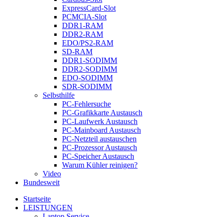
ExpressCard-Slot
PCMCIA-Slot
DDR1-RAM
DDR2-RAM
EDO/PS2-RAM
SD-RAM
DDR1-SODIMM
DDR2-SODIMM
EDO-SODIMM
SDR-SODIMM
Selbsthilfe
PC-Fehlersuche
PC-Grafikkarte Austausch
PC-Laufwerk Austausch
PC-Mainboard Austausch
PC-Netzteil austauschen
PC-Prozessor Austausch
PC-Speicher Austausch
Warum Kühler reinigen?
Video
Bundesweit
Startseite
LEISTUNGEN
Laptop Service