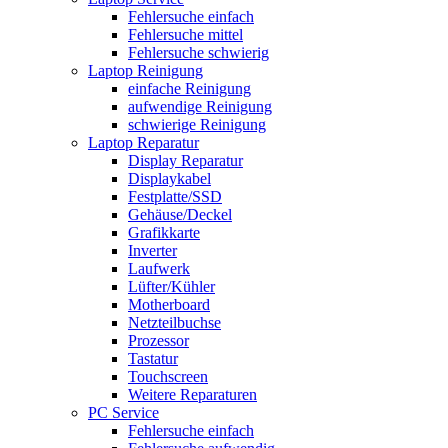
Fehlersuche einfach
Fehlersuche mittel
Fehlersuche schwierig
Laptop Reinigung
einfache Reinigung
aufwendige Reinigung
schwierige Reinigung
Laptop Reparatur
Display Reparatur
Displaykabel
Festplatte/SSD
Gehäuse/Deckel
Grafikkarte
Inverter
Laufwerk
Lüfter/Kühler
Motherboard
Netzteilbuchse
Prozessor
Tastatur
Touchscreen
Weitere Reparaturen
PC Service
Fehlersuche einfach