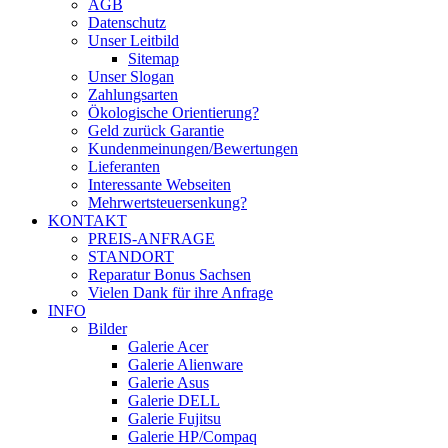
AGB
Datenschutz
Unser Leitbild
Sitemap
Unser Slogan
Zahlungsarten
Ökologische Orientierung?
Geld zurück Garantie
Kundenmeinungen/Bewertungen
Lieferanten
Interessante Webseiten
Mehrwertsteuersenkung?
KONTAKT
PREIS-ANFRAGE
STANDORT
Reparatur Bonus Sachsen
Vielen Dank für ihre Anfrage
INFO
Bilder
Galerie Acer
Galerie Alienware
Galerie Asus
Galerie DELL
Galerie Fujitsu
Galerie HP/Compaq