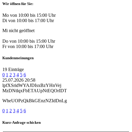
Wir öffnen für Sie:
Mo von 10:00 bis 15:00 Uhr
Di von 10:00 bis 17:00 Uhr
Mi nicht geöffnet
Do von 10:00 bis 15:00 Uhr
Fr von 10:00 bis 17:00 Uhr
Kundenmeinungen
19 Einträge
0
1
2
3
4
5
6
25.07.2026 20:58
lpfXSridWYAJDIsxBzYHnVej
MzDNtlqxFbETAUpNtEQOrIDT
WheUOPzQkBkGEnzNZIdDnLg
0
1
2
3
4
5
6
Kurz-Anfrage schicken