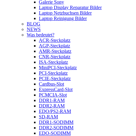
Galerie Sony
Laptop Display Reparatur Bilder
Laptop Netzbuchsen Bilder
Laptop Reinigung Bilder
BLOG
NEWS
Was bedeutet?
ACR-Steckplatz
AGP-Steckplatz
AMR-Steckplatz
CNR-Steckplatz
ISA-Steckplatz
MiniPCI-Steckplatz
PCI-Steckplatz
PCIE-Steckplatz
Cardbus-Slot
ExpressCard-Slot
PCMCIA-Slot
DDR1-RAM
DDR2-RAM
EDO/PS2-RAM
SD-RAM
DDR1-SODIMM
DDR2-SODIMM
EDO-SODIMM