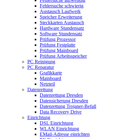
Fehlersuche aufwendig
Fehlersuche schwierig
Austausch Laufwerk
Speicher Erweiterung
Steckkarten Austausch
Hardware Stundensatz
Software Stundensatz
Prüfung Prozessor
Prüfung Festplatte
Prüfung Mainboard
Prüfung Arbeitsspeicher
PC Reinigung
PC Reparatur
Grafikkarte
Mainboard
Netzteil
Datenrettung
Datenrettung Dresden
Datensicherung Dresden
Datenrettung Trojaner-Befall
Data Recovery Drive
Einrichtung
DSL Einrichtung
WLAN Einrichtung
EMail-Adresse einrichten