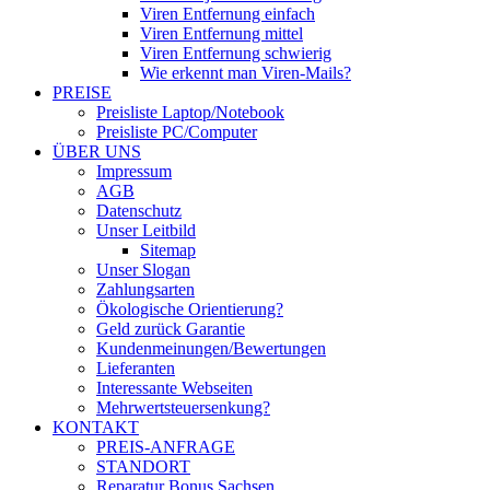
Viren Entfernung einfach
Viren Entfernung mittel
Viren Entfernung schwierig
Wie erkennt man Viren-Mails?
PREISE
Preisliste Laptop/Notebook
Preisliste PC/Computer
ÜBER UNS
Impressum
AGB
Datenschutz
Unser Leitbild
Sitemap
Unser Slogan
Zahlungsarten
Ökologische Orientierung?
Geld zurück Garantie
Kundenmeinungen/Bewertungen
Lieferanten
Interessante Webseiten
Mehrwertsteuersenkung?
KONTAKT
PREIS-ANFRAGE
STANDORT
Reparatur Bonus Sachsen