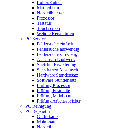
Lüfter/Kühler
Motherboard
Netzteilbuchse
Prozessor
Tastatur
Touchscreen
Weitere Reparaturen
PC Service
Fehlersuche einfach
Fehlersuche aufwendig
Fehlersuche schwierig
Austausch Laufwerk
Speicher Erweiterung
Steckkarten Austausch
Hardware Stundensatz
Software Stundensatz
Prüfung Prozessor
Prüfung Festplatte
Prüfung Mainboard
Prüfung Arbeitsspeicher
PC Reinigung
PC Reparatur
Grafikkarte
Mainboard
Netzteil