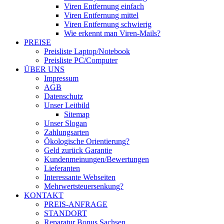
Viren Entfernung einfach
Viren Entfernung mittel
Viren Entfernung schwierig
Wie erkennt man Viren-Mails?
PREISE
Preisliste Laptop/Notebook
Preisliste PC/Computer
ÜBER UNS
Impressum
AGB
Datenschutz
Unser Leitbild
Sitemap
Unser Slogan
Zahlungsarten
Ökologische Orientierung?
Geld zurück Garantie
Kundenmeinungen/Bewertungen
Lieferanten
Interessante Webseiten
Mehrwertsteuersenkung?
KONTAKT
PREIS-ANFRAGE
STANDORT
Reparatur Bonus Sachsen