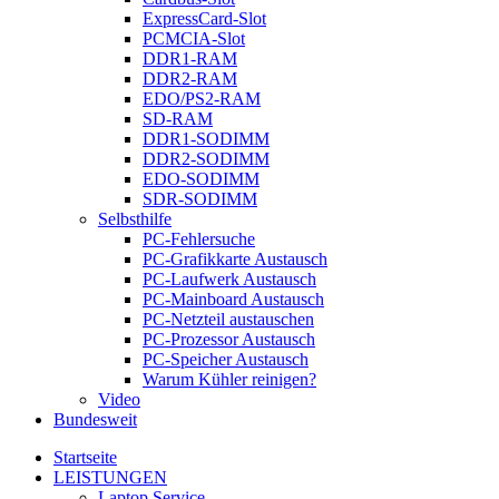
ExpressCard-Slot
PCMCIA-Slot
DDR1-RAM
DDR2-RAM
EDO/PS2-RAM
SD-RAM
DDR1-SODIMM
DDR2-SODIMM
EDO-SODIMM
SDR-SODIMM
Selbsthilfe
PC-Fehlersuche
PC-Grafikkarte Austausch
PC-Laufwerk Austausch
PC-Mainboard Austausch
PC-Netzteil austauschen
PC-Prozessor Austausch
PC-Speicher Austausch
Warum Kühler reinigen?
Video
Bundesweit
Startseite
LEISTUNGEN
Laptop Service