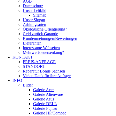
AGB
Datenschutz
Unser Leitbild
Sitemap
Unser Slogan
Zahlungsarten
Ökologische Orientierung?
Geld zurück Garantie
Kundenmeinungen/Bewertungen
Lieferanten
Interessante Webseiten
Mehrwertsteuersenkung?
KONTAKT
PREIS-ANFRAGE
STANDORT
Reparatur Bonus Sachsen
Vielen Dank für ihre Anfrage
INFO
Bilder
Galerie Acer
Galerie Alienware
Galerie Asus
Galerie DELL
Galerie Fujitsu
Galerie HP/Compaq