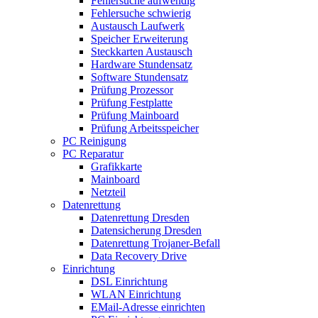
Fehlersuche aufwendig
Fehlersuche schwierig
Austausch Laufwerk
Speicher Erweiterung
Steckkarten Austausch
Hardware Stundensatz
Software Stundensatz
Prüfung Prozessor
Prüfung Festplatte
Prüfung Mainboard
Prüfung Arbeitsspeicher
PC Reinigung
PC Reparatur
Grafikkarte
Mainboard
Netzteil
Datenrettung
Datenrettung Dresden
Datensicherung Dresden
Datenrettung Trojaner-Befall
Data Recovery Drive
Einrichtung
DSL Einrichtung
WLAN Einrichtung
EMail-Adresse einrichten