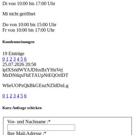
Di von 10:00 bis 17:00 Uhr
Mi nicht geöffnet
Do von 10:00 bis 15:00 Uhr
Fr von 10:00 bis 17:00 Uhr
Kundenmeinungen
19 Einträge
0
1
2
3
4
5
6
25.07.2026 20:58
lpfXSridWYAJDIsxBzYHnVej
MzDNtlqxFbETAUpNtEQOrIDT
WheUOPzQkBkGEnzNZIdDnLg
0
1
2
3
4
5
6
Kurz-Anfrage schicken
Vor- und Nachname :*
Ihre Mail-Adresse :*