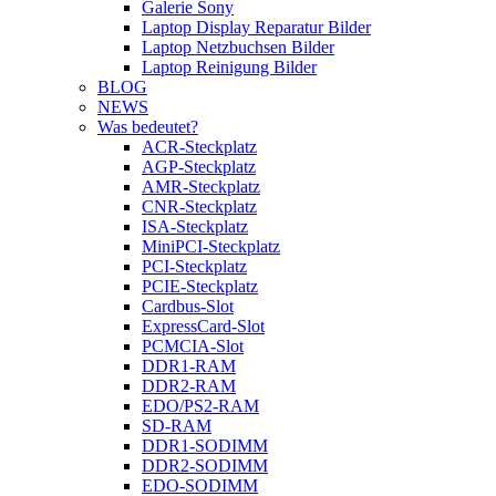
Galerie Sony
Laptop Display Reparatur Bilder
Laptop Netzbuchsen Bilder
Laptop Reinigung Bilder
BLOG
NEWS
Was bedeutet?
ACR-Steckplatz
AGP-Steckplatz
AMR-Steckplatz
CNR-Steckplatz
ISA-Steckplatz
MiniPCI-Steckplatz
PCI-Steckplatz
PCIE-Steckplatz
Cardbus-Slot
ExpressCard-Slot
PCMCIA-Slot
DDR1-RAM
DDR2-RAM
EDO/PS2-RAM
SD-RAM
DDR1-SODIMM
DDR2-SODIMM
EDO-SODIMM