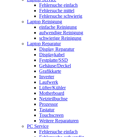
Fehlersuche einfach
Fehlersuche mittel
Fehlersuche schwierig
Laptop Reinigung
einfache Reinigung
aufwendige Reinigung
schwierige Reinigung
Laptop Reparatur
Display Reparatur
Displaykabel
Festplatte/SSD
Gehäuse/Deckel
Grafikkarte
Inverter
Laufwerk
Lüfter/Kühler
Motherboard
Netzteilbuchse
Prozessor
Tastatur
Touchscreen
Weitere Reparaturen
PC Service
Fehlersuche einfach