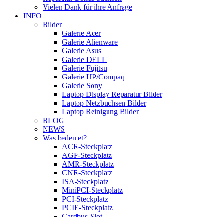
Vielen Dank für ihre Anfrage
INFO
Bilder
Galerie Acer
Galerie Alienware
Galerie Asus
Galerie DELL
Galerie Fujitsu
Galerie HP/Compaq
Galerie Sony
Laptop Display Reparatur Bilder
Laptop Netzbuchsen Bilder
Laptop Reinigung Bilder
BLOG
NEWS
Was bedeutet?
ACR-Steckplatz
AGP-Steckplatz
AMR-Steckplatz
CNR-Steckplatz
ISA-Steckplatz
MiniPCI-Steckplatz
PCI-Steckplatz
PCIE-Steckplatz
Cardbus-Slot