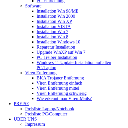
PC Einrichtung
Software
Installation Win 98/ME
Installation Win 2000
Installation Win XP
Installation VISTA
Installation Win 7
Installation Win 8
Installation Windows 10
Reparatur Installation
Upgrade WinXP auf Win 7
PC Treiber Installation
Windows 11 Update-Installation auf alten
PC/Laptop
Viren Entfernung
BKA Trojaner Entfernung
Viren Entfernung einfach
Viren Entfernung mittel
Viren Entfernung schwierig
Wie erkennt man Viren-Mails?
PREISE
Preisliste Laptop/Notebook
Preisliste PC/Computer
ÜBER UNS
Impressum