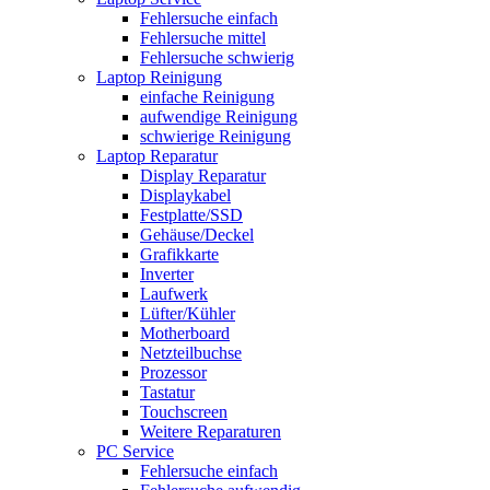
Fehlersuche einfach
Fehlersuche mittel
Fehlersuche schwierig
Laptop Reinigung
einfache Reinigung
aufwendige Reinigung
schwierige Reinigung
Laptop Reparatur
Display Reparatur
Displaykabel
Festplatte/SSD
Gehäuse/Deckel
Grafikkarte
Inverter
Laufwerk
Lüfter/Kühler
Motherboard
Netzteilbuchse
Prozessor
Tastatur
Touchscreen
Weitere Reparaturen
PC Service
Fehlersuche einfach