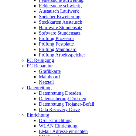
Fehlersuche aufwendig
Fehlersuche schwierig
Austausch Laufwerk
Speicher Erweiterung
Steckkarten Austausch
Hardware Stundensatz
Software Stundensatz
Prüfung Prozessor
Prüfung Festplatte
Prüfung Mainboard
Prüfung Arbeitsspeicher
PC Reinigung
PC Reparatur
Grafikkarte
Mainboard
Netzteil
Datenrettung
Datenrettung Dresden
Datensicherung Dresden
Datenrettung Trojaner-Befall
Data Recovery Drive
Einrichtung
DSL Einrichtung
WLAN Einrichtung
EMail-Adresse einrichten