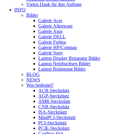
Vielen Dank für ihre Anfrage
INFO
Bilder
Galerie Acer
Galerie Alienware
Galerie Asus
Galerie DELL
Galerie Fujitsu
Galerie HP/Compaq
Galerie Sony
Laptop Display Reparatur Bilder
Laptop Netzbuchsen Bilder
Laptop Reinigung Bilder
BLOG
NEWS
Was bedeutet?
ACR-Steckplatz
AGP-Steckplatz
AMR-Steckplatz
CNR-Steckplatz
ISA-Steckplatz
MiniPCI-Steckplatz
PCI-Steckplatz
PCIE-Steckplatz
Cardbus-Slot