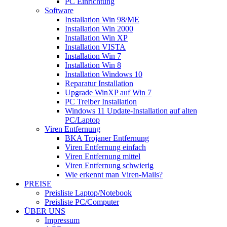
PC Einrichtung
Software
Installation Win 98/ME
Installation Win 2000
Installation Win XP
Installation VISTA
Installation Win 7
Installation Win 8
Installation Windows 10
Reparatur Installation
Upgrade WinXP auf Win 7
PC Treiber Installation
Windows 11 Update-Installation auf alten
PC/Laptop
Viren Entfernung
BKA Trojaner Entfernung
Viren Entfernung einfach
Viren Entfernung mittel
Viren Entfernung schwierig
Wie erkennt man Viren-Mails?
PREISE
Preisliste Laptop/Notebook
Preisliste PC/Computer
ÜBER UNS
Impressum