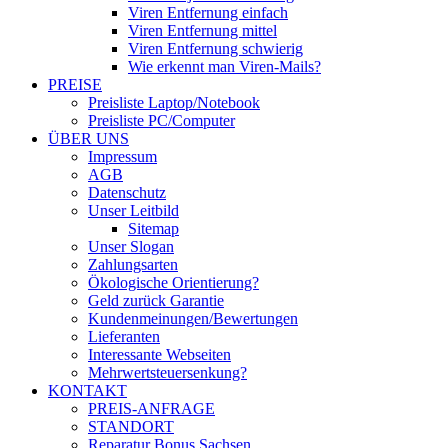
Viren Entfernung einfach
Viren Entfernung mittel
Viren Entfernung schwierig
Wie erkennt man Viren-Mails?
PREISE
Preisliste Laptop/Notebook
Preisliste PC/Computer
ÜBER UNS
Impressum
AGB
Datenschutz
Unser Leitbild
Sitemap
Unser Slogan
Zahlungsarten
Ökologische Orientierung?
Geld zurück Garantie
Kundenmeinungen/Bewertungen
Lieferanten
Interessante Webseiten
Mehrwertsteuersenkung?
KONTAKT
PREIS-ANFRAGE
STANDORT
Reparatur Bonus Sachsen