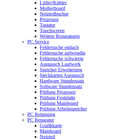
Lüfter/Kühler
Motherboard
Netzteilbuchse
Prozessor
Tastatur
Touchscreen
Weitere Reparaturen
PC Service
Fehlersuche einfach
Fehlersuche aufwendig
Fehlersuche schwierig
Austausch Laufwerk
Speicher Erweiterung
Steckkarten Austausch
Hardware Stundensatz
Software Stundensatz
Prüfung Prozessor
Prüfung Festplatte
Prüfung Mainboard
Prüfung Arbeitsspeicher
PC Reinigung
PC Reparatur
Grafikkarte
Mainboard
Netzteil