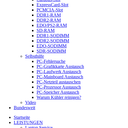
ExpressCard-Slot
PCMCIA-Slot
DDR1-RAM
DDR2-RAM
EDO/PS2-RAM
SD-RAM
DDR1-SODIMM
DDR2-SODIMM
EDO-SODIMM
SDR-SODIMM
Selbsthilfe
PC-Fehlersuche
PC-Grafikkarte Austausch
PC-Laufwerk Austausch
PC-Mainboard Austausch
PC-Netzteil austauschen
PC-Prozessor Austausch
PC-Speicher Austausch
Warum Kühler reinigen?
Video
Bundesweit
Startseite
LEISTUNGEN
Laptop Service