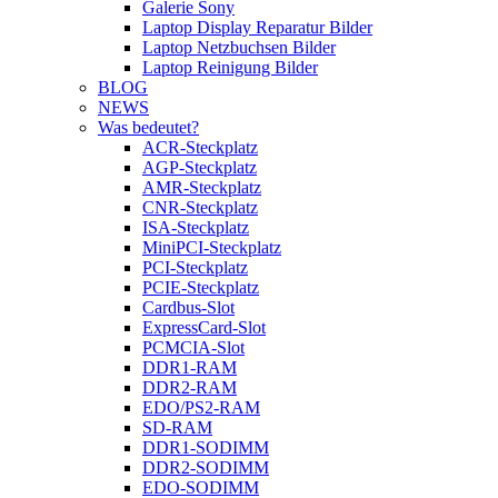
Galerie Sony
Laptop Display Reparatur Bilder
Laptop Netzbuchsen Bilder
Laptop Reinigung Bilder
BLOG
NEWS
Was bedeutet?
ACR-Steckplatz
AGP-Steckplatz
AMR-Steckplatz
CNR-Steckplatz
ISA-Steckplatz
MiniPCI-Steckplatz
PCI-Steckplatz
PCIE-Steckplatz
Cardbus-Slot
ExpressCard-Slot
PCMCIA-Slot
DDR1-RAM
DDR2-RAM
EDO/PS2-RAM
SD-RAM
DDR1-SODIMM
DDR2-SODIMM
EDO-SODIMM