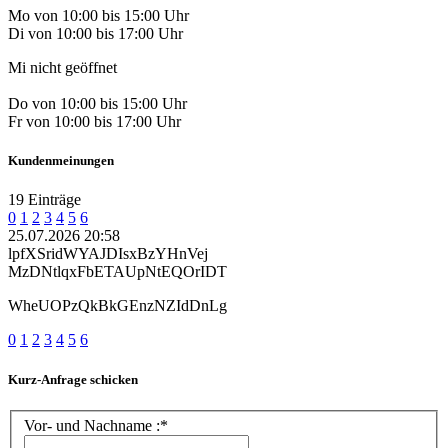
Mo von 10:00 bis 15:00 Uhr
Di von 10:00 bis 17:00 Uhr
Mi nicht geöffnet
Do von 10:00 bis 15:00 Uhr
Fr von 10:00 bis 17:00 Uhr
Kundenmeinungen
19 Einträge
0
1
2
3
4
5
6
25.07.2026 20:58
lpfXSridWYAJDIsxBzYHnVej
MzDNtlqxFbETAUpNtEQOrIDT
WheUOPzQkBkGEnzNZIdDnLg
0
1
2
3
4
5
6
Kurz-Anfrage schicken
Vor- und Nachname :*