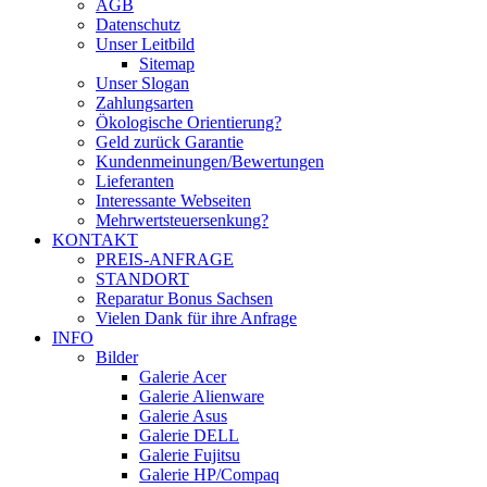
AGB
Datenschutz
Unser Leitbild
Sitemap
Unser Slogan
Zahlungsarten
Ökologische Orientierung?
Geld zurück Garantie
Kundenmeinungen/Bewertungen
Lieferanten
Interessante Webseiten
Mehrwertsteuersenkung?
KONTAKT
PREIS-ANFRAGE
STANDORT
Reparatur Bonus Sachsen
Vielen Dank für ihre Anfrage
INFO
Bilder
Galerie Acer
Galerie Alienware
Galerie Asus
Galerie DELL
Galerie Fujitsu
Galerie HP/Compaq