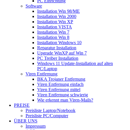
PC Einrichtung
Software
Installation Win 98/ME
Installation Win 2000
Installation Win XP
Installation VISTA
Installation Win 7
Installation Win 8
Installation Windows 10
Reparatur Installation
Upgrade WinXP auf Win 7
PC Treiber Installation
Windows 11 Update-Installation auf alten
PC/Laptop
Viren Entfernung
BKA Trojaner Entfernung
Viren Entfernung einfach
Viren Entfernung mittel
Viren Entfernung schwierig
Wie erkennt man Viren-Mails?
PREISE
Preisliste Laptop/Notebook
Preisliste PC/Computer
ÜBER UNS
Impressum