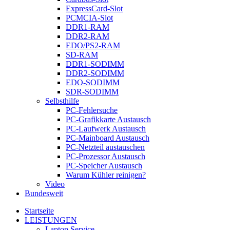
ExpressCard-Slot
PCMCIA-Slot
DDR1-RAM
DDR2-RAM
EDO/PS2-RAM
SD-RAM
DDR1-SODIMM
DDR2-SODIMM
EDO-SODIMM
SDR-SODIMM
Selbsthilfe
PC-Fehlersuche
PC-Grafikkarte Austausch
PC-Laufwerk Austausch
PC-Mainboard Austausch
PC-Netzteil austauschen
PC-Prozessor Austausch
PC-Speicher Austausch
Warum Kühler reinigen?
Video
Bundesweit
Startseite
LEISTUNGEN
Laptop Service