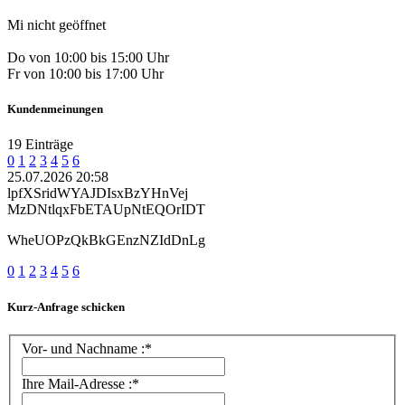
Mi nicht geöffnet
Do von 10:00 bis 15:00 Uhr
Fr von 10:00 bis 17:00 Uhr
Kundenmeinungen
19 Einträge
0
1
2
3
4
5
6
25.07.2026 20:58
lpfXSridWYAJDIsxBzYHnVej
MzDNtlqxFbETAUpNtEQOrIDT
WheUOPzQkBkGEnzNZIdDnLg
0
1
2
3
4
5
6
Kurz-Anfrage schicken
Vor- und Nachname :*
Ihre Mail-Adresse :*