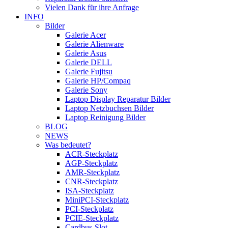
Vielen Dank für ihre Anfrage
INFO
Bilder
Galerie Acer
Galerie Alienware
Galerie Asus
Galerie DELL
Galerie Fujitsu
Galerie HP/Compaq
Galerie Sony
Laptop Display Reparatur Bilder
Laptop Netzbuchsen Bilder
Laptop Reinigung Bilder
BLOG
NEWS
Was bedeutet?
ACR-Steckplatz
AGP-Steckplatz
AMR-Steckplatz
CNR-Steckplatz
ISA-Steckplatz
MiniPCI-Steckplatz
PCI-Steckplatz
PCIE-Steckplatz
Cardbus-Slot