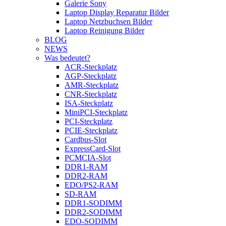
Galerie Sony
Laptop Display Reparatur Bilder
Laptop Netzbuchsen Bilder
Laptop Reinigung Bilder
BLOG
NEWS
Was bedeutet?
ACR-Steckplatz
AGP-Steckplatz
AMR-Steckplatz
CNR-Steckplatz
ISA-Steckplatz
MiniPCI-Steckplatz
PCI-Steckplatz
PCIE-Steckplatz
Cardbus-Slot
ExpressCard-Slot
PCMCIA-Slot
DDR1-RAM
DDR2-RAM
EDO/PS2-RAM
SD-RAM
DDR1-SODIMM
DDR2-SODIMM
EDO-SODIMM