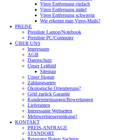
Viren Entfernung einfach
Viren Entfernung mittel
Viren Entfernung schwierig
Wie erkennt man Viren-Mails?
PREISE
Preisliste Laptop/Notebook
Preisliste PC/Computer
ÜBER UNS
Impressum
AGB
Datenschutz
Unser Leitbild
Sitemap
Unser Slogan
Zahlungsarten
Ökologische Orientierung?
Geld zurück Garantie
Kundenmeinungen/Bewertungen
Lieferanten
Interessante Webseiten
Mehrwertsteuersenkung?
KONTAKT
PREIS-ANFRAGE
STANDORT
Reparatur Bonus Sachsen