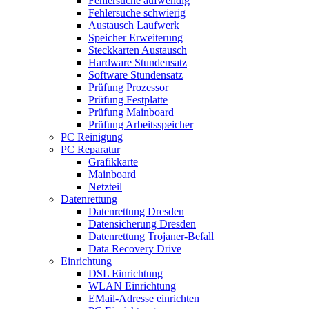
Fehlersuche aufwendig
Fehlersuche schwierig
Austausch Laufwerk
Speicher Erweiterung
Steckkarten Austausch
Hardware Stundensatz
Software Stundensatz
Prüfung Prozessor
Prüfung Festplatte
Prüfung Mainboard
Prüfung Arbeitsspeicher
PC Reinigung
PC Reparatur
Grafikkarte
Mainboard
Netzteil
Datenrettung
Datenrettung Dresden
Datensicherung Dresden
Datenrettung Trojaner-Befall
Data Recovery Drive
Einrichtung
DSL Einrichtung
WLAN Einrichtung
EMail-Adresse einrichten