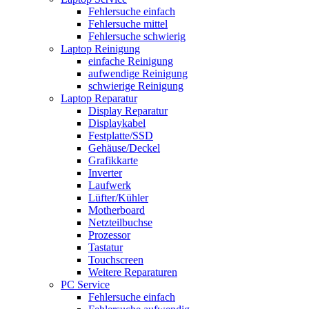
Fehlersuche einfach
Fehlersuche mittel
Fehlersuche schwierig
Laptop Reinigung
einfache Reinigung
aufwendige Reinigung
schwierige Reinigung
Laptop Reparatur
Display Reparatur
Displaykabel
Festplatte/SSD
Gehäuse/Deckel
Grafikkarte
Inverter
Laufwerk
Lüfter/Kühler
Motherboard
Netzteilbuchse
Prozessor
Tastatur
Touchscreen
Weitere Reparaturen
PC Service
Fehlersuche einfach