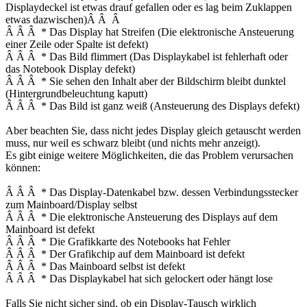
Displaydeckel ist etwas drauf gefallen oder es lag beim Zuklappen
etwas dazwischen)Â Â Â
Â Â Â * Das Display hat Streifen (Die elektronische Ansteuerung
einer Zeile oder Spalte ist defekt)
Â Â Â * Das Bild flimmert (Das Displaykabel ist fehlerhaft oder
das Notebook Display defekt)
Â Â Â * Sie sehen den Inhalt aber der Bildschirm bleibt dunktel
(Hintergrundbeleuchtung kaputt)
Â Â Â * Das Bild ist ganz weiß (Ansteuerung des Displays defekt)
Aber beachten Sie, dass nicht jedes Display gleich getauscht werden
muss, nur weil es schwarz bleibt (und nichts mehr anzeigt).
Es gibt einige weitere Möglichkeiten, die das Problem verursachen
können:
Â Â Â * Das Display-Datenkabel bzw. dessen Verbindungsstecker
zum Mainboard/Display selbst
Â Â Â * Die elektronische Ansteuerung des Displays auf dem
Mainboard ist defekt
Â Â Â * Die Grafikkarte des Notebooks hat Fehler
Â Â Â * Der Grafikchip auf dem Mainboard ist defekt
Â Â Â * Das Mainboard selbst ist defekt
Â Â Â * Das Displaykabel hat sich gelockert oder hängt lose
Falls Sie nicht sicher sind, ob ein Display-Tausch wirklich