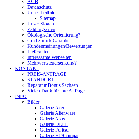
AGB
Datenschutz
Unser Leitbild
Sitemap
Unser Slogan
Zahlungsarten
Ökologische Orientierung?
Geld zurück Garantie
Kundenmeinungen/Bewertungen
Lieferanten
Interessante Webseiten
Mehrwertsteuersenkung?
KONTAKT
PREIS-ANFRAGE
STANDORT
Reparatur Bonus Sachsen
Vielen Dank für ihre Anfrage
INFO
Bilder
Galerie Acer
Galerie Alienware
Galerie Asus
Galerie DELL
Galerie Fujitsu
Galerie HP/Compaq