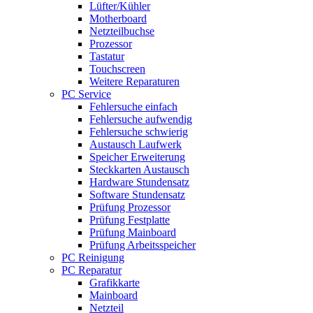
Lüfter/Kühler
Motherboard
Netzteilbuchse
Prozessor
Tastatur
Touchscreen
Weitere Reparaturen
PC Service
Fehlersuche einfach
Fehlersuche aufwendig
Fehlersuche schwierig
Austausch Laufwerk
Speicher Erweiterung
Steckkarten Austausch
Hardware Stundensatz
Software Stundensatz
Prüfung Prozessor
Prüfung Festplatte
Prüfung Mainboard
Prüfung Arbeitsspeicher
PC Reinigung
PC Reparatur
Grafikkarte
Mainboard
Netzteil