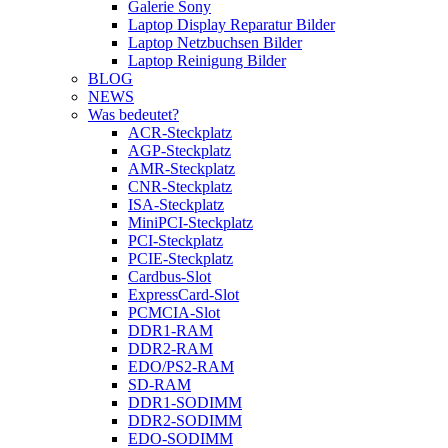
Galerie Sony
Laptop Display Reparatur Bilder
Laptop Netzbuchsen Bilder
Laptop Reinigung Bilder
BLOG
NEWS
Was bedeutet?
ACR-Steckplatz
AGP-Steckplatz
AMR-Steckplatz
CNR-Steckplatz
ISA-Steckplatz
MiniPCI-Steckplatz
PCI-Steckplatz
PCIE-Steckplatz
Cardbus-Slot
ExpressCard-Slot
PCMCIA-Slot
DDR1-RAM
DDR2-RAM
EDO/PS2-RAM
SD-RAM
DDR1-SODIMM
DDR2-SODIMM
EDO-SODIMM