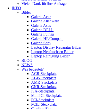
Vielen Dank für ihre Anfrage
INFO
Bilder
Galerie Acer
Galerie Alienware
Galerie Asus
Galerie DELL
Galerie Fujitsu
Galerie HP/Compaq
Galerie Sony
Laptop Display Reparatur Bilder
Laptop Netzbuchsen Bilder
Laptop Reinigung Bilder
BLOG
NEWS
Was bedeutet?
ACR-Steckplatz
AGP-Steckplatz
AMR-Steckplatz
CNR-Steckplatz
ISA-Steckplatz
MiniPCI-Steckplatz
PCI-Steckplatz
PCIE-Steckplatz
Cardbus-Slot