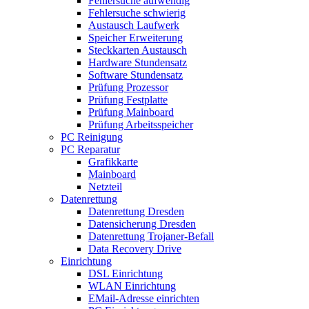
Fehlersuche aufwendig
Fehlersuche schwierig
Austausch Laufwerk
Speicher Erweiterung
Steckkarten Austausch
Hardware Stundensatz
Software Stundensatz
Prüfung Prozessor
Prüfung Festplatte
Prüfung Mainboard
Prüfung Arbeitsspeicher
PC Reinigung
PC Reparatur
Grafikkarte
Mainboard
Netzteil
Datenrettung
Datenrettung Dresden
Datensicherung Dresden
Datenrettung Trojaner-Befall
Data Recovery Drive
Einrichtung
DSL Einrichtung
WLAN Einrichtung
EMail-Adresse einrichten