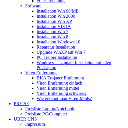
PC Einrichtung
Software
Installation Win 98/ME
Installation Win 2000
Installation Win XP
Installation VISTA
Installation Win 7
Installation Win 8
Installation Windows 10
Reparatur Installation
Upgrade WinXP auf Win 7
PC Treiber Installation
Windows 11 Update-Installation auf alten
PC/Laptop
Viren Entfernung
BKA Trojaner Entfernung
Viren Entfernung einfach
Viren Entfernung mittel
Viren Entfernung schwierig
Wie erkennt man Viren-Mails?
PREISE
Preisliste Laptop/Notebook
Preisliste PC/Computer
ÜBER UNS
Impressum