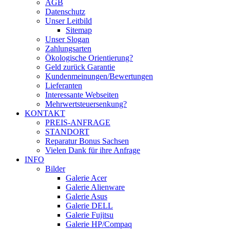
AGB
Datenschutz
Unser Leitbild
Sitemap
Unser Slogan
Zahlungsarten
Ökologische Orientierung?
Geld zurück Garantie
Kundenmeinungen/Bewertungen
Lieferanten
Interessante Webseiten
Mehrwertsteuersenkung?
KONTAKT
PREIS-ANFRAGE
STANDORT
Reparatur Bonus Sachsen
Vielen Dank für ihre Anfrage
INFO
Bilder
Galerie Acer
Galerie Alienware
Galerie Asus
Galerie DELL
Galerie Fujitsu
Galerie HP/Compaq