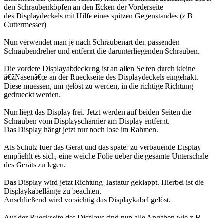
den Schraubenköpfen an den Ecken der Vorderseite
des Displaydeckels mit Hilfe eines spitzen Gegenstandes (z.B.
Cuttermesser)
Nun verwendet man je nach Schraubenart den passenden
Schraubendreher und entfernt die darunterliegenden Schrauben.
Die vordere Displayabdeckung ist an allen Seiten durch kleine
â€žNasenâ€œ an der Rueckseite des Displaydeckels eingehakt.
Diese muessen, um gelöst zu werden, in die richtige Richtung
gedrueckt werden.
Nun liegt das Display frei. Jetzt werden auf beiden Seiten die
Schrauben vom Displayscharnier am Display entfernt.
Das Display hängt jetzt nur noch lose im Rahmen.
Als Schutz fuer das Gerät und das später zu verbauende Display
empfiehlt es sich, eine weiche Folie ueber die gesamte Unterschale
des Geräts zu legen.
Das Display wird jetzt Richtung Tastatur geklappt. Hierbei ist die
Displaykabellänge zu beachten.
Anschließend wird vorsichtig das Displaykabel gelöst.
Auf der Rueckseite des Displays sind nun alle Angaben wie z.B.