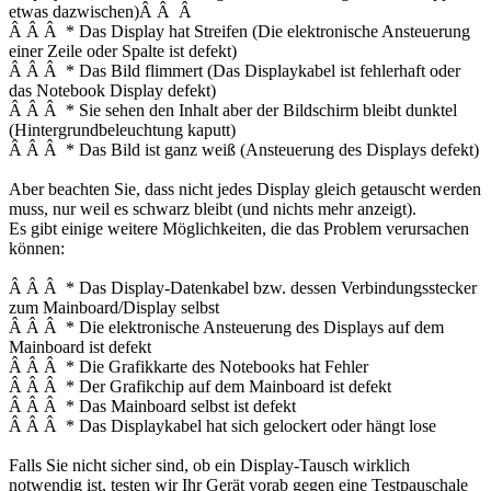
etwas dazwischen)Â Â Â
Â Â Â * Das Display hat Streifen (Die elektronische Ansteuerung
einer Zeile oder Spalte ist defekt)
Â Â Â * Das Bild flimmert (Das Displaykabel ist fehlerhaft oder
das Notebook Display defekt)
Â Â Â * Sie sehen den Inhalt aber der Bildschirm bleibt dunktel
(Hintergrundbeleuchtung kaputt)
Â Â Â * Das Bild ist ganz weiß (Ansteuerung des Displays defekt)
Aber beachten Sie, dass nicht jedes Display gleich getauscht werden
muss, nur weil es schwarz bleibt (und nichts mehr anzeigt).
Es gibt einige weitere Möglichkeiten, die das Problem verursachen
können:
Â Â Â * Das Display-Datenkabel bzw. dessen Verbindungsstecker
zum Mainboard/Display selbst
Â Â Â * Die elektronische Ansteuerung des Displays auf dem
Mainboard ist defekt
Â Â Â * Die Grafikkarte des Notebooks hat Fehler
Â Â Â * Der Grafikchip auf dem Mainboard ist defekt
Â Â Â * Das Mainboard selbst ist defekt
Â Â Â * Das Displaykabel hat sich gelockert oder hängt lose
Falls Sie nicht sicher sind, ob ein Display-Tausch wirklich
notwendig ist, testen wir Ihr Gerät vorab gegen eine Testpauschale