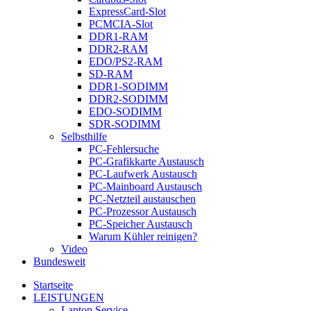
ExpressCard-Slot
PCMCIA-Slot
DDR1-RAM
DDR2-RAM
EDO/PS2-RAM
SD-RAM
DDR1-SODIMM
DDR2-SODIMM
EDO-SODIMM
SDR-SODIMM
Selbsthilfe
PC-Fehlersuche
PC-Grafikkarte Austausch
PC-Laufwerk Austausch
PC-Mainboard Austausch
PC-Netzteil austauschen
PC-Prozessor Austausch
PC-Speicher Austausch
Warum Kühler reinigen?
Video
Bundesweit
Startseite
LEISTUNGEN
Laptop Service