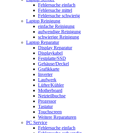
Fehlersuche einfach
Fehlersuche mittel
Fehlersuche schwierig
Laptop Reinigung
einfache Reinigung
aufwendige Reinigung
schwierige Reinigung
Laptop Reparatur
Display Reparatur
Displaykabel
Festplatte/SSD
Gehäuse/Deckel
Grafikkarte
Inverter
Laufwerk
Lüfter/Kühler
Motherboard
Netzteilbuchse
Prozessor
Tastatur
Touchscreen
Weitere Reparaturen
PC Service
Fehlersuche einfach