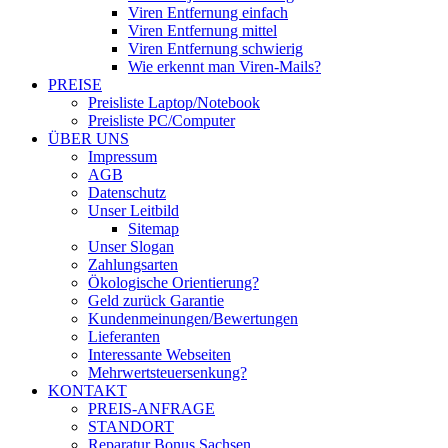
Viren Entfernung einfach
Viren Entfernung mittel
Viren Entfernung schwierig
Wie erkennt man Viren-Mails?
PREISE
Preisliste Laptop/Notebook
Preisliste PC/Computer
ÜBER UNS
Impressum
AGB
Datenschutz
Unser Leitbild
Sitemap
Unser Slogan
Zahlungsarten
Ökologische Orientierung?
Geld zurück Garantie
Kundenmeinungen/Bewertungen
Lieferanten
Interessante Webseiten
Mehrwertsteuersenkung?
KONTAKT
PREIS-ANFRAGE
STANDORT
Reparatur Bonus Sachsen