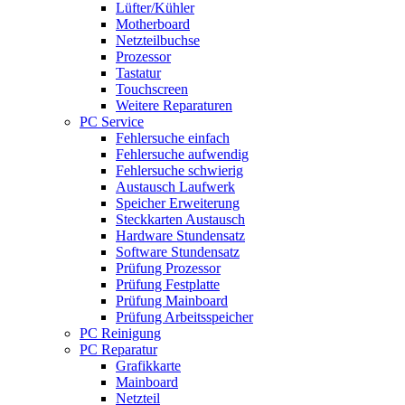
Lüfter/Kühler
Motherboard
Netzteilbuchse
Prozessor
Tastatur
Touchscreen
Weitere Reparaturen
PC Service
Fehlersuche einfach
Fehlersuche aufwendig
Fehlersuche schwierig
Austausch Laufwerk
Speicher Erweiterung
Steckkarten Austausch
Hardware Stundensatz
Software Stundensatz
Prüfung Prozessor
Prüfung Festplatte
Prüfung Mainboard
Prüfung Arbeitsspeicher
PC Reinigung
PC Reparatur
Grafikkarte
Mainboard
Netzteil