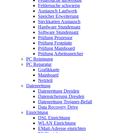
Fehlersuche aufwendig
Fehlersuche schwierig
Austausch Laufwerk
Speicher Erweiterung
Steckkarten Austausch
Hardware Stundensatz
Software Stundensatz
Prüfung Prozessor
Prüfung Festplatte
Prüfung Mainboard
Prüfung Arbeitsspeicher
PC Reinigung
PC Reparatur
Grafikkarte
Mainboard
Netzteil
Datenrettung
Datenrettung Dresden
Datensicherung Dresden
Datenrettung Trojaner-Befall
Data Recovery Drive
Einrichtung
DSL Einrichtung
WLAN Einrichtung
EMail-Adresse einrichten