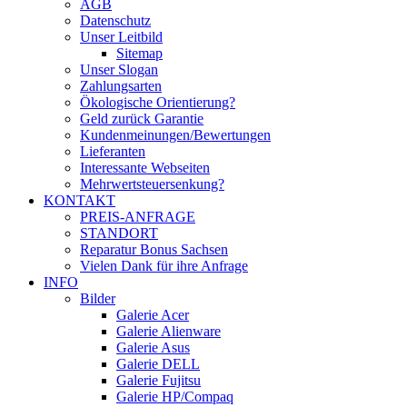
AGB
Datenschutz
Unser Leitbild
Sitemap
Unser Slogan
Zahlungsarten
Ökologische Orientierung?
Geld zurück Garantie
Kundenmeinungen/Bewertungen
Lieferanten
Interessante Webseiten
Mehrwertsteuersenkung?
KONTAKT
PREIS-ANFRAGE
STANDORT
Reparatur Bonus Sachsen
Vielen Dank für ihre Anfrage
INFO
Bilder
Galerie Acer
Galerie Alienware
Galerie Asus
Galerie DELL
Galerie Fujitsu
Galerie HP/Compaq