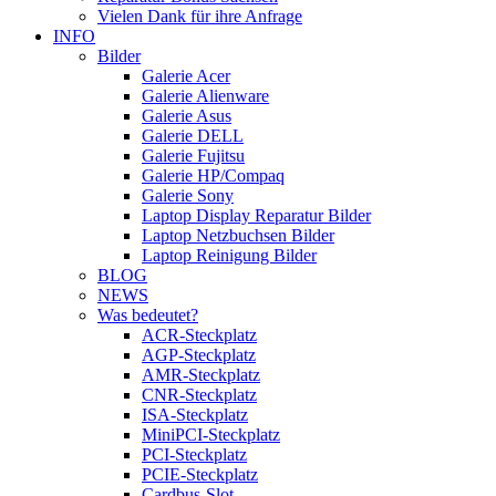
Vielen Dank für ihre Anfrage
INFO
Bilder
Galerie Acer
Galerie Alienware
Galerie Asus
Galerie DELL
Galerie Fujitsu
Galerie HP/Compaq
Galerie Sony
Laptop Display Reparatur Bilder
Laptop Netzbuchsen Bilder
Laptop Reinigung Bilder
BLOG
NEWS
Was bedeutet?
ACR-Steckplatz
AGP-Steckplatz
AMR-Steckplatz
CNR-Steckplatz
ISA-Steckplatz
MiniPCI-Steckplatz
PCI-Steckplatz
PCIE-Steckplatz
Cardbus-Slot