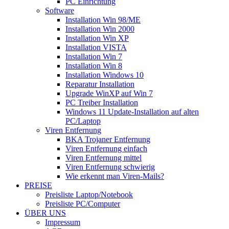
PC Einrichtung
Software
Installation Win 98/ME
Installation Win 2000
Installation Win XP
Installation VISTA
Installation Win 7
Installation Win 8
Installation Windows 10
Reparatur Installation
Upgrade WinXP auf Win 7
PC Treiber Installation
Windows 11 Update-Installation auf alten
PC/Laptop
Viren Entfernung
BKA Trojaner Entfernung
Viren Entfernung einfach
Viren Entfernung mittel
Viren Entfernung schwierig
Wie erkennt man Viren-Mails?
PREISE
Preisliste Laptop/Notebook
Preisliste PC/Computer
ÜBER UNS
Impressum