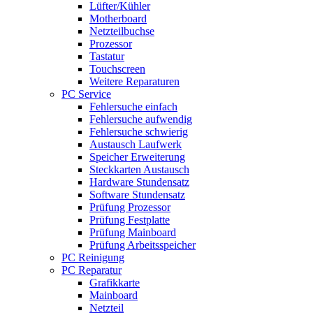
Lüfter/Kühler
Motherboard
Netzteilbuchse
Prozessor
Tastatur
Touchscreen
Weitere Reparaturen
PC Service
Fehlersuche einfach
Fehlersuche aufwendig
Fehlersuche schwierig
Austausch Laufwerk
Speicher Erweiterung
Steckkarten Austausch
Hardware Stundensatz
Software Stundensatz
Prüfung Prozessor
Prüfung Festplatte
Prüfung Mainboard
Prüfung Arbeitsspeicher
PC Reinigung
PC Reparatur
Grafikkarte
Mainboard
Netzteil