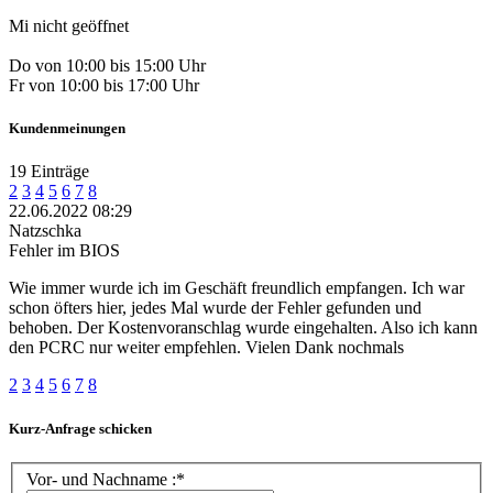
Mi nicht geöffnet
Do von 10:00 bis 15:00 Uhr
Fr von 10:00 bis 17:00 Uhr
Kundenmeinungen
19 Einträge
2
3
4
5
6
7
8
22.06.2022 08:29
Natzschka
Fehler im BIOS
Wie immer wurde ich im Geschäft freundlich empfangen. Ich war
schon öfters hier, jedes Mal wurde der Fehler gefunden und
behoben. Der Kostenvoranschlag wurde eingehalten. Also ich kann
den PCRC nur weiter empfehlen. Vielen Dank nochmals
2
3
4
5
6
7
8
Kurz-Anfrage schicken
Vor- und Nachname :*