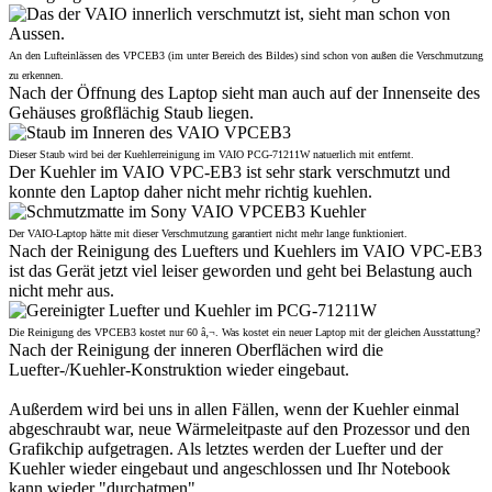
An den Lufteinlässen des VPCEB3 (im unter Bereich des Bildes) sind schon von außen die Verschmutzung
zu erkennen.
Nach der Öffnung des Laptop sieht man auch auf der Innenseite des
Gehäuses großflächig Staub liegen.
Dieser Staub wird bei der Kuehlerreinigung im VAIO PCG-71211W natuerlich mit entfernt.
Der Kuehler im VAIO VPC-EB3 ist sehr stark verschmutzt und
konnte den Laptop daher nicht mehr richtig kuehlen.
Der VAIO-Laptop hätte mit dieser Verschmutzung garantiert nicht mehr lange funktioniert.
Nach der Reinigung des Luefters und Kuehlers im VAIO VPC-EB3
ist das Gerät jetzt viel leiser geworden und geht bei Belastung auch
nicht mehr aus.
Die Reinigung des VPCEB3 kostet nur 60 â‚¬. Was kostet ein neuer Laptop mit der gleichen Ausstattung?
Nach der Reinigung der inneren Oberflächen wird die
Luefter-/Kuehler-Konstruktion wieder eingebaut.
Außerdem wird bei uns in allen Fällen, wenn der Kuehler einmal
abgeschraubt war, neue Wärmeleitpaste auf den Prozessor und den
Grafikchip aufgetragen. Als letztes werden der Luefter und der
Kuehler wieder eingebaut und angeschlossen und Ihr Notebook
kann wieder "durchatmen".