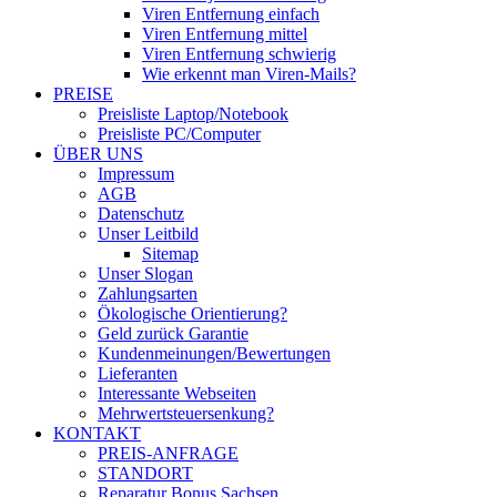
Viren Entfernung einfach
Viren Entfernung mittel
Viren Entfernung schwierig
Wie erkennt man Viren-Mails?
PREISE
Preisliste Laptop/Notebook
Preisliste PC/Computer
ÜBER UNS
Impressum
AGB
Datenschutz
Unser Leitbild
Sitemap
Unser Slogan
Zahlungsarten
Ökologische Orientierung?
Geld zurück Garantie
Kundenmeinungen/Bewertungen
Lieferanten
Interessante Webseiten
Mehrwertsteuersenkung?
KONTAKT
PREIS-ANFRAGE
STANDORT
Reparatur Bonus Sachsen