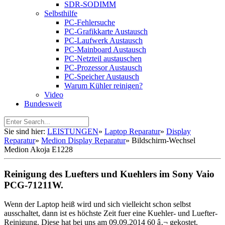
SDR-SODIMM
Selbsthilfe
PC-Fehlersuche
PC-Grafikkarte Austausch
PC-Laufwerk Austausch
PC-Mainboard Austausch
PC-Netzteil austauschen
PC-Prozessor Austausch
PC-Speicher Austausch
Warum Kühler reinigen?
Video
Bundesweit
Sie sind hier:
LEISTUNGEN
»
Laptop Reparatur
»
Display
Reparatur
»
Medion Display Reparatur
»
Bildschirm-Wechsel
Medion Akoja E1228
Reinigung des Luefters und Kuehlers im Sony Vaio
PCG-71211W.
Wenn der Laptop heiß wird und sich vielleicht schon selbst
ausschaltet, dann ist es höchste Zeit fuer eine Kuehler- und Luefter-
Reinigung. Diese hat bei uns am 09.09.2014 60 â‚¬ gekostet.