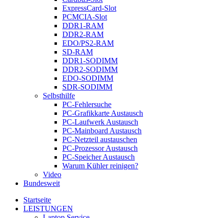
ExpressCard-Slot
PCMCIA-Slot
DDR1-RAM
DDR2-RAM
EDO/PS2-RAM
SD-RAM
DDR1-SODIMM
DDR2-SODIMM
EDO-SODIMM
SDR-SODIMM
Selbsthilfe
PC-Fehlersuche
PC-Grafikkarte Austausch
PC-Laufwerk Austausch
PC-Mainboard Austausch
PC-Netzteil austauschen
PC-Prozessor Austausch
PC-Speicher Austausch
Warum Kühler reinigen?
Video
Bundesweit
Startseite
LEISTUNGEN
Laptop Service