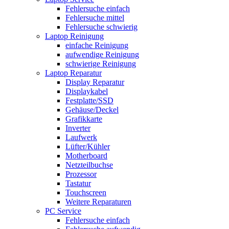
Fehlersuche einfach
Fehlersuche mittel
Fehlersuche schwierig
Laptop Reinigung
einfache Reinigung
aufwendige Reinigung
schwierige Reinigung
Laptop Reparatur
Display Reparatur
Displaykabel
Festplatte/SSD
Gehäuse/Deckel
Grafikkarte
Inverter
Laufwerk
Lüfter/Kühler
Motherboard
Netzteilbuchse
Prozessor
Tastatur
Touchscreen
Weitere Reparaturen
PC Service
Fehlersuche einfach