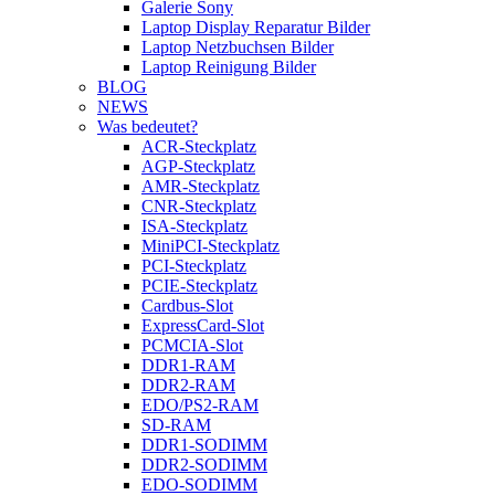
Galerie Sony
Laptop Display Reparatur Bilder
Laptop Netzbuchsen Bilder
Laptop Reinigung Bilder
BLOG
NEWS
Was bedeutet?
ACR-Steckplatz
AGP-Steckplatz
AMR-Steckplatz
CNR-Steckplatz
ISA-Steckplatz
MiniPCI-Steckplatz
PCI-Steckplatz
PCIE-Steckplatz
Cardbus-Slot
ExpressCard-Slot
PCMCIA-Slot
DDR1-RAM
DDR2-RAM
EDO/PS2-RAM
SD-RAM
DDR1-SODIMM
DDR2-SODIMM
EDO-SODIMM