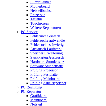
Lüfter/Kühler
Motherboard
Netzteilbuchse
Prozessor
Tastatur
Touchscreen
Weitere Reparaturen
PC Service
Fehlersuche einfach
Fehlersuche aufwendig
Fehlersuche schwierig
Austausch Laufwerk
Speicher Erweiterung
Steckkarten Austausch
Hardware Stundensatz
Software Stundensatz
Prüfung Prozessor
Prüfung Festplatte
Prüfung Mainboard
Prüfung Arbeitsspeicher
PC Reinigung
PC Reparatur
Grafikkarte
Mainboard
Netzteil