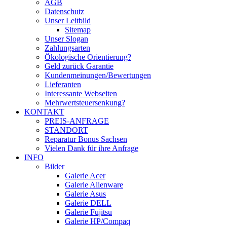
AGB
Datenschutz
Unser Leitbild
Sitemap
Unser Slogan
Zahlungsarten
Ökologische Orientierung?
Geld zurück Garantie
Kundenmeinungen/Bewertungen
Lieferanten
Interessante Webseiten
Mehrwertsteuersenkung?
KONTAKT
PREIS-ANFRAGE
STANDORT
Reparatur Bonus Sachsen
Vielen Dank für ihre Anfrage
INFO
Bilder
Galerie Acer
Galerie Alienware
Galerie Asus
Galerie DELL
Galerie Fujitsu
Galerie HP/Compaq