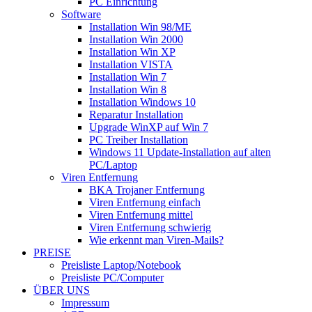
PC Einrichtung
Software
Installation Win 98/ME
Installation Win 2000
Installation Win XP
Installation VISTA
Installation Win 7
Installation Win 8
Installation Windows 10
Reparatur Installation
Upgrade WinXP auf Win 7
PC Treiber Installation
Windows 11 Update-Installation auf alten
PC/Laptop
Viren Entfernung
BKA Trojaner Entfernung
Viren Entfernung einfach
Viren Entfernung mittel
Viren Entfernung schwierig
Wie erkennt man Viren-Mails?
PREISE
Preisliste Laptop/Notebook
Preisliste PC/Computer
ÜBER UNS
Impressum