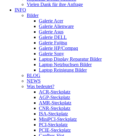
Vielen Dank für ihre Anfrage
INFO
Bilder
Galerie Acer
Galerie Alienware
Galerie Asus
Galerie DELL
Galerie Fujitsu
Galerie HP/Compaq
Galerie Sony
Laptop Display Reparatur Bilder
Laptop Netzbuchsen Bilder
Laptop Reinigung Bilder
BLOG
NEWS
Was bedeutet?
ACR-Steckplatz
AGP-Steckplatz
AMR-Steckplatz
CNR-Steckplatz
ISA-Steckplatz
MiniPCI-Steckplatz
PCI-Steckplatz
PCIE-Steckplatz
Cardbus-Slot