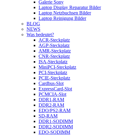
Galerie Sony
Laptop Display Reparatur Bilder
Laptop Netzbuchsen Bilder
Laptop Reinigung Bilder
BLOG
NEWS
Was bedeutet?
ACR-Steckplatz
AGP-Steckplatz
AMR-Steckplatz
CNR-Steckplatz
ISA-Steckplatz
MiniPCI-Steckplatz
PCI-Steckplatz
PCIE-Steckplatz
Cardbus-Slot
ExpressCard-Slot
PCMCIA-Slot
DDR1-RAM
DDR2-RAM
EDO/PS2-RAM
SD-RAM
DDR1-SODIMM
DDR2-SODIMM
EDO-SODIMM