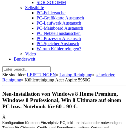
SDR-SODIMM
Selbsthilfe
PC-Fehlersuche
PC-Grafikkarte Austausch
PC-Laufwerk Austausch
PC-Mainboard Austausch
PC-Netzteil austauschen
PC-Prozessor Austausch
PC-Speicher Austausch
Warum Kühler reinigen?
Video
Bundesweit
Sie sind hier:
LEISTUNGEN
»
Laptop Reinigung
»
schwierige
Reinigung
»
Kühlerreinigung Acer Aspire 5950G
Neu-Installation von Windows 8 Home Premium,
Windows 8 Professional, Win 8 Ultimate auf einem
PC bzw. Notebook für 60 - 90 €.
Â
Konfiguration für einen Einzelplatz-PC; inkl. Installation der notwendigen
Treiber für Chipsatz, Grafik- und Soundkarte; weitere Karten und