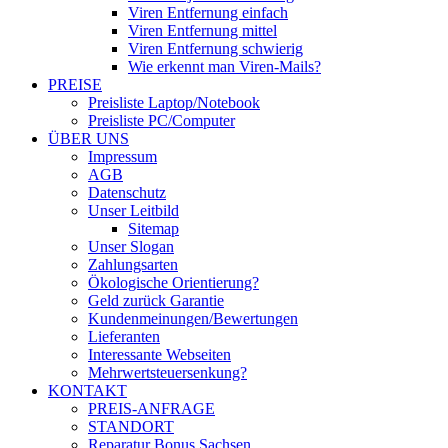
Viren Entfernung einfach
Viren Entfernung mittel
Viren Entfernung schwierig
Wie erkennt man Viren-Mails?
PREISE
Preisliste Laptop/Notebook
Preisliste PC/Computer
ÜBER UNS
Impressum
AGB
Datenschutz
Unser Leitbild
Sitemap
Unser Slogan
Zahlungsarten
Ökologische Orientierung?
Geld zurück Garantie
Kundenmeinungen/Bewertungen
Lieferanten
Interessante Webseiten
Mehrwertsteuersenkung?
KONTAKT
PREIS-ANFRAGE
STANDORT
Reparatur Bonus Sachsen