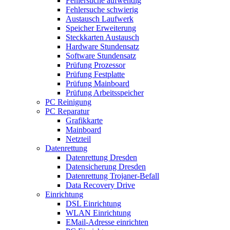
Fehlersuche aufwendig
Fehlersuche schwierig
Austausch Laufwerk
Speicher Erweiterung
Steckkarten Austausch
Hardware Stundensatz
Software Stundensatz
Prüfung Prozessor
Prüfung Festplatte
Prüfung Mainboard
Prüfung Arbeitsspeicher
PC Reinigung
PC Reparatur
Grafikkarte
Mainboard
Netzteil
Datenrettung
Datenrettung Dresden
Datensicherung Dresden
Datenrettung Trojaner-Befall
Data Recovery Drive
Einrichtung
DSL Einrichtung
WLAN Einrichtung
EMail-Adresse einrichten