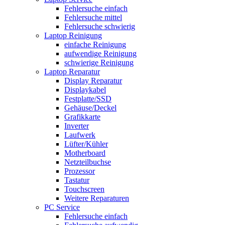
Fehlersuche einfach
Fehlersuche mittel
Fehlersuche schwierig
Laptop Reinigung
einfache Reinigung
aufwendige Reinigung
schwierige Reinigung
Laptop Reparatur
Display Reparatur
Displaykabel
Festplatte/SSD
Gehäuse/Deckel
Grafikkarte
Inverter
Laufwerk
Lüfter/Kühler
Motherboard
Netzteilbuchse
Prozessor
Tastatur
Touchscreen
Weitere Reparaturen
PC Service
Fehlersuche einfach