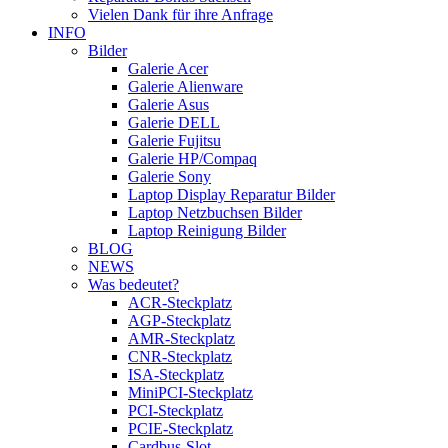
Vielen Dank für ihre Anfrage
INFO
Bilder
Galerie Acer
Galerie Alienware
Galerie Asus
Galerie DELL
Galerie Fujitsu
Galerie HP/Compaq
Galerie Sony
Laptop Display Reparatur Bilder
Laptop Netzbuchsen Bilder
Laptop Reinigung Bilder
BLOG
NEWS
Was bedeutet?
ACR-Steckplatz
AGP-Steckplatz
AMR-Steckplatz
CNR-Steckplatz
ISA-Steckplatz
MiniPCI-Steckplatz
PCI-Steckplatz
PCIE-Steckplatz
Cardbus-Slot