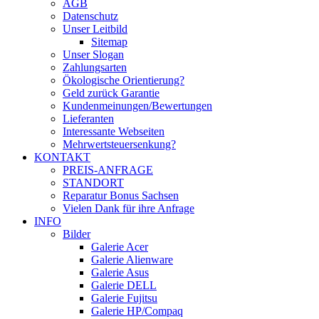
AGB
Datenschutz
Unser Leitbild
Sitemap
Unser Slogan
Zahlungsarten
Ökologische Orientierung?
Geld zurück Garantie
Kundenmeinungen/Bewertungen
Lieferanten
Interessante Webseiten
Mehrwertsteuersenkung?
KONTAKT
PREIS-ANFRAGE
STANDORT
Reparatur Bonus Sachsen
Vielen Dank für ihre Anfrage
INFO
Bilder
Galerie Acer
Galerie Alienware
Galerie Asus
Galerie DELL
Galerie Fujitsu
Galerie HP/Compaq