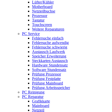
Lüfter/Kühler
Motherboard
Netzteilbuchse
Prozessor
Tastatur
Touchscreen
Weitere Reparaturen
PC Service
Fehlersuche einfach
Fehlersuche aufwendig
Fehlersuche schwierig
Austausch Laufwerk
Speicher Erweiterung
Steckkarten Austausch
Hardware Stundensatz
Software Stundensatz
Prüfung Prozessor
Prüfung Festplatte
Prüfung Mainboard
Prüfung Arbeitsspeicher
PC Reinigung
PC Reparatur
Grafikkarte
Mainboard
Netzteil