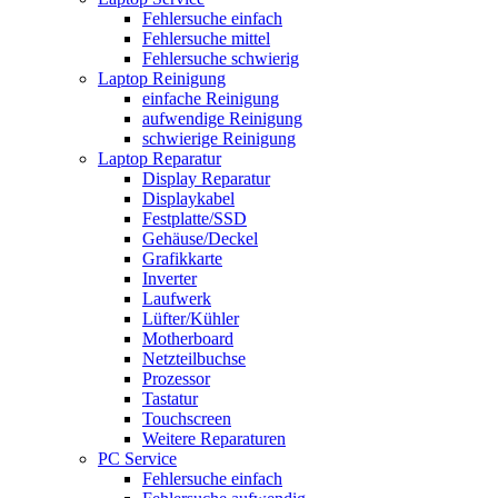
Fehlersuche einfach
Fehlersuche mittel
Fehlersuche schwierig
Laptop Reinigung
einfache Reinigung
aufwendige Reinigung
schwierige Reinigung
Laptop Reparatur
Display Reparatur
Displaykabel
Festplatte/SSD
Gehäuse/Deckel
Grafikkarte
Inverter
Laufwerk
Lüfter/Kühler
Motherboard
Netzteilbuchse
Prozessor
Tastatur
Touchscreen
Weitere Reparaturen
PC Service
Fehlersuche einfach