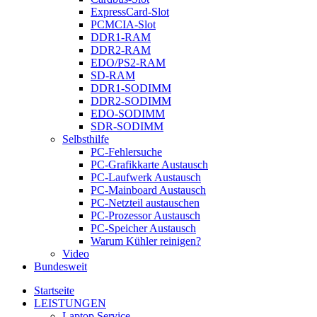
ExpressCard-Slot
PCMCIA-Slot
DDR1-RAM
DDR2-RAM
EDO/PS2-RAM
SD-RAM
DDR1-SODIMM
DDR2-SODIMM
EDO-SODIMM
SDR-SODIMM
Selbsthilfe
PC-Fehlersuche
PC-Grafikkarte Austausch
PC-Laufwerk Austausch
PC-Mainboard Austausch
PC-Netzteil austauschen
PC-Prozessor Austausch
PC-Speicher Austausch
Warum Kühler reinigen?
Video
Bundesweit
Startseite
LEISTUNGEN
Laptop Service