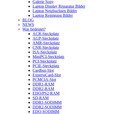
Galerie Sony
Laptop Display Reparatur Bilder
Laptop Netzbuchsen Bilder
Laptop Reinigung Bilder
BLOG
NEWS
Was bedeutet?
ACR-Steckplatz
AGP-Steckplatz
AMR-Steckplatz
CNR-Steckplatz
ISA-Steckplatz
MiniPCI-Steckplatz
PCI-Steckplatz
PCIE-Steckplatz
Cardbus-Slot
ExpressCard-Slot
PCMCIA-Slot
DDR1-RAM
DDR2-RAM
EDO/PS2-RAM
SD-RAM
DDR1-SODIMM
DDR2-SODIMM
EDO-SODIMM