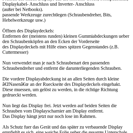
Displaykabel- Anschluss und Inverter- Anschluss
(außer bei Netbooks).
passende Werkzeuge zurechtlegen (Schraubendreher, Bits,
Hebelwerkzeuge usw.)
Öffnen des Displaydeckels:
Entfernen der (meistens runden) kleinen Gummiabdeckungen ueber
den Schraubenköpfen an den Ecken der Vorderseite
des Displaydeckels mit Hilfe eines spitzen Gegenstandes (z.B.
Cuttermesser)
Nun verwendet man je nach Schraubenart den passenden
Schraubendreher und entfernt die darunterliegenden Schrauben.
Die vordere Displayabdeckung ist an allen Seiten durch kleine
â€žNasenâ€œ an der Rueckseite des Displaydeckels eingehakt.
Diese muessen, um gelöst zu werden, in die richtige Richtung
gedrueckt werden.
Nun liegt das Display frei. Jetzt werden auf beiden Seiten die
Schrauben vom Displayscharnier am Display entfernt.
Das Display hängt jetzt nur noch lose im Rahmen.
Als Schutz fuer das Gerät und das später zu verbauende Display
empfiehlt es sich, eine weiche Folie ueber die gesamte Unterschale