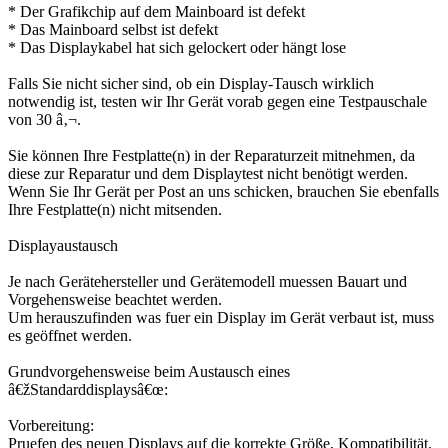
* Der Grafikchip auf dem Mainboard ist defekt
* Das Mainboard selbst ist defekt
* Das Displaykabel hat sich gelockert oder hängt lose
Falls Sie nicht sicher sind, ob ein Display-Tausch wirklich
notwendig ist, testen wir Ihr Gerät vorab gegen eine Testpauschale
von 30 â‚¬.
Sie können Ihre Festplatte(n) in der Reparaturzeit mitnehmen, da
diese zur Reparatur und dem Displaytest nicht benötigt werden.
Wenn Sie Ihr Gerät per Post an uns schicken, brauchen Sie ebenfalls
Ihre Festplatte(n) nicht mitsenden.
Displayaustausch
Je nach Gerätehersteller und Gerätemodell muessen Bauart und
Vorgehensweise beachtet werden.
Um herauszufinden was fuer ein Display im Gerät verbaut ist, muss
es geöffnet werden.
Grundvorgehensweise beim Austausch eines
â€žStandarddisplaysâ€œ:
Vorbereitung:
Pruefen des neuen Displays auf die korrekte Größe, Kompatibilität,