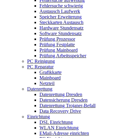
Fehlersuche aufwendig
Fehlersuche schwierig
Austausch Laufwerk
Speicher Erweiterung
Steckkarten Austausch
Hardware Stundensatz
Software Stundensatz
Prüfung Prozessor
Prüfung Festplatte
Prüfung Mainboard
Prüfung Arbeitsspeicher
PC Reinigung
PC Reparatur
Grafikkarte
Mainboard
Netzteil
Datenrettung
Datenrettung Dresden
Datensicherung Dresden
Datenrettung Trojaner-Befall
Data Recovery Drive
Einrichtung
DSL Einrichtung
WLAN Einrichtung
EMail-Adresse einrichten