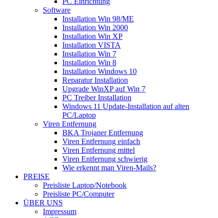
PC Einrichtung
Software
Installation Win 98/ME
Installation Win 2000
Installation Win XP
Installation VISTA
Installation Win 7
Installation Win 8
Installation Windows 10
Reparatur Installation
Upgrade WinXP auf Win 7
PC Treiber Installation
Windows 11 Update-Installation auf alten
PC/Laptop
Viren Entfernung
BKA Trojaner Entfernung
Viren Entfernung einfach
Viren Entfernung mittel
Viren Entfernung schwierig
Wie erkennt man Viren-Mails?
PREISE
Preisliste Laptop/Notebook
Preisliste PC/Computer
ÜBER UNS
Impressum