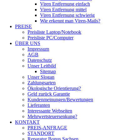
Viren Entfernung einfach
Viren Entfernung mittel
Viren Entfernung schwierig
Wie erkennt man Viren-Mails?
PREISE
Preisliste Laptop/Notebook
Preisliste PC/Computer
ÜBER UNS
Impressum
AGB
Datenschutz
Unser Leitbild
Sitemap
Unser Slogan
Zahlungsarten
Ökologische Orientierung?
Geld zurück Garantie
Kundenmeinungen/Bewertungen
Lieferanten
Interessante Webseiten
Mehrwertsteuersenkung?
KONTAKT
PREIS-ANFRAGE
STANDORT
Reparatur Bonus Sachsen