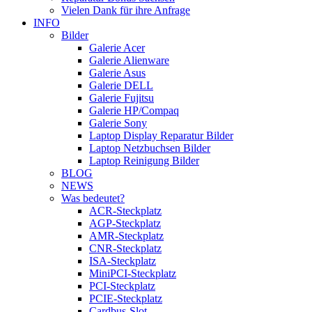
Vielen Dank für ihre Anfrage
INFO
Bilder
Galerie Acer
Galerie Alienware
Galerie Asus
Galerie DELL
Galerie Fujitsu
Galerie HP/Compaq
Galerie Sony
Laptop Display Reparatur Bilder
Laptop Netzbuchsen Bilder
Laptop Reinigung Bilder
BLOG
NEWS
Was bedeutet?
ACR-Steckplatz
AGP-Steckplatz
AMR-Steckplatz
CNR-Steckplatz
ISA-Steckplatz
MiniPCI-Steckplatz
PCI-Steckplatz
PCIE-Steckplatz
Cardbus-Slot