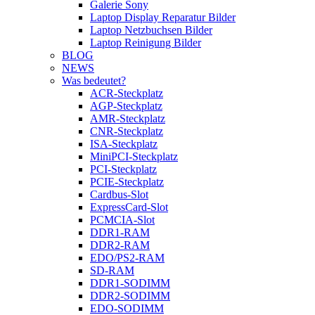
Galerie Sony
Laptop Display Reparatur Bilder
Laptop Netzbuchsen Bilder
Laptop Reinigung Bilder
BLOG
NEWS
Was bedeutet?
ACR-Steckplatz
AGP-Steckplatz
AMR-Steckplatz
CNR-Steckplatz
ISA-Steckplatz
MiniPCI-Steckplatz
PCI-Steckplatz
PCIE-Steckplatz
Cardbus-Slot
ExpressCard-Slot
PCMCIA-Slot
DDR1-RAM
DDR2-RAM
EDO/PS2-RAM
SD-RAM
DDR1-SODIMM
DDR2-SODIMM
EDO-SODIMM