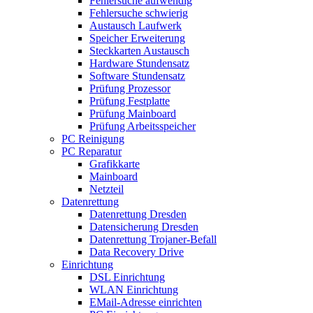
Fehlersuche aufwendig
Fehlersuche schwierig
Austausch Laufwerk
Speicher Erweiterung
Steckkarten Austausch
Hardware Stundensatz
Software Stundensatz
Prüfung Prozessor
Prüfung Festplatte
Prüfung Mainboard
Prüfung Arbeitsspeicher
PC Reinigung
PC Reparatur
Grafikkarte
Mainboard
Netzteil
Datenrettung
Datenrettung Dresden
Datensicherung Dresden
Datenrettung Trojaner-Befall
Data Recovery Drive
Einrichtung
DSL Einrichtung
WLAN Einrichtung
EMail-Adresse einrichten