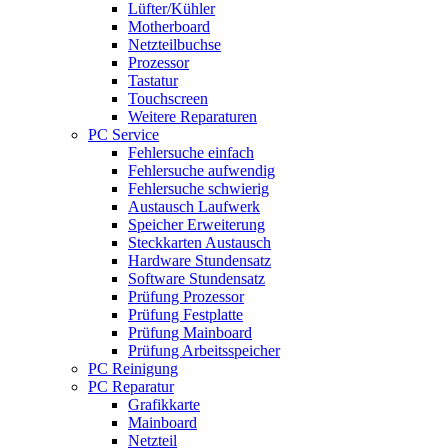
Lüfter/Kühler
Motherboard
Netzteilbuchse
Prozessor
Tastatur
Touchscreen
Weitere Reparaturen
PC Service
Fehlersuche einfach
Fehlersuche aufwendig
Fehlersuche schwierig
Austausch Laufwerk
Speicher Erweiterung
Steckkarten Austausch
Hardware Stundensatz
Software Stundensatz
Prüfung Prozessor
Prüfung Festplatte
Prüfung Mainboard
Prüfung Arbeitsspeicher
PC Reinigung
PC Reparatur
Grafikkarte
Mainboard
Netzteil