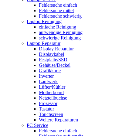
Fehlersuche einfach
Fehlersuche mittel
Fehlersuche schwierig
Laptop Reinigung
einfache Reinigung
aufwendige Reinigung
schwierige Reinigung
Laptop Reparatur
Display Reparatur
Displaykabel
Festplatte/SSD
Gehäuse/Deckel
Grafikkarte
Inverter
Laufwerk
Lüfter/Kühler
Motherboard
Netzteilbuchse
Prozessor
Tastatur
Touchscreen
Weitere Reparaturen
PC Service
Fehlersuche einfach