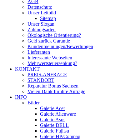
AGB
Datenschutz
Unser Leitbild
Sitemap
Unser Slogan
Zahlungsarten
Ökologische Orientierung?
Geld zurück Garantie
Kundenmeinungen/Bewertungen
Lieferanten
Interessante Webseiten
Mehrwertsteuersenkung?
KONTAKT
PREIS-ANFRAGE
STANDORT
Reparatur Bonus Sachsen
Vielen Dank für ihre Anfrage
INFO
Bilder
Galerie Acer
Galerie Alienware
Galerie Asus
Galerie DELL
Galerie Fujitsu
Galerie HP/Compaq