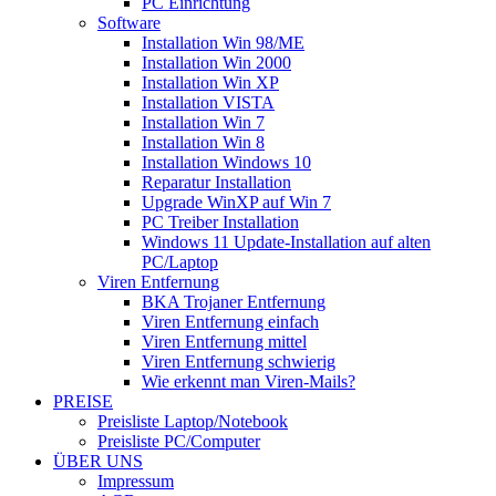
PC Einrichtung
Software
Installation Win 98/ME
Installation Win 2000
Installation Win XP
Installation VISTA
Installation Win 7
Installation Win 8
Installation Windows 10
Reparatur Installation
Upgrade WinXP auf Win 7
PC Treiber Installation
Windows 11 Update-Installation auf alten
PC/Laptop
Viren Entfernung
BKA Trojaner Entfernung
Viren Entfernung einfach
Viren Entfernung mittel
Viren Entfernung schwierig
Wie erkennt man Viren-Mails?
PREISE
Preisliste Laptop/Notebook
Preisliste PC/Computer
ÜBER UNS
Impressum