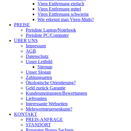
Viren Entfernung einfach
Viren Entfernung mittel
Viren Entfernung schwierig
Wie erkennt man Viren-Mails?
PREISE
Preisliste Laptop/Notebook
Preisliste PC/Computer
ÜBER UNS
Impressum
AGB
Datenschutz
Unser Leitbild
Sitemap
Unser Slogan
Zahlungsarten
Ökologische Orientierung?
Geld zurück Garantie
Kundenmeinungen/Bewertungen
Lieferanten
Interessante Webseiten
Mehrwertsteuersenkung?
KONTAKT
PREIS-ANFRAGE
STANDORT
Reparatur Bonus Sachsen