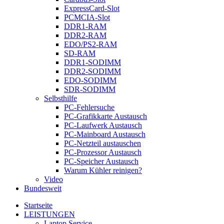
ExpressCard-Slot
PCMCIA-Slot
DDR1-RAM
DDR2-RAM
EDO/PS2-RAM
SD-RAM
DDR1-SODIMM
DDR2-SODIMM
EDO-SODIMM
SDR-SODIMM
Selbsthilfe
PC-Fehlersuche
PC-Grafikkarte Austausch
PC-Laufwerk Austausch
PC-Mainboard Austausch
PC-Netzteil austauschen
PC-Prozessor Austausch
PC-Speicher Austausch
Warum Kühler reinigen?
Video
Bundesweit
Startseite
LEISTUNGEN
Laptop Service