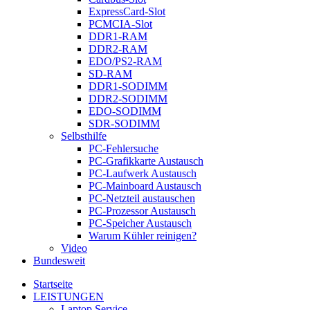
ExpressCard-Slot
PCMCIA-Slot
DDR1-RAM
DDR2-RAM
EDO/PS2-RAM
SD-RAM
DDR1-SODIMM
DDR2-SODIMM
EDO-SODIMM
SDR-SODIMM
Selbsthilfe
PC-Fehlersuche
PC-Grafikkarte Austausch
PC-Laufwerk Austausch
PC-Mainboard Austausch
PC-Netzteil austauschen
PC-Prozessor Austausch
PC-Speicher Austausch
Warum Kühler reinigen?
Video
Bundesweit
Startseite
LEISTUNGEN
Laptop Service