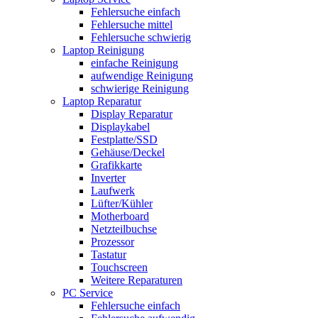
Fehlersuche einfach
Fehlersuche mittel
Fehlersuche schwierig
Laptop Reinigung
einfache Reinigung
aufwendige Reinigung
schwierige Reinigung
Laptop Reparatur
Display Reparatur
Displaykabel
Festplatte/SSD
Gehäuse/Deckel
Grafikkarte
Inverter
Laufwerk
Lüfter/Kühler
Motherboard
Netzteilbuchse
Prozessor
Tastatur
Touchscreen
Weitere Reparaturen
PC Service
Fehlersuche einfach