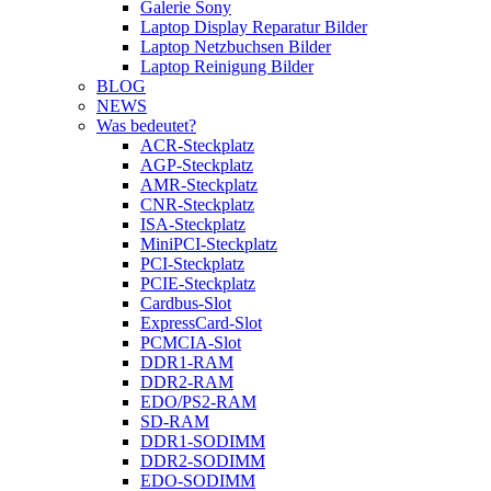
Galerie Sony
Laptop Display Reparatur Bilder
Laptop Netzbuchsen Bilder
Laptop Reinigung Bilder
BLOG
NEWS
Was bedeutet?
ACR-Steckplatz
AGP-Steckplatz
AMR-Steckplatz
CNR-Steckplatz
ISA-Steckplatz
MiniPCI-Steckplatz
PCI-Steckplatz
PCIE-Steckplatz
Cardbus-Slot
ExpressCard-Slot
PCMCIA-Slot
DDR1-RAM
DDR2-RAM
EDO/PS2-RAM
SD-RAM
DDR1-SODIMM
DDR2-SODIMM
EDO-SODIMM