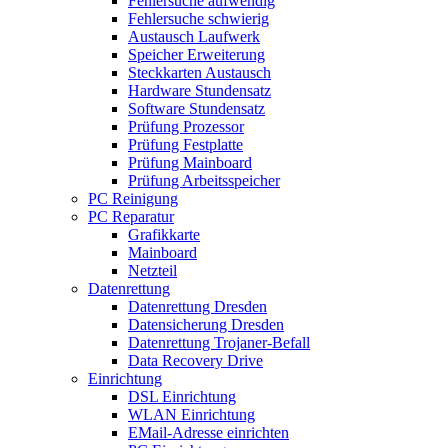
Fehlersuche aufwendig
Fehlersuche schwierig
Austausch Laufwerk
Speicher Erweiterung
Steckkarten Austausch
Hardware Stundensatz
Software Stundensatz
Prüfung Prozessor
Prüfung Festplatte
Prüfung Mainboard
Prüfung Arbeitsspeicher
PC Reinigung
PC Reparatur
Grafikkarte
Mainboard
Netzteil
Datenrettung
Datenrettung Dresden
Datensicherung Dresden
Datenrettung Trojaner-Befall
Data Recovery Drive
Einrichtung
DSL Einrichtung
WLAN Einrichtung
EMail-Adresse einrichten