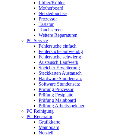
Lüfter/Kühler
Motherboard
Netzteilbuchse
Prozessor
Tastatur
Touchscreen
Weitere Reparaturen
PC Service
Fehlersuche einfach
Fehlersuche aufwendig
Fehlersuche schwierig
Austausch Laufwerk
Speicher Erweiterung
Steckkarten Austausch
Hardware Stundensatz
Software Stundensatz
Prüfung Prozessor
Prüfung Festplatte
Prüfung Mainboard
Prüfung Arbeitsspeicher
PC Reinigung
PC Reparatur
Grafikkarte
Mainboard
Netzteil