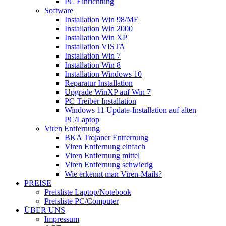
PC Einrichtung
Software
Installation Win 98/ME
Installation Win 2000
Installation Win XP
Installation VISTA
Installation Win 7
Installation Win 8
Installation Windows 10
Reparatur Installation
Upgrade WinXP auf Win 7
PC Treiber Installation
Windows 11 Update-Installation auf alten
PC/Laptop
Viren Entfernung
BKA Trojaner Entfernung
Viren Entfernung einfach
Viren Entfernung mittel
Viren Entfernung schwierig
Wie erkennt man Viren-Mails?
PREISE
Preisliste Laptop/Notebook
Preisliste PC/Computer
ÜBER UNS
Impressum