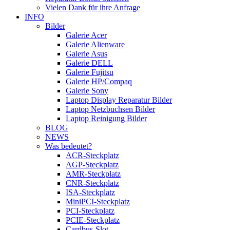
Vielen Dank für ihre Anfrage
INFO
Bilder
Galerie Acer
Galerie Alienware
Galerie Asus
Galerie DELL
Galerie Fujitsu
Galerie HP/Compaq
Galerie Sony
Laptop Display Reparatur Bilder
Laptop Netzbuchsen Bilder
Laptop Reinigung Bilder
BLOG
NEWS
Was bedeutet?
ACR-Steckplatz
AGP-Steckplatz
AMR-Steckplatz
CNR-Steckplatz
ISA-Steckplatz
MiniPCI-Steckplatz
PCI-Steckplatz
PCIE-Steckplatz
Cardbus-Slot