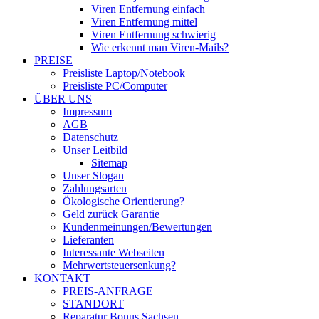
Viren Entfernung einfach
Viren Entfernung mittel
Viren Entfernung schwierig
Wie erkennt man Viren-Mails?
PREISE
Preisliste Laptop/Notebook
Preisliste PC/Computer
ÜBER UNS
Impressum
AGB
Datenschutz
Unser Leitbild
Sitemap
Unser Slogan
Zahlungsarten
Ökologische Orientierung?
Geld zurück Garantie
Kundenmeinungen/Bewertungen
Lieferanten
Interessante Webseiten
Mehrwertsteuersenkung?
KONTAKT
PREIS-ANFRAGE
STANDORT
Reparatur Bonus Sachsen