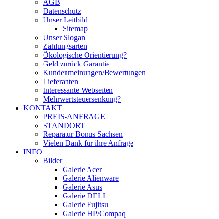
AGB
Datenschutz
Unser Leitbild
Sitemap
Unser Slogan
Zahlungsarten
Ökologische Orientierung?
Geld zurück Garantie
Kundenmeinungen/Bewertungen
Lieferanten
Interessante Webseiten
Mehrwertsteuersenkung?
KONTAKT
PREIS-ANFRAGE
STANDORT
Reparatur Bonus Sachsen
Vielen Dank für ihre Anfrage
INFO
Bilder
Galerie Acer
Galerie Alienware
Galerie Asus
Galerie DELL
Galerie Fujitsu
Galerie HP/Compaq