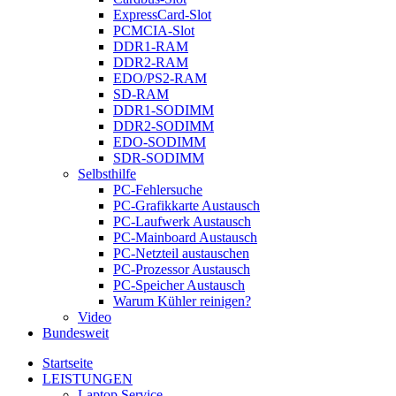
ExpressCard-Slot
PCMCIA-Slot
DDR1-RAM
DDR2-RAM
EDO/PS2-RAM
SD-RAM
DDR1-SODIMM
DDR2-SODIMM
EDO-SODIMM
SDR-SODIMM
Selbsthilfe
PC-Fehlersuche
PC-Grafikkarte Austausch
PC-Laufwerk Austausch
PC-Mainboard Austausch
PC-Netzteil austauschen
PC-Prozessor Austausch
PC-Speicher Austausch
Warum Kühler reinigen?
Video
Bundesweit
Startseite
LEISTUNGEN
Laptop Service