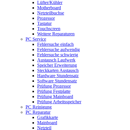
Lüfter/Kühler
Motherboard
Netzteilbuchse
Prozessor
Tastatur
Touchscreen
Weitere Reparaturen
PC Service
Fehlersuche einfach
Fehlersuche aufwendig
Fehlersuche schwierig
Austausch Laufwerk
Speicher Erweiterung
Steckkarten Austausch
Hardware Stundensatz
Software Stundensatz
Prüfung Prozessor
Prüfung Festplatte
Prüfung Mainboard
Prüfung Arbeitsspeicher
PC Reinigung
PC Reparatur
Grafikkarte
Mainboard
Netzteil