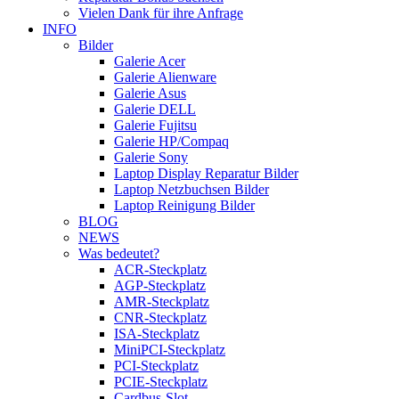
Vielen Dank für ihre Anfrage
INFO
Bilder
Galerie Acer
Galerie Alienware
Galerie Asus
Galerie DELL
Galerie Fujitsu
Galerie HP/Compaq
Galerie Sony
Laptop Display Reparatur Bilder
Laptop Netzbuchsen Bilder
Laptop Reinigung Bilder
BLOG
NEWS
Was bedeutet?
ACR-Steckplatz
AGP-Steckplatz
AMR-Steckplatz
CNR-Steckplatz
ISA-Steckplatz
MiniPCI-Steckplatz
PCI-Steckplatz
PCIE-Steckplatz
Cardbus-Slot