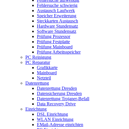
Fehlersuche aufwendig
Fehlersuche schwierig
Austausch Laufwerk
Speicher Erweiterung
Steckkarten Austausch
Hardware Stundensatz
Software Stundensatz
Prüfung Prozessor
Prüfung Festplatte
Prüfung Mainboard
Prüfung Arbeitsspeicher
PC Reinigung
PC Reparatur
Grafikkarte
Mainboard
Netzteil
Datenrettung
Datenrettung Dresden
Datensicherung Dresden
Datenrettung Trojaner-Befall
Data Recovery Drive
Einrichtung
DSL Einrichtung
WLAN Einrichtung
EMail-Adresse einrichten