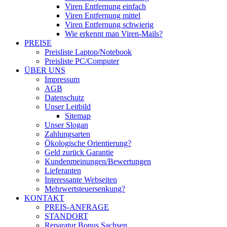
Viren Entfernung einfach
Viren Entfernung mittel
Viren Entfernung schwierig
Wie erkennt man Viren-Mails?
PREISE
Preisliste Laptop/Notebook
Preisliste PC/Computer
ÜBER UNS
Impressum
AGB
Datenschutz
Unser Leitbild
Sitemap
Unser Slogan
Zahlungsarten
Ökologische Orientierung?
Geld zurück Garantie
Kundenmeinungen/Bewertungen
Lieferanten
Interessante Webseiten
Mehrwertsteuersenkung?
KONTAKT
PREIS-ANFRAGE
STANDORT
Reparatur Bonus Sachsen