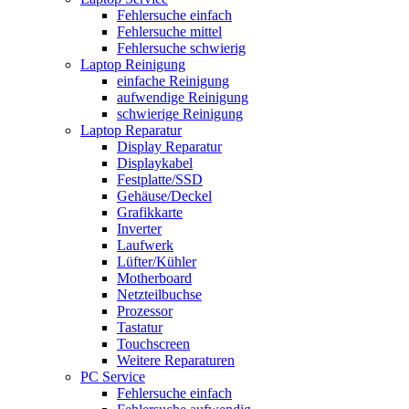
Fehlersuche einfach
Fehlersuche mittel
Fehlersuche schwierig
Laptop Reinigung
einfache Reinigung
aufwendige Reinigung
schwierige Reinigung
Laptop Reparatur
Display Reparatur
Displaykabel
Festplatte/SSD
Gehäuse/Deckel
Grafikkarte
Inverter
Laufwerk
Lüfter/Kühler
Motherboard
Netzteilbuchse
Prozessor
Tastatur
Touchscreen
Weitere Reparaturen
PC Service
Fehlersuche einfach