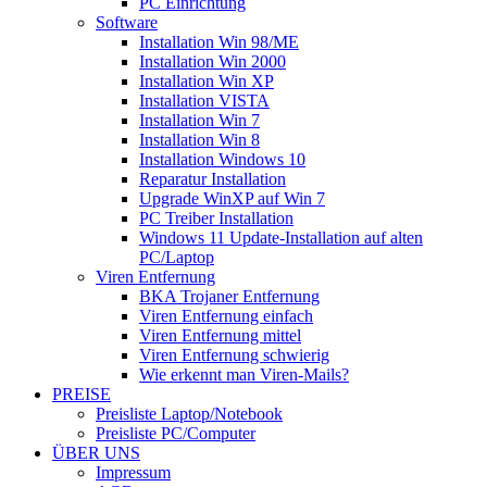
PC Einrichtung
Software
Installation Win 98/ME
Installation Win 2000
Installation Win XP
Installation VISTA
Installation Win 7
Installation Win 8
Installation Windows 10
Reparatur Installation
Upgrade WinXP auf Win 7
PC Treiber Installation
Windows 11 Update-Installation auf alten
PC/Laptop
Viren Entfernung
BKA Trojaner Entfernung
Viren Entfernung einfach
Viren Entfernung mittel
Viren Entfernung schwierig
Wie erkennt man Viren-Mails?
PREISE
Preisliste Laptop/Notebook
Preisliste PC/Computer
ÜBER UNS
Impressum