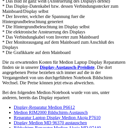
* Das Bild ist ganz weiß (Ansteuerung des Displays defekt)
* Das Display-Datenkabel bzw. dessen Verbindungsstecker zum
Mainboard/Display selbst
* Der Inverter, welcher die Spannung fuer die
Hintergrundbeleuchtung generiert
* Die Hintergrundbeleuchtung im Display selbst
* Die elektronische Ansteuerung des Displays
* Das Verbindungkabel vom Inverter zum Mainboard
* Der Monitorausgang auf dem Mainboard zum Anschluß des
Displays
* Die Grafikkarte auf dem Mainboard
Die zu erwartenden Kosten für Medion Laptop Display Reparaturen
finden sie in unserer
Display-Austausch-Preisliste
. Die dort
angegebenen Preise beziehen sich immer auf die in der
Vergangenheit von uns durchgeführten Notebook Bildschirm
Wechsel. Die Preise können jetzt etwas abweichen.
Bei den folgenden Medion-Notebook wurde von uns, unter
anderen, bereits das Display repariert:
Display-Reparatur Medion P6612
Medion RIM2000 Bildschirm-Austausch
Reparatur Laptop Display Medion Akoja P7610
Display Medion MD 96370 austauschen
Bildschirm-Reparatur Medion Akoja MD 97440