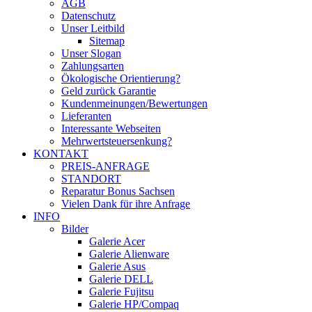
AGB
Datenschutz
Unser Leitbild
Sitemap
Unser Slogan
Zahlungsarten
Ökologische Orientierung?
Geld zurück Garantie
Kundenmeinungen/Bewertungen
Lieferanten
Interessante Webseiten
Mehrwertsteuersenkung?
KONTAKT
PREIS-ANFRAGE
STANDORT
Reparatur Bonus Sachsen
Vielen Dank für ihre Anfrage
INFO
Bilder
Galerie Acer
Galerie Alienware
Galerie Asus
Galerie DELL
Galerie Fujitsu
Galerie HP/Compaq