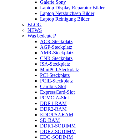
Galerie Sony
Laptop Display Reparatur Bilder
Laptop Netzbuchsen Bilder
Laptop Reinigung Bilder
BLOG
NEWS
Was bedeutet?
ACR-Steckplatz
AGP-Steckplatz
AMR-Steckplatz
CNR-Steckplatz
ISA-Steckplatz
MiniPCI-Steckplatz
PCI-Steckplatz
PCIE-Steckplatz
Cardbus-Slot
ExpressCard-Slot
PCMCIA-Slot
DDR1-RAM
DDR2-RAM
EDO/PS2-RAM
SD-RAM
DDR1-SODIMM
DDR2-SODIMM
EDO-SODIMM