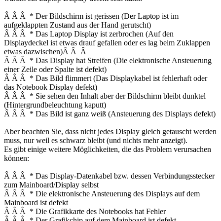
Â Â Â * Der Bildschirm ist gerissen (Der Laptop ist im
aufgeklappten Zustand aus der Hand gerutscht)
Â Â Â * Das Laptop Display ist zerbrochen (Auf den
Displaydeckel ist etwas drauf gefallen oder es lag beim Zuklappen
etwas dazwischen)Â Â Â
Â Â Â * Das Display hat Streifen (Die elektronische Ansteuerung
einer Zeile oder Spalte ist defekt)
Â Â Â * Das Bild flimmert (Das Displaykabel ist fehlerhaft oder
das Notebook Display defekt)
Â Â Â * Sie sehen den Inhalt aber der Bildschirm bleibt dunktel
(Hintergrundbeleuchtung kaputt)
Â Â Â * Das Bild ist ganz weiß (Ansteuerung des Displays defekt)
Aber beachten Sie, dass nicht jedes Display gleich getauscht werden
muss, nur weil es schwarz bleibt (und nichts mehr anzeigt).
Es gibt einige weitere Möglichkeiten, die das Problem verursachen
können:
Â Â Â * Das Display-Datenkabel bzw. dessen Verbindungsstecker
zum Mainboard/Display selbst
Â Â Â * Die elektronische Ansteuerung des Displays auf dem
Mainboard ist defekt
Â Â Â * Die Grafikkarte des Notebooks hat Fehler
Â Â Â * Der Grafikchip auf dem Mainboard ist defekt