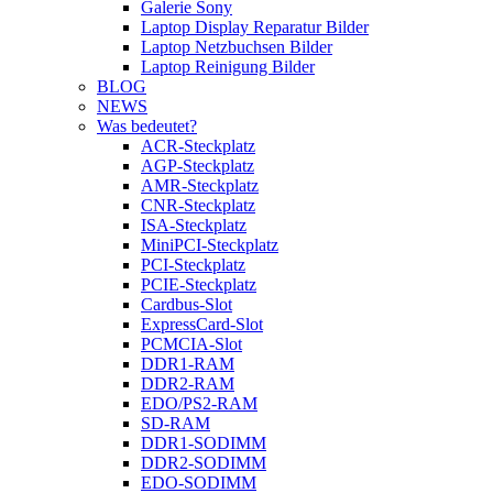
Galerie Sony
Laptop Display Reparatur Bilder
Laptop Netzbuchsen Bilder
Laptop Reinigung Bilder
BLOG
NEWS
Was bedeutet?
ACR-Steckplatz
AGP-Steckplatz
AMR-Steckplatz
CNR-Steckplatz
ISA-Steckplatz
MiniPCI-Steckplatz
PCI-Steckplatz
PCIE-Steckplatz
Cardbus-Slot
ExpressCard-Slot
PCMCIA-Slot
DDR1-RAM
DDR2-RAM
EDO/PS2-RAM
SD-RAM
DDR1-SODIMM
DDR2-SODIMM
EDO-SODIMM