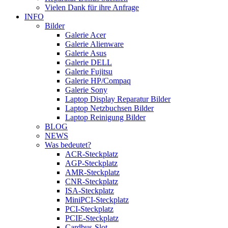
Vielen Dank für ihre Anfrage
INFO
Bilder
Galerie Acer
Galerie Alienware
Galerie Asus
Galerie DELL
Galerie Fujitsu
Galerie HP/Compaq
Galerie Sony
Laptop Display Reparatur Bilder
Laptop Netzbuchsen Bilder
Laptop Reinigung Bilder
BLOG
NEWS
Was bedeutet?
ACR-Steckplatz
AGP-Steckplatz
AMR-Steckplatz
CNR-Steckplatz
ISA-Steckplatz
MiniPCI-Steckplatz
PCI-Steckplatz
PCIE-Steckplatz
Cardbus-Slot