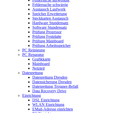
Fehlersuche aufwendig
Fehlersuche schwierig
Austausch Laufwerk
Speicher Erweiterung
Steckkarten Austausch
Hardware Stundensatz
Software Stundensatz
Prüfung Prozessor
Prüfung Festplatte
Prüfung Mainboard
Prüfung Arbeitsspeicher
PC Reinigung
PC Reparatur
Grafikkarte
Mainboard
Netzteil
Datenrettung
Datenrettung Dresden
Datensicherung Dresden
Datenrettung Trojaner-Befall
Data Recovery Drive
Einrichtung
DSL Einrichtung
WLAN Einrichtung
EMail-Adresse einrichten