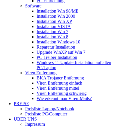
PC Einrichtung
Software
Installation Win 98/ME
Installation Win 2000
Installation Win XP
Installation VISTA
Installation Win 7
Installation Win 8
Installation Windows 10
Reparatur Installation
Upgrade WinXP auf Win 7
PC Treiber Installation
Windows 11 Update-Installation auf alten
PC/Laptop
Viren Entfernung
BKA Trojaner Entfernung
Viren Entfernung einfach
Viren Entfernung mittel
Viren Entfernung schwierig
Wie erkennt man Viren-Mails?
PREISE
Preisliste Laptop/Notebook
Preisliste PC/Computer
ÜBER UNS
Impressum