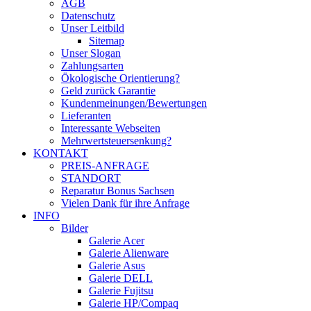
AGB
Datenschutz
Unser Leitbild
Sitemap
Unser Slogan
Zahlungsarten
Ökologische Orientierung?
Geld zurück Garantie
Kundenmeinungen/Bewertungen
Lieferanten
Interessante Webseiten
Mehrwertsteuersenkung?
KONTAKT
PREIS-ANFRAGE
STANDORT
Reparatur Bonus Sachsen
Vielen Dank für ihre Anfrage
INFO
Bilder
Galerie Acer
Galerie Alienware
Galerie Asus
Galerie DELL
Galerie Fujitsu
Galerie HP/Compaq