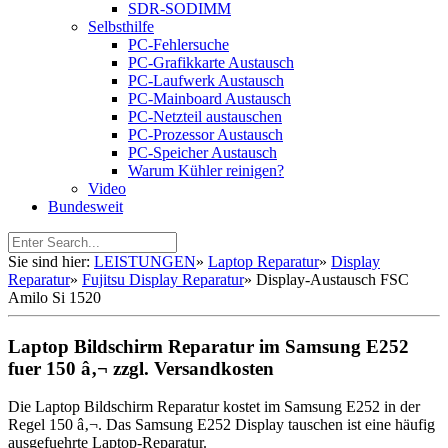
SDR-SODIMM
Selbsthilfe
PC-Fehlersuche
PC-Grafikkarte Austausch
PC-Laufwerk Austausch
PC-Mainboard Austausch
PC-Netzteil austauschen
PC-Prozessor Austausch
PC-Speicher Austausch
Warum Kühler reinigen?
Video
Bundesweit
Sie sind hier:
LEISTUNGEN
»
Laptop Reparatur
»
Display
Reparatur
»
Fujitsu Display Reparatur
»
Display-Austausch FSC
Amilo Si 1520
Laptop Bildschirm Reparatur im Samsung E252
fuer 150 â‚¬ zzgl. Versandkosten
Die Laptop Bildschirm Reparatur kostet im Samsung E252 in der
Regel 150 â‚¬. Das Samsung E252 Display tauschen ist eine häufig
ausgefuehrte Laptop-Reparatur.