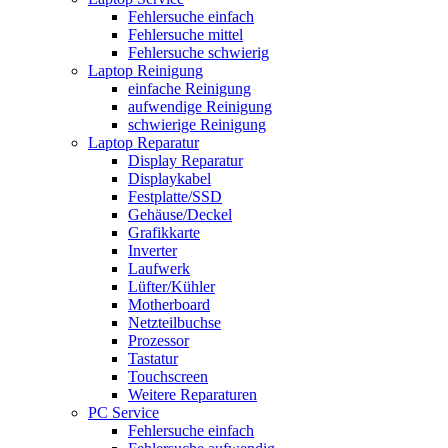
Fehlersuche einfach
Fehlersuche mittel
Fehlersuche schwierig
Laptop Reinigung
einfache Reinigung
aufwendige Reinigung
schwierige Reinigung
Laptop Reparatur
Display Reparatur
Displaykabel
Festplatte/SSD
Gehäuse/Deckel
Grafikkarte
Inverter
Laufwerk
Lüfter/Kühler
Motherboard
Netzteilbuchse
Prozessor
Tastatur
Touchscreen
Weitere Reparaturen
PC Service
Fehlersuche einfach