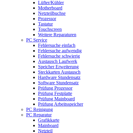
Lüfter/Kühler
Motherboard
Netzteilbuchse
Prozessor
Tastatur
Touchscreen
Weitere Reparaturen
PC Service
Fehlersuche einfach
Fehlersuche aufwendig
Fehlersuche schwierig
Austausch Laufwerk
Speicher Erweiterung
Steckkarten Austausch
Hardware Stundensatz
Software Stundensatz
Prüfung Prozessor
Prüfung Festplatte
Prüfung Mainboard
Prüfung Arbeitsspeicher
PC Reinigung
PC Reparatur
Grafikkarte
Mainboard
Netzteil