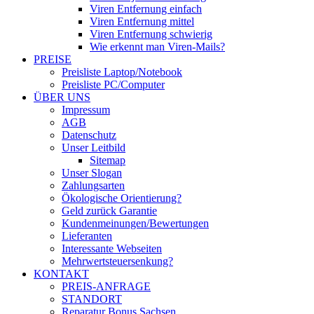
Viren Entfernung einfach
Viren Entfernung mittel
Viren Entfernung schwierig
Wie erkennt man Viren-Mails?
PREISE
Preisliste Laptop/Notebook
Preisliste PC/Computer
ÜBER UNS
Impressum
AGB
Datenschutz
Unser Leitbild
Sitemap
Unser Slogan
Zahlungsarten
Ökologische Orientierung?
Geld zurück Garantie
Kundenmeinungen/Bewertungen
Lieferanten
Interessante Webseiten
Mehrwertsteuersenkung?
KONTAKT
PREIS-ANFRAGE
STANDORT
Reparatur Bonus Sachsen