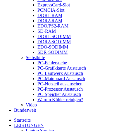
ExpressCard-Slot
PCMCIA-Slot
DDR1-RAM
DDR2-RAM
EDO/PS2-RAM
SD-RAM
DDR1-SODIMM
DDR2-SODIMM
EDO-SODIMM
SDR-SODIMM
Selbsthilfe
PC-Fehlersuche
PC-Grafikkarte Austausch
PC-Laufwerk Austausch
PC-Mainboard Austausch
PC-Netzteil austauschen
PC-Prozessor Austausch
PC-Speicher Austausch
Warum Kühler reinigen?
Video
Bundesweit
Startseite
LEISTUNGEN
Laptop Service