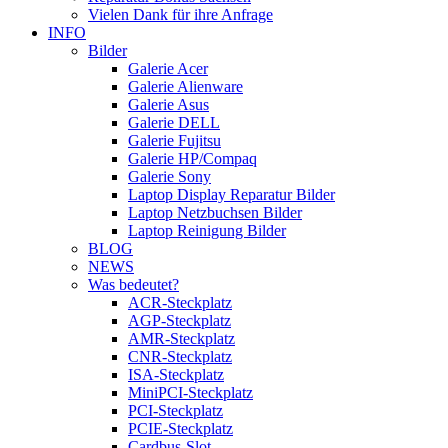
Vielen Dank für ihre Anfrage
INFO
Bilder
Galerie Acer
Galerie Alienware
Galerie Asus
Galerie DELL
Galerie Fujitsu
Galerie HP/Compaq
Galerie Sony
Laptop Display Reparatur Bilder
Laptop Netzbuchsen Bilder
Laptop Reinigung Bilder
BLOG
NEWS
Was bedeutet?
ACR-Steckplatz
AGP-Steckplatz
AMR-Steckplatz
CNR-Steckplatz
ISA-Steckplatz
MiniPCI-Steckplatz
PCI-Steckplatz
PCIE-Steckplatz
Cardbus-Slot