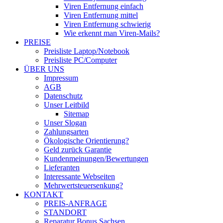
Viren Entfernung einfach
Viren Entfernung mittel
Viren Entfernung schwierig
Wie erkennt man Viren-Mails?
PREISE
Preisliste Laptop/Notebook
Preisliste PC/Computer
ÜBER UNS
Impressum
AGB
Datenschutz
Unser Leitbild
Sitemap
Unser Slogan
Zahlungsarten
Ökologische Orientierung?
Geld zurück Garantie
Kundenmeinungen/Bewertungen
Lieferanten
Interessante Webseiten
Mehrwertsteuersenkung?
KONTAKT
PREIS-ANFRAGE
STANDORT
Reparatur Bonus Sachsen