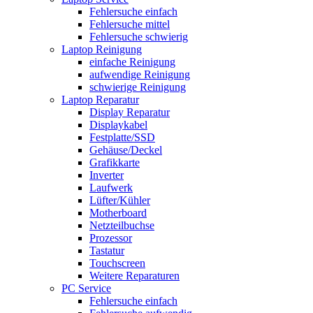
Fehlersuche einfach
Fehlersuche mittel
Fehlersuche schwierig
Laptop Reinigung
einfache Reinigung
aufwendige Reinigung
schwierige Reinigung
Laptop Reparatur
Display Reparatur
Displaykabel
Festplatte/SSD
Gehäuse/Deckel
Grafikkarte
Inverter
Laufwerk
Lüfter/Kühler
Motherboard
Netzteilbuchse
Prozessor
Tastatur
Touchscreen
Weitere Reparaturen
PC Service
Fehlersuche einfach