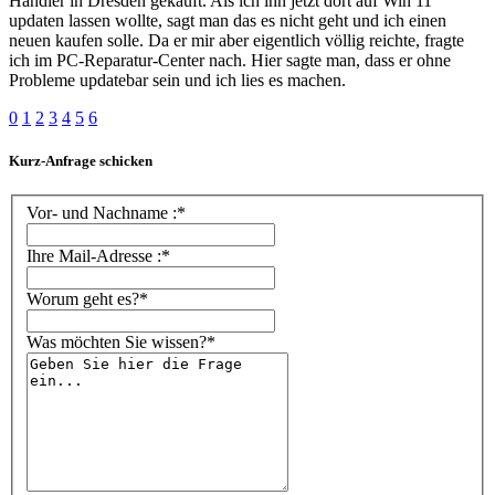
Händler in Dresden gekauft. Als ich ihn jetzt dort auf Win 11
updaten lassen wollte, sagt man das es nicht geht und ich einen
neuen kaufen solle. Da er mir aber eigentlich völlig reichte, fragte
ich im PC-Reparatur-Center nach. Hier sagte man, dass er ohne
Probleme updatebar sein und ich lies es machen.
0
1
2
3
4
5
6
Kurz-Anfrage schicken
Vor- und Nachname :*
Ihre Mail-Adresse :*
Worum geht es?*
Was möchten Sie wissen?*