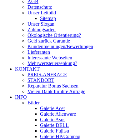
AGB
Datenschutz
Unser Leitbild
Sitemap
Unser Slogan
Zahlungsarten
Ökologische Orientierung?
Geld zurück Garantie
Kundenmeinungen/Bewertungen
Lieferanten
Interessante Webseiten
Mehrwertsteuersenkung?
KONTAKT
PREIS-ANFRAGE
STANDORT
Reparatur Bonus Sachsen
Vielen Dank für ihre Anfrage
INFO
Bilder
Galerie Acer
Galerie Alienware
Galerie Asus
Galerie DELL
Galerie Fujitsu
Galerie HP/Compaq