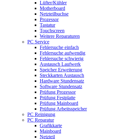
Lüfter/Kühler
Motherboard
Netzteilbuchse
Prozessor
Tastatur
Touchscreen
Weitere Reparaturen
PC Service
Fehlersuche einfach
Fehlersuche aufwendig
Fehlersuche schwierig
Austausch Laufwerk
Speicher Erweiterung
Steckkarten Austausch
Hardware Stundensatz
Software Stundensatz
Prüfung Prozessor
Prüfung Festplatte
Prüfung Mainboard
Prüfung Arbeitsspeicher
PC Reinigung
PC Reparatur
Grafikkarte
Mainboard
Netzteil