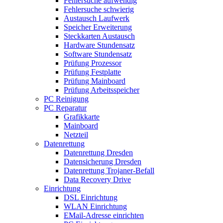
Fehlersuche aufwendig
Fehlersuche schwierig
Austausch Laufwerk
Speicher Erweiterung
Steckkarten Austausch
Hardware Stundensatz
Software Stundensatz
Prüfung Prozessor
Prüfung Festplatte
Prüfung Mainboard
Prüfung Arbeitsspeicher
PC Reinigung
PC Reparatur
Grafikkarte
Mainboard
Netzteil
Datenrettung
Datenrettung Dresden
Datensicherung Dresden
Datenrettung Trojaner-Befall
Data Recovery Drive
Einrichtung
DSL Einrichtung
WLAN Einrichtung
EMail-Adresse einrichten