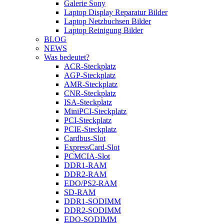
Galerie Sony
Laptop Display Reparatur Bilder
Laptop Netzbuchsen Bilder
Laptop Reinigung Bilder
BLOG
NEWS
Was bedeutet?
ACR-Steckplatz
AGP-Steckplatz
AMR-Steckplatz
CNR-Steckplatz
ISA-Steckplatz
MiniPCI-Steckplatz
PCI-Steckplatz
PCIE-Steckplatz
Cardbus-Slot
ExpressCard-Slot
PCMCIA-Slot
DDR1-RAM
DDR2-RAM
EDO/PS2-RAM
SD-RAM
DDR1-SODIMM
DDR2-SODIMM
EDO-SODIMM