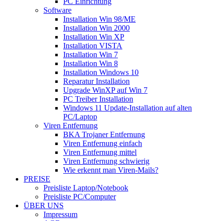
PC Einrichtung
Software
Installation Win 98/ME
Installation Win 2000
Installation Win XP
Installation VISTA
Installation Win 7
Installation Win 8
Installation Windows 10
Reparatur Installation
Upgrade WinXP auf Win 7
PC Treiber Installation
Windows 11 Update-Installation auf alten
PC/Laptop
Viren Entfernung
BKA Trojaner Entfernung
Viren Entfernung einfach
Viren Entfernung mittel
Viren Entfernung schwierig
Wie erkennt man Viren-Mails?
PREISE
Preisliste Laptop/Notebook
Preisliste PC/Computer
ÜBER UNS
Impressum