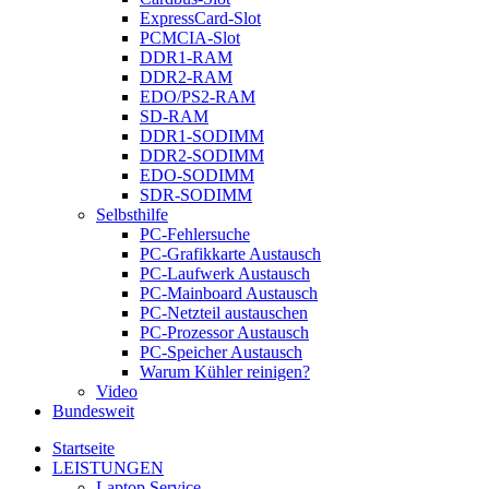
ExpressCard-Slot
PCMCIA-Slot
DDR1-RAM
DDR2-RAM
EDO/PS2-RAM
SD-RAM
DDR1-SODIMM
DDR2-SODIMM
EDO-SODIMM
SDR-SODIMM
Selbsthilfe
PC-Fehlersuche
PC-Grafikkarte Austausch
PC-Laufwerk Austausch
PC-Mainboard Austausch
PC-Netzteil austauschen
PC-Prozessor Austausch
PC-Speicher Austausch
Warum Kühler reinigen?
Video
Bundesweit
Startseite
LEISTUNGEN
Laptop Service