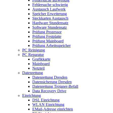
Fehlersuche aufwendig
Fehlersuche schwierig
Austausch Laufwerk
Speicher Erweiterung
Steckkarten Austausch
Hardware Stundensatz
Software Stundensatz
Prüfung Prozessor
Prüfung Festplatte
Prüfung Mainboard
Prüfung Arbeitsspeicher
PC Reinigung
PC Reparatur
Grafikkarte
Mainboard
Netzteil
Datenrettung
Datenrettung Dresden
Datensicherung Dresden
Datenrettung Trojaner-Befall
Data Recovery Drive
Einrichtung
DSL Einrichtung
WLAN Einrichtung
EMail-Adresse einrichten