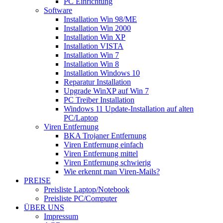
PC Einrichtung
Software
Installation Win 98/ME
Installation Win 2000
Installation Win XP
Installation VISTA
Installation Win 7
Installation Win 8
Installation Windows 10
Reparatur Installation
Upgrade WinXP auf Win 7
PC Treiber Installation
Windows 11 Update-Installation auf alten
PC/Laptop
Viren Entfernung
BKA Trojaner Entfernung
Viren Entfernung einfach
Viren Entfernung mittel
Viren Entfernung schwierig
Wie erkennt man Viren-Mails?
PREISE
Preisliste Laptop/Notebook
Preisliste PC/Computer
ÜBER UNS
Impressum