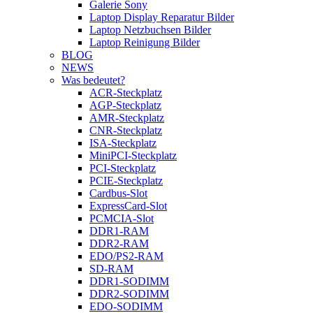
Galerie Sony
Laptop Display Reparatur Bilder
Laptop Netzbuchsen Bilder
Laptop Reinigung Bilder
BLOG
NEWS
Was bedeutet?
ACR-Steckplatz
AGP-Steckplatz
AMR-Steckplatz
CNR-Steckplatz
ISA-Steckplatz
MiniPCI-Steckplatz
PCI-Steckplatz
PCIE-Steckplatz
Cardbus-Slot
ExpressCard-Slot
PCMCIA-Slot
DDR1-RAM
DDR2-RAM
EDO/PS2-RAM
SD-RAM
DDR1-SODIMM
DDR2-SODIMM
EDO-SODIMM