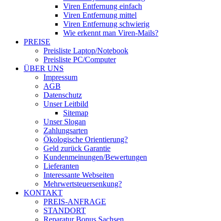
Viren Entfernung einfach
Viren Entfernung mittel
Viren Entfernung schwierig
Wie erkennt man Viren-Mails?
PREISE
Preisliste Laptop/Notebook
Preisliste PC/Computer
ÜBER UNS
Impressum
AGB
Datenschutz
Unser Leitbild
Sitemap
Unser Slogan
Zahlungsarten
Ökologische Orientierung?
Geld zurück Garantie
Kundenmeinungen/Bewertungen
Lieferanten
Interessante Webseiten
Mehrwertsteuersenkung?
KONTAKT
PREIS-ANFRAGE
STANDORT
Reparatur Bonus Sachsen