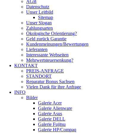
AGB
Datenschutz
Unser Leitbild
Sitemap
Unser Slogan
Zahlungsarten
Ökologische Orientierung?
Geld zurück Garantie
Kundenmeinungen/Bewertungen
Lieferanten
Interessante Webseiten
Mehrwertsteuersenkung?
KONTAKT
PREIS-ANFRAGE
STANDORT
Reparatur Bonus Sachsen
Vielen Dank für ihre Anfrage
INFO
Bilder
Galerie Acer
Galerie Alienware
Galerie Asus
Galerie DELL
Galerie Fujitsu
Galerie HP/Compaq