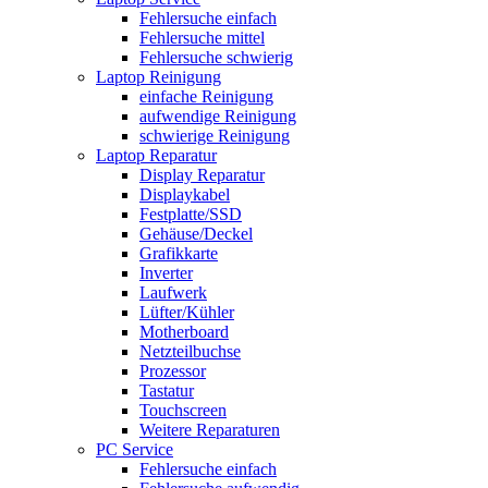
Fehlersuche einfach
Fehlersuche mittel
Fehlersuche schwierig
Laptop Reinigung
einfache Reinigung
aufwendige Reinigung
schwierige Reinigung
Laptop Reparatur
Display Reparatur
Displaykabel
Festplatte/SSD
Gehäuse/Deckel
Grafikkarte
Inverter
Laufwerk
Lüfter/Kühler
Motherboard
Netzteilbuchse
Prozessor
Tastatur
Touchscreen
Weitere Reparaturen
PC Service
Fehlersuche einfach