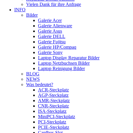
Vielen Dank für ihre Anfrage
INFO
Bilder
Galerie Acer
Galerie Alienware
Galerie Asus
Galerie DELL
Galerie Fujitsu
Galerie HP/Compaq
Galerie Sony
Laptop Display Reparatur Bilder
Laptop Netzbuchsen Bilder
Laptop Reinigung Bilder
BLOG
NEWS
Was bedeutet?
ACR-Steckplatz
AGP-Steckplatz
AMR-Steckplatz
CNR-Steckplatz
ISA-Steckplatz
MiniPCI-Steckplatz
PCI-Steckplatz
PCIE-Steckplatz
Cardbus-Slot