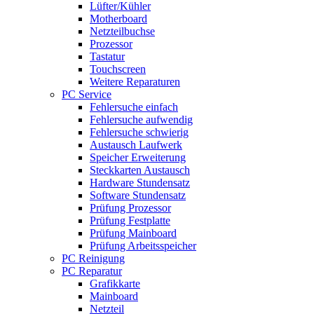
Lüfter/Kühler
Motherboard
Netzteilbuchse
Prozessor
Tastatur
Touchscreen
Weitere Reparaturen
PC Service
Fehlersuche einfach
Fehlersuche aufwendig
Fehlersuche schwierig
Austausch Laufwerk
Speicher Erweiterung
Steckkarten Austausch
Hardware Stundensatz
Software Stundensatz
Prüfung Prozessor
Prüfung Festplatte
Prüfung Mainboard
Prüfung Arbeitsspeicher
PC Reinigung
PC Reparatur
Grafikkarte
Mainboard
Netzteil