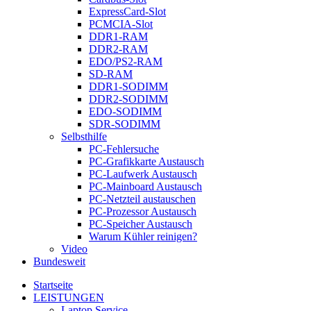
ExpressCard-Slot
PCMCIA-Slot
DDR1-RAM
DDR2-RAM
EDO/PS2-RAM
SD-RAM
DDR1-SODIMM
DDR2-SODIMM
EDO-SODIMM
SDR-SODIMM
Selbsthilfe
PC-Fehlersuche
PC-Grafikkarte Austausch
PC-Laufwerk Austausch
PC-Mainboard Austausch
PC-Netzteil austauschen
PC-Prozessor Austausch
PC-Speicher Austausch
Warum Kühler reinigen?
Video
Bundesweit
Startseite
LEISTUNGEN
Laptop Service