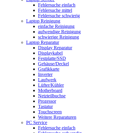
Fehlersuche einfach
Fehlersuche mittel
Fehlersuche schwierig
Laptop Reinigung
einfache Reinigung
aufwendige Reinigung
schwierige Reinigung
Laptop Reparatur
Display Reparatur
Displaykabel
Festplatte/SSD
Gehäuse/Deckel
Grafikkarte
Inverter
Laufwerk
Lüfter/Kühler
Motherboard
Netzteilbuchse
Prozessor
Tastatur
Touchscreen
Weitere Reparaturen
PC Service
Fehlersuche einfach