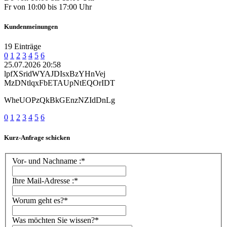
Fr von 10:00 bis 17:00 Uhr
Kundenmeinungen
19 Einträge
0
1
2
3
4
5
6
25.07.2026 20:58
lpfXSridWYAJDIsxBzYHnVej
MzDNtlqxFbETAUpNtEQOrIDT
WheUOPzQkBkGEnzNZIdDnLg
0
1
2
3
4
5
6
Kurz-Anfrage schicken
Vor- und Nachname :*
Ihre Mail-Adresse :*
Worum geht es?*
Was möchten Sie wissen?*