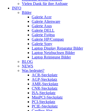
Vielen Dank für ihre Anfrage
INFO
Bilder
Galerie Acer
Galerie Alienware
Galerie Asus
Galerie DELL
Galerie Fujitsu
Galerie HP/Compaq
Galerie Sony
Laptop Display Reparatur Bilder
Laptop Netzbuchsen Bilder
Laptop Reinigung Bilder
BLOG
NEWS
Was bedeutet?
ACR-Steckplatz
AGP-Steckplatz
AMR-Steckplatz
CNR-Steckplatz
ISA-Steckplatz
MiniPCI-Steckplatz
PCI-Steckplatz
PCIE-Steckplatz
Cardbus-Slot