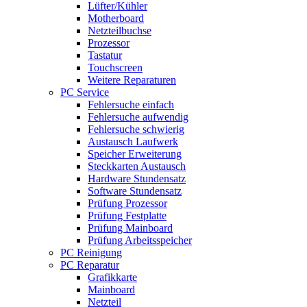
Lüfter/Kühler
Motherboard
Netzteilbuchse
Prozessor
Tastatur
Touchscreen
Weitere Reparaturen
PC Service
Fehlersuche einfach
Fehlersuche aufwendig
Fehlersuche schwierig
Austausch Laufwerk
Speicher Erweiterung
Steckkarten Austausch
Hardware Stundensatz
Software Stundensatz
Prüfung Prozessor
Prüfung Festplatte
Prüfung Mainboard
Prüfung Arbeitsspeicher
PC Reinigung
PC Reparatur
Grafikkarte
Mainboard
Netzteil