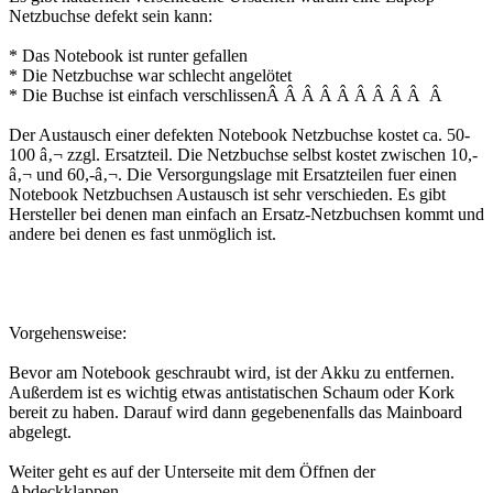
Netzbuchse defekt sein kann:
* Das Notebook ist runter gefallen
* Die Netzbuchse war schlecht angelötet
* Die Buchse ist einfach verschlissenÂ Â Â Â Â Â Â Â Â Â
Der Austausch einer defekten Notebook Netzbuchse kostet ca. 50-
100 â‚¬ zzgl. Ersatzteil. Die Netzbuchse selbst kostet zwischen 10,-
â‚¬ und 60,-â‚¬. Die Versorgungslage mit Ersatzteilen fuer einen
Notebook Netzbuchsen Austausch ist sehr verschieden. Es gibt
Hersteller bei denen man einfach an Ersatz-Netzbuchsen kommt und
andere bei denen es fast unmöglich ist.
Vorgehensweise:
Bevor am Notebook geschraubt wird, ist der Akku zu entfernen.
Außerdem ist es wichtig etwas antistatischen Schaum oder Kork
bereit zu haben. Darauf wird dann gegebenenfalls das Mainboard
abgelegt.
Weiter geht es auf der Unterseite mit dem Öffnen der
Abdeckklappen.