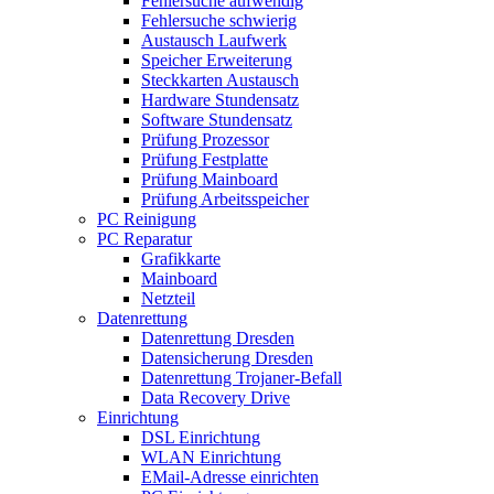
Fehlersuche aufwendig
Fehlersuche schwierig
Austausch Laufwerk
Speicher Erweiterung
Steckkarten Austausch
Hardware Stundensatz
Software Stundensatz
Prüfung Prozessor
Prüfung Festplatte
Prüfung Mainboard
Prüfung Arbeitsspeicher
PC Reinigung
PC Reparatur
Grafikkarte
Mainboard
Netzteil
Datenrettung
Datenrettung Dresden
Datensicherung Dresden
Datenrettung Trojaner-Befall
Data Recovery Drive
Einrichtung
DSL Einrichtung
WLAN Einrichtung
EMail-Adresse einrichten