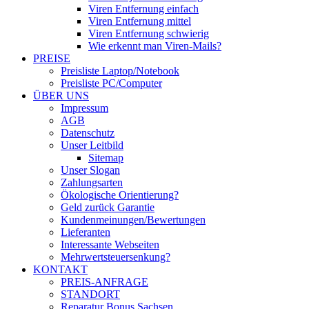
Viren Entfernung einfach
Viren Entfernung mittel
Viren Entfernung schwierig
Wie erkennt man Viren-Mails?
PREISE
Preisliste Laptop/Notebook
Preisliste PC/Computer
ÜBER UNS
Impressum
AGB
Datenschutz
Unser Leitbild
Sitemap
Unser Slogan
Zahlungsarten
Ökologische Orientierung?
Geld zurück Garantie
Kundenmeinungen/Bewertungen
Lieferanten
Interessante Webseiten
Mehrwertsteuersenkung?
KONTAKT
PREIS-ANFRAGE
STANDORT
Reparatur Bonus Sachsen