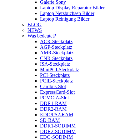
Galerie Sony
Laptop Display Reparatur Bilder
Laptop Netzbuchsen Bilder
Laptop Reinigung Bilder
BLOG
NEWS
Was bedeutet?
ACR-Steckplatz
AGP-Steckplatz
AMR-Steckplatz
CNR-Steckplatz
ISA-Steckplatz
MiniPCI-Steckplatz
PCI-Steckplatz
PCIE-Steckplatz
Cardbus-Slot
ExpressCard-Slot
PCMCIA-Slot
DDR1-RAM
DDR2-RAM
EDO/PS2-RAM
SD-RAM
DDR1-SODIMM
DDR2-SODIMM
EDO-SODIMM