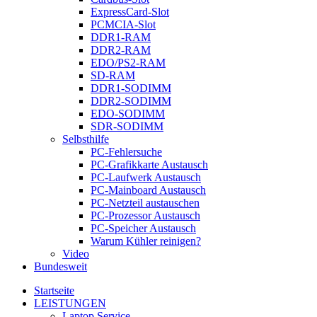
ExpressCard-Slot
PCMCIA-Slot
DDR1-RAM
DDR2-RAM
EDO/PS2-RAM
SD-RAM
DDR1-SODIMM
DDR2-SODIMM
EDO-SODIMM
SDR-SODIMM
Selbsthilfe
PC-Fehlersuche
PC-Grafikkarte Austausch
PC-Laufwerk Austausch
PC-Mainboard Austausch
PC-Netzteil austauschen
PC-Prozessor Austausch
PC-Speicher Austausch
Warum Kühler reinigen?
Video
Bundesweit
Startseite
LEISTUNGEN
Laptop Service