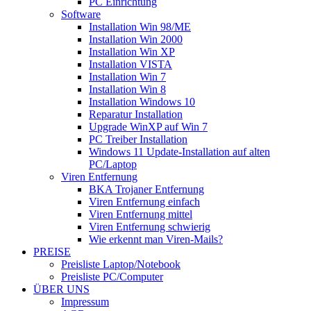
PC Einrichtung
Software
Installation Win 98/ME
Installation Win 2000
Installation Win XP
Installation VISTA
Installation Win 7
Installation Win 8
Installation Windows 10
Reparatur Installation
Upgrade WinXP auf Win 7
PC Treiber Installation
Windows 11 Update-Installation auf alten
PC/Laptop
Viren Entfernung
BKA Trojaner Entfernung
Viren Entfernung einfach
Viren Entfernung mittel
Viren Entfernung schwierig
Wie erkennt man Viren-Mails?
PREISE
Preisliste Laptop/Notebook
Preisliste PC/Computer
ÜBER UNS
Impressum