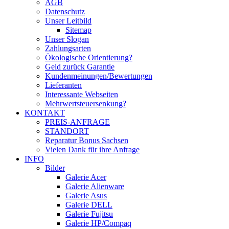
AGB
Datenschutz
Unser Leitbild
Sitemap
Unser Slogan
Zahlungsarten
Ökologische Orientierung?
Geld zurück Garantie
Kundenmeinungen/Bewertungen
Lieferanten
Interessante Webseiten
Mehrwertsteuersenkung?
KONTAKT
PREIS-ANFRAGE
STANDORT
Reparatur Bonus Sachsen
Vielen Dank für ihre Anfrage
INFO
Bilder
Galerie Acer
Galerie Alienware
Galerie Asus
Galerie DELL
Galerie Fujitsu
Galerie HP/Compaq