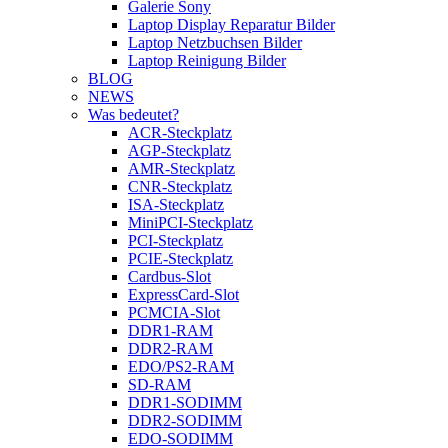
Galerie Sony
Laptop Display Reparatur Bilder
Laptop Netzbuchsen Bilder
Laptop Reinigung Bilder
BLOG
NEWS
Was bedeutet?
ACR-Steckplatz
AGP-Steckplatz
AMR-Steckplatz
CNR-Steckplatz
ISA-Steckplatz
MiniPCI-Steckplatz
PCI-Steckplatz
PCIE-Steckplatz
Cardbus-Slot
ExpressCard-Slot
PCMCIA-Slot
DDR1-RAM
DDR2-RAM
EDO/PS2-RAM
SD-RAM
DDR1-SODIMM
DDR2-SODIMM
EDO-SODIMM