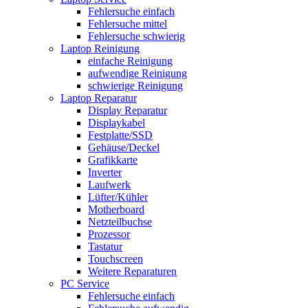
Fehlersuche einfach
Fehlersuche mittel
Fehlersuche schwierig
Laptop Reinigung
einfache Reinigung
aufwendige Reinigung
schwierige Reinigung
Laptop Reparatur
Display Reparatur
Displaykabel
Festplatte/SSD
Gehäuse/Deckel
Grafikkarte
Inverter
Laufwerk
Lüfter/Kühler
Motherboard
Netzteilbuchse
Prozessor
Tastatur
Touchscreen
Weitere Reparaturen
PC Service
Fehlersuche einfach