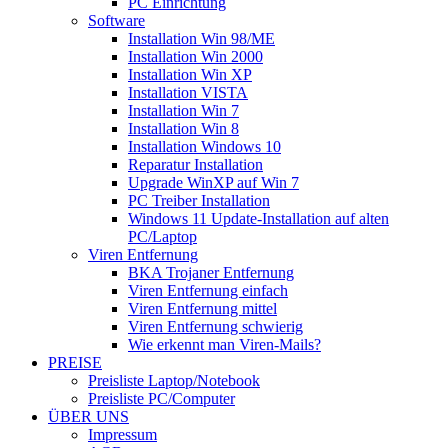
PC Einrichtung
Software
Installation Win 98/ME
Installation Win 2000
Installation Win XP
Installation VISTA
Installation Win 7
Installation Win 8
Installation Windows 10
Reparatur Installation
Upgrade WinXP auf Win 7
PC Treiber Installation
Windows 11 Update-Installation auf alten
PC/Laptop
Viren Entfernung
BKA Trojaner Entfernung
Viren Entfernung einfach
Viren Entfernung mittel
Viren Entfernung schwierig
Wie erkennt man Viren-Mails?
PREISE
Preisliste Laptop/Notebook
Preisliste PC/Computer
ÜBER UNS
Impressum