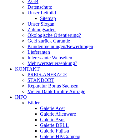
AGB
Datenschutz
Unser Leitbild
Sitemap
Unser Slogan
Zahlungsarten
Ökologische Orientierung?
Geld zurück Garantie
Kundenmeinungen/Bewertungen
Lieferanten
Interessante Webseiten
Mehrwertsteuersenkung?
KONTAKT
PREIS-ANFRAGE
STANDORT
Reparatur Bonus Sachsen
Vielen Dank für ihre Anfrage
INFO
Bilder
Galerie Acer
Galerie Alienware
Galerie Asus
Galerie DELL
Galerie Fujitsu
Galerie HP/Compaq