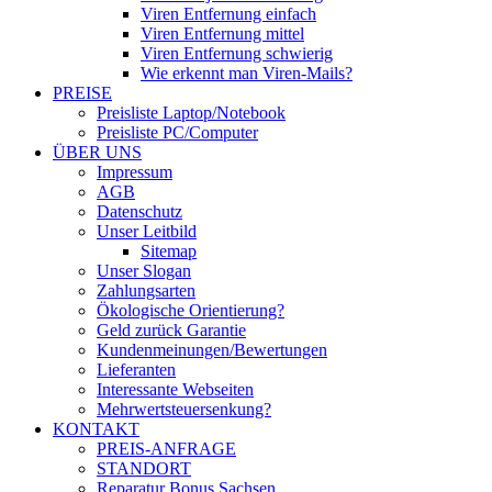
Viren Entfernung einfach
Viren Entfernung mittel
Viren Entfernung schwierig
Wie erkennt man Viren-Mails?
PREISE
Preisliste Laptop/Notebook
Preisliste PC/Computer
ÜBER UNS
Impressum
AGB
Datenschutz
Unser Leitbild
Sitemap
Unser Slogan
Zahlungsarten
Ökologische Orientierung?
Geld zurück Garantie
Kundenmeinungen/Bewertungen
Lieferanten
Interessante Webseiten
Mehrwertsteuersenkung?
KONTAKT
PREIS-ANFRAGE
STANDORT
Reparatur Bonus Sachsen