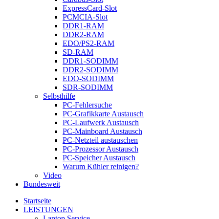
ExpressCard-Slot
PCMCIA-Slot
DDR1-RAM
DDR2-RAM
EDO/PS2-RAM
SD-RAM
DDR1-SODIMM
DDR2-SODIMM
EDO-SODIMM
SDR-SODIMM
Selbsthilfe
PC-Fehlersuche
PC-Grafikkarte Austausch
PC-Laufwerk Austausch
PC-Mainboard Austausch
PC-Netzteil austauschen
PC-Prozessor Austausch
PC-Speicher Austausch
Warum Kühler reinigen?
Video
Bundesweit
Startseite
LEISTUNGEN
Laptop Service