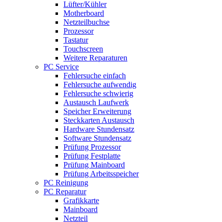
Lüfter/Kühler
Motherboard
Netzteilbuchse
Prozessor
Tastatur
Touchscreen
Weitere Reparaturen
PC Service
Fehlersuche einfach
Fehlersuche aufwendig
Fehlersuche schwierig
Austausch Laufwerk
Speicher Erweiterung
Steckkarten Austausch
Hardware Stundensatz
Software Stundensatz
Prüfung Prozessor
Prüfung Festplatte
Prüfung Mainboard
Prüfung Arbeitsspeicher
PC Reinigung
PC Reparatur
Grafikkarte
Mainboard
Netzteil