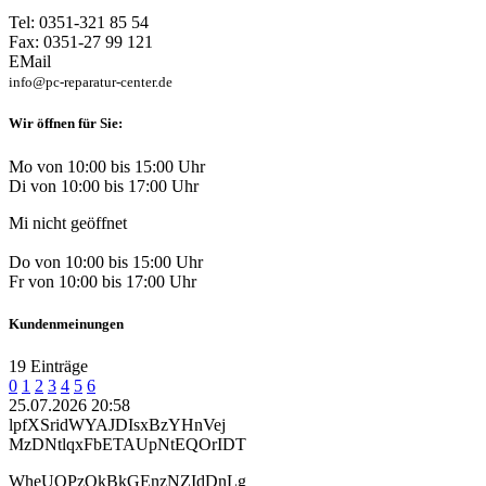
Tel: 0351-321 85 54
Fax: 0351-27 99 121
EMail
info@pc-reparatur-center.de
Wir öffnen für Sie:
Mo von 10:00 bis 15:00 Uhr
Di von 10:00 bis 17:00 Uhr
Mi nicht geöffnet
Do von 10:00 bis 15:00 Uhr
Fr von 10:00 bis 17:00 Uhr
Kundenmeinungen
19 Einträge
0
1
2
3
4
5
6
25.07.2026 20:58
lpfXSridWYAJDIsxBzYHnVej
MzDNtlqxFbETAUpNtEQOrIDT
WheUOPzQkBkGEnzNZIdDnLg