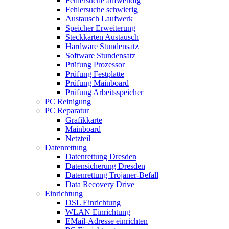
Fehlersuche aufwendig
Fehlersuche schwierig
Austausch Laufwerk
Speicher Erweiterung
Steckkarten Austausch
Hardware Stundensatz
Software Stundensatz
Prüfung Prozessor
Prüfung Festplatte
Prüfung Mainboard
Prüfung Arbeitsspeicher
PC Reinigung
PC Reparatur
Grafikkarte
Mainboard
Netzteil
Datenrettung
Datenrettung Dresden
Datensicherung Dresden
Datenrettung Trojaner-Befall
Data Recovery Drive
Einrichtung
DSL Einrichtung
WLAN Einrichtung
EMail-Adresse einrichten