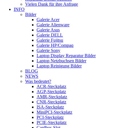
Vielen Dank für ihre Anfrage
INFO
Bilder
Galerie Acer
Galerie Alienware
Galerie Asus
Galerie DELL
Galerie Fujitsu
Galerie HP/Compaq
Galerie Sony
Laptop Display Reparatur Bilder
Laptop Netzbuchsen Bilder
Laptop Reinigung Bilder
BLOG
NEWS
Was bedeutet?
ACR-Steckplatz
AGP-Steckplatz
AMR-Steckplatz
CNR-Steckplatz
ISA-Steckplatz
MiniPCI-Steckplatz
PCI-Steckplatz
PCIE-Steckplatz
Cardbus-Slot